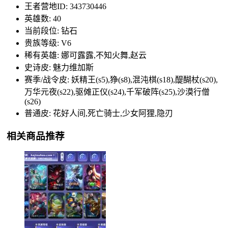
王者营地ID: 343730446
英雄数: 40
当前段位: 钻石
贵族等级: V6
稀有英雄: 娜可露露,不知火舞,赵云
史诗皮: 魅力维加斯
赛季/战令皮: 妖精王(s5),狰(s8),混沌棋(s18),醍醐杖(s20),
万华元夜(s22),驱傩正仪(s24),千军破阵(s25),沙漠行僧
(s26)
普通皮: 花好人间,死亡骑士,少女阿狸,隐刃
相关商品推荐