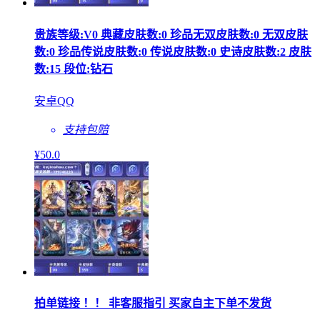
贵族等级:V0 典藏皮肤数:0 珍品无双皮肤数:0 无双皮肤
数:0 珍品传说皮肤数:0 传说皮肤数:0 史诗皮肤数:2 皮肤
数:15 段位:钻石
安卓QQ
支持包赔
¥
50
.0
拍单链接 ！！ 非客服指引 买家自主下单不发货