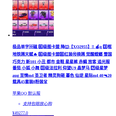
极品单字🆔磁 6️⃣级图卡盟 降🐺【XQ2955】‼ 🍎q 3️⃣框
地铁🈵天赋🔥 6️⃣级图卡盟8️⃣红装🉑换🈵 觉醒螳螂 雪国
巧克力 新101 小丑 都市 金鞋 星星裤 赤蝎 放客 追光服
番茄 小狐 小舞 3️⃣级法拉利 仰望U9 晶梦马 7️⃣级星梦
aug 至情m4 圣卫者 精灵狗砸 暮色 仙逆 星际m4 40🔫20
载具45套装8粉装👗
苹果QQ 默认服
支持包赔
放心购
¥
49277
.0