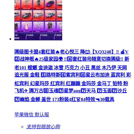
🈵级图卡盟4套红装🔥老心悦三 降🐺【XQ3240】‼ 🍎V
2️⃣战神框🔥25级家园🌍 ‼4️⃣套红装🉑随意切换🈵级‼ 新
老101 螳螂 金迪迦 冰雪 巧克力 小丑 黑丝 木乃伊 天网
追光服 金鞋 5️⃣路特斯4️⃣紫宾利4️⃣星云布加迪 蓝宾利 彩
虹宾利 幻星玛莎 红宾利 红蹦蹦 金玛莎 金马丁 铂特 粉
飞机✈ 🈵万古8️⃣玉魂7️⃣星梦aug7️⃣天马 7️⃣玉面7️⃣沙丘
7️⃣幽焰 金蝉 盖世 173粉装4红👗84特效🔫30载具
苹果微信 默认服
支持包赔
放心购