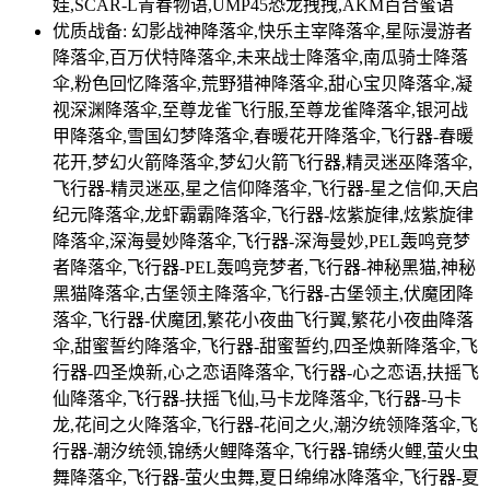
娃,SCAR-L青春物语,UMP45恐龙拽拽,AKM百合蜜语
优质战备: 幻影战神降落伞,快乐主宰降落伞,星际漫游者
降落伞,百万伏特降落伞,未来战士降落伞,南瓜骑士降落
伞,粉色回忆降落伞,荒野猎神降落伞,甜心宝贝降落伞,凝
视深渊降落伞,至尊龙雀飞行服,至尊龙雀降落伞,银河战
甲降落伞,雪国幻梦降落伞,春暖花开降落伞,飞行器-春暖
花开,梦幻火箭降落伞,梦幻火箭飞行器,精灵迷巫降落伞,
飞行器-精灵迷巫,星之信仰降落伞,飞行器-星之信仰,天启
纪元降落伞,龙虾霸霸降落伞,飞行器-炫紫旋律,炫紫旋律
降落伞,深海曼妙降落伞,飞行器-深海曼妙,PEL轰鸣竞梦
者降落伞,飞行器-PEL轰鸣竞梦者,飞行器-神秘黑猫,神秘
黑猫降落伞,古堡领主降落伞,飞行器-古堡领主,伏魔团降
落伞,飞行器-伏魔团,繁花小夜曲飞行翼,繁花小夜曲降落
伞,甜蜜誓约降落伞,飞行器-甜蜜誓约,四圣焕新降落伞,飞
行器-四圣焕新,心之恋语降落伞,飞行器-心之恋语,扶摇飞
仙降落伞,飞行器-扶摇飞仙,马卡龙降落伞,飞行器-马卡
龙,花间之火降落伞,飞行器-花间之火,潮汐统领降落伞,飞
行器-潮汐统领,锦绣火鲤降落伞,飞行器-锦绣火鲤,萤火虫
舞降落伞,飞行器-萤火虫舞,夏日绵绵冰降落伞,飞行器-夏