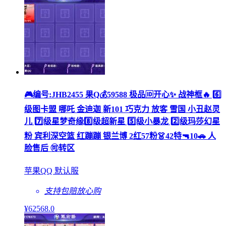
🎮编号:JHB2455 果Q💰59588 极品🆔开心✨ 战神框🔥 6️⃣
级图卡盟 哪吒 金迪迦 新101 巧克力 放客 雪国 小丑赵灵
儿 7️⃣级星梦奇缘8️⃣级超新星 5️⃣级小暴龙 2️⃣级玛莎幻星
粉 宾利深空篮 红蹦蹦 银兰博 2红57粉👗42特🔫10🚗 人
脸售后 🉑转区
苹果QQ 默认服
支持包赔
放心购
¥
62568
.0