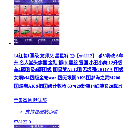
14红装1🈵级 龙师父 星星裤 🐺【xn1112】 🍎V🉑改 6车
升 名人堂头像框 金鞋 都市 黑丝 雪国 小丑小舞 12升级
车4辆5️⃣级4辆4️⃣级 8️⃣星梦AUG8️⃣无垠阁GROZA 7️⃣级
女娲M47️⃣级金蛇scar 7️⃣无垠阁AKS7️⃣梦海之灵M200
7️⃣熔岩AK 9把7️⃣级计数枪 63🔫29粉装14红装👗28载具
苹果微信 默认服
支持包赔
放心购
¥
78122
.0