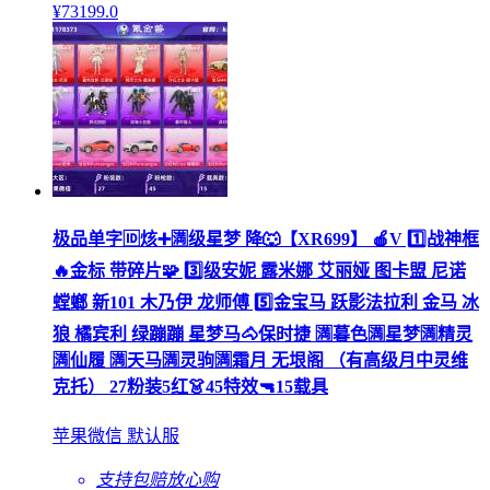
¥
73199
.0
极品单字🆔烗➕🈵级星梦 降🐺【XR699】 🍎V 1️⃣战神框
🔥金标 带碎片🧩 3️⃣级安妮 露米娜 艾丽娅 图卡盟 尼诺
螳螂 新101 木乃伊 龙师傅 5️⃣金宝马 跃影法拉利 金马 冰
狼 橘宾利 绿蹦蹦 星梦马🐴保时捷 🈵暮色🈵星梦🈵精灵
🈵仙履 🈵天马🈵灵驹🈵霜月 无垠阁 （有高级月中灵维
克托） 27粉装5红👗45特效🔫15载具
苹果微信 默认服
支持包赔
放心购