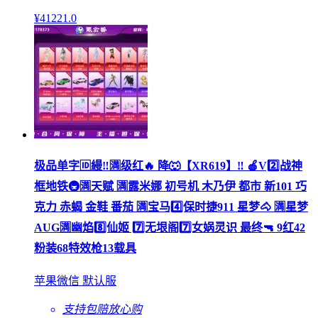
¥
41221
.0
极品单字🆔縵‼🈵级红🔥 降🐺【XR619】‼ 🍎V2️⃣战神
框地铁🚇🈵天赋 🈵露米娜 初号机 木乃伊 都市 新101 巧
克力 赤蝎 金鞋 番茄 🈵宝马4️⃣保时捷911 星梦🐴 🈵星梦
AUG🈵幽焰8️⃣仙姬 7️⃣无垠阁7️⃣女娲灵识 最终🔫 9红42
粉装68特效枪13载具
苹果微信 默认服
支持包赔
放心购