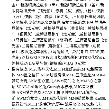
金）,新版特斯拉皮卡（黑）,新版特斯拉皮卡（蓝）,新
版特斯拉皮卡（镭光铂）,僚机（蓝）,僚机（粉）,快艇
（蓝）,快艇（粉）,快艇（鲸之蓝）,三轮摩托鬼马风驰,
萌喵橘座,灵鼠银迹,金龙耀世,海龙奔腾,焰龙咆哮,兰博基
尼轿车（炫光金）,兰博基尼轿车（尊贵铂）,兰博基尼轿
车（银翼灰）,兰博基尼跑车（炫光金）,兰博基尼跑车
（尊贵铂）,兰博基尼跑车（翡翠绿）,兰博基尼吉普（炫
光金),兰博基尼吉普（尊贵铂）,兰博基尼吉普（明艳
黄）,极速兔兔车,僚机（萌兔起飞）,路特斯ELETRE(电
光紫),路特斯ELETRE(冰川蓝),路特斯ELETRE(花绽灰),
路特斯EVIJA(星际黄),路特斯EVIJA(电光紫)
稀有枪皮: MG3洛神天依,Mini14龙虾霸霸,M762甜蜜誓
约,M24星之信仰,AKM炫紫旋律,M416五爪金龙,SCAR-L
梦幻火箭,AKM甜心宝贝,AWM花间之火,M416心之恋
语,SCAR-L童趣迷兔,Groza香水柠檬,AUG星之彼
岸,AKM梦之光华,SCAR-L机甲封神,M16A4葫芦兄
弟,AWM焰龙焚天,M416风花雪月,M249蓝莓炮弹,Kar98k
绿意幻情,Mini14绚金瑰梦,野牛-流星咚咚,M762甜心娃