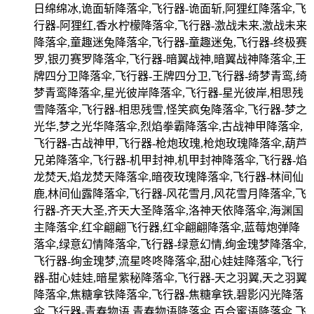
日绵绵冰,诡面斩降落伞,飞行器-诡面斩,阿狸红降落伞,飞
行器-阿狸红,香水柠檬降落伞,飞行器-激战未来,激战未来
降落伞,童趣迷兔降落伞,飞行器-童趣迷兔,飞行器-终极赛
罗,银刃赛罗降落伞,飞行器-暗翼战神,暗翼战神降落伞,王
牌四分卫降落伞,飞行器-王牌四分卫,飞行器-绮梦青鸾,绮
梦青鸾降落伞,星光彼岸降落伞,飞行器-星光彼岸,相思残
雪降落伞,飞行器-相思残雪,怪笑疯兔降落伞,飞行器-梦之
光华,梦之光华降落伞,烈焰拳霸降落伞,古战神甲降落伞,
飞行器-古战神甲,飞行器-枪炮玫瑰,枪炮玫瑰降落伞,葫芦
兄弟降落伞,飞行器-机甲封神,机甲封神降落伞,飞行器-焰
龙焚天,焰龙焚天降落伞,暗夜玫瑰降落伞,飞行器-林间仙
鹿,林间仙露降落伞,飞行器-风花雪月,风花雪月降落伞,飞
行器-齐天大圣,齐天大圣降落伞,洛神天依降落伞,海渊国
主降落伞,红伞翩翩飞行器,红伞翩翩降落伞,蓝莓炮弹降
落伞,绿意幻情降落伞,飞行器-绿意幻情,绚金瑰梦降落伞,
飞行器-绚金瑰梦,流星咚咚降落伞,甜心娃娃降落伞,飞行
器-甜心娃娃,暗星紫秘降落伞,飞行器-天之羽翼,天之羽翼
降落伞,焦糖拿铁降落伞,飞行器-焦糖拿铁,碧影闪光降落
伞,飞行器-青春物语,青春物语降落伞,百合蜜语降落伞,飞