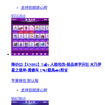
支持包赔
放心购
¥
55120
.0
降价🐺【XN892】‼🍎v 人脸🉑改•极品单字🆔壮 木乃伊
星之彼岸•黄蜂车 1🔫1载具🚗1粉👗
苹果微信 默认服
支持包赔
放心购
¥
66780
.0