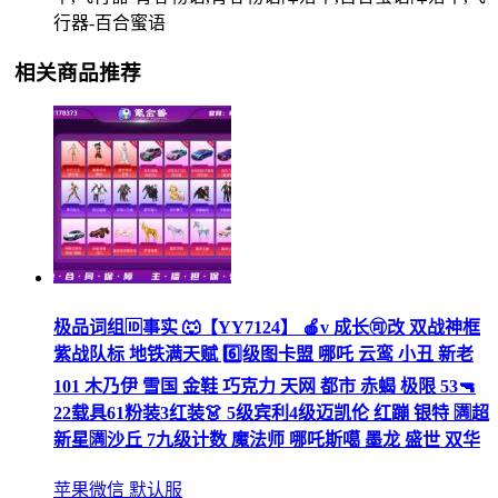
行器-百合蜜语
相关商品推荐
极品词组🆔事实 🐺【YY7124】 🍎v 成长🉑改 双战神框
紫战队标 地铁满天赋 6️⃣级图卡盟 哪吒 云鸾 小丑 新老
101 木乃伊 雪国 金鞋 巧克力 天网 都市 赤蝎 极限 53🔫
22载具61粉装3红装👗 5级宾利4级迈凯伦 红蹦 银特 🈵超
新星🈵沙丘 7九级计数 魔法师 哪吒斯噶 墨龙 盛世 双华
苹果微信 默认服