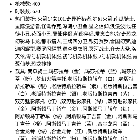
枪械数: 400
时装数: 620
热门装扮: 火箭少女101,奇异狩猎者,梦幻火箭,南瓜骑士,
星际漫游者,怪诞乔克,深海小丑鱼,星之信仰,浪漫波比,狂
徒小丑,花面小丑,酷熊伴侣,萌熊伴侣,爱崽白熊,好奇恐龙,
幻彩马卡龙,都市猎人,王牌四分卫,银刃赛罗,雪国幻梦,迪
迦闪耀型,赛罗闪耀型,巡查员衣服,冥河战士,齐天大圣,洛
天依,零号机款机体服,初号机款机体服,2号机款机体服,青
葱仙萝,恐龙拽拽
载具: 南瓜骑士,玛莎拉蒂（金）,玛莎拉蒂（蓝）,玛莎拉
蒂（粉）,梦幻火箭摩托,老版特斯拉轿车（白）,老版特
斯拉轿车（银）,老版特斯拉轿车（紫）,老版特斯拉吉普
（白）,老版特斯拉吉普（银）,老版特斯拉吉普（紫）,
双刃魅影摩托（红）,双刃魅影摩托（绿）,双刃魅影摩托
（金）,阿斯顿马丁轿车（金）,阿斯顿马丁轿车（红）,
阿斯顿马丁轿车（绿）,阿斯顿马丁吉普（金）,阿斯顿马
丁吉普（橙）,阿斯顿马丁吉普（蓝）,合金龙骨（蓝）,
合金龙骨（绿）,合金龙骨（红）,新版特斯拉轿车
（蓝）,新版特斯拉轿车（粉）,新版特斯拉轿车（铂