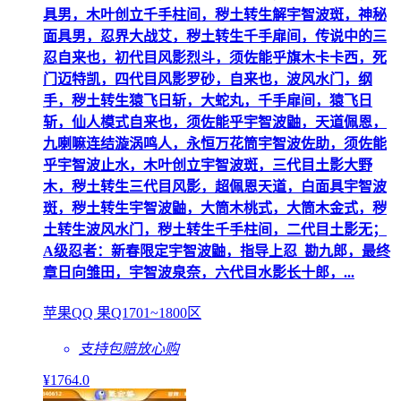
具男，木叶创立千手柱间，秽土转生解宇智波斑，神秘
面具男，忍界大战艾，秽土转生千手扉间，传说中的三
忍自来也，初代目风影烈斗，须佐能乎旗木卡卡西，死
门迈特凯，四代目风影罗砂，自来也，波风水门，纲
手，秽土转生猿飞日斩，大蛇丸，千手扉间，猿飞日
斩，仙人模式自来也，须佐能乎宇智波鼬，天道佩恩，
九喇嘛连结漩涡鸣人，永恒万花筒宇智波佐助，须佐能
乎宇智波止水，木叶创立宇智波斑，三代目土影大野
木，秽土转生三代目风影，超佩恩天道，白面具宇智波
斑，秽土转生宇智波鼬，大筒木桃式，大筒木金式，秽
土转生波风水门，秽土转生千手柱间，二代目土影无；
A级忍者：新春限定宇智波鼬，指导上忍_勘九郎，最终
章日向雏田，宇智波泉奈，六代目水影长十郎，...
苹果QQ 果Q1701~1800区
支持包赔
放心购
¥
1764
.0