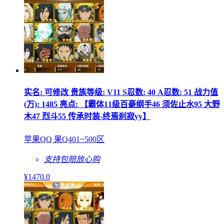
实名: 可修改 贵族等级: V11 S忍数: 40 A忍数: 51 战力值
(万): 1485 亮点: 【霸体11级百豪纲手46 须佐止水95 大野
木47 烈斗55 传承时装-终焉刹寂yy】
苹果QQ 果Q401~500区
支持包赔
放心购
¥
1470
.0