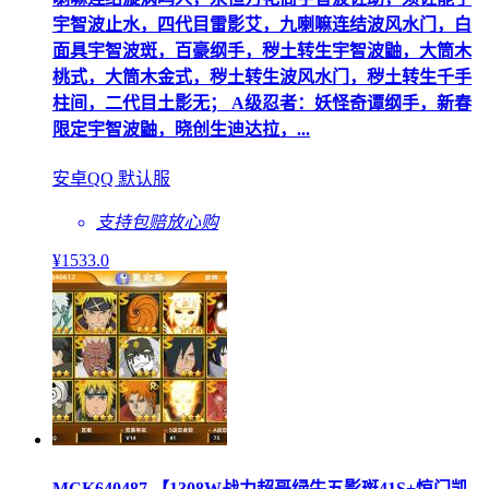
宇智波止水，四代目雷影艾，九喇嘛连结波风水门，白
面具宇智波斑，百豪纲手，秽土转生宇智波鼬，大筒木
桃式，大筒木金式，秽土转生波风水门，秽土转生千手
柱间，二代目土影无； A级忍者：妖怪奇谭纲手，新春
限定宇智波鼬，晓创生迪达拉，...
安卓QQ 默认服
支持包赔
放心购
¥
1533
.0
MCK640487 【1308W战力超哥绿牛五影斑41S+惊门凯