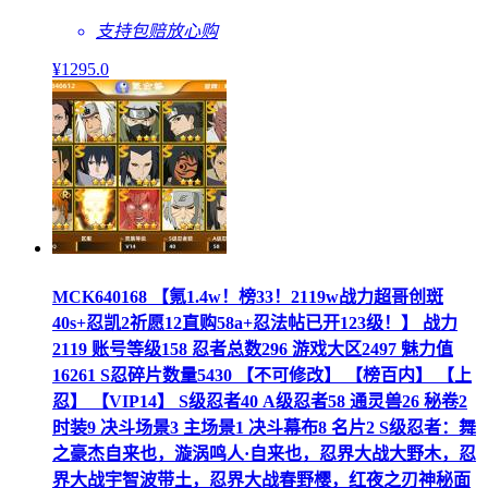
支持包赔
放心购
¥
1295
.0
MCK640168 【氪1.4w！榜33！2119w战力超哥创斑
40s+忍凯2祈愿12直购58a+忍法帖已开123级！】 战力
2119 账号等级158 忍者总数296 游戏大区2497 魅力值
16261 S忍碎片数量5430 【不可修改】 【榜百内】 【上
忍】 【VIP14】 S级忍者40 A级忍者58 通灵兽26 秘卷2
时装9 决斗场景3 主场景1 决斗幕布8 名片2 S级忍者：舞
之豪杰自来也，漩涡鸣人·自来也，忍界大战大野木，忍
界大战宇智波带土，忍界大战春野樱，红夜之刃神秘面