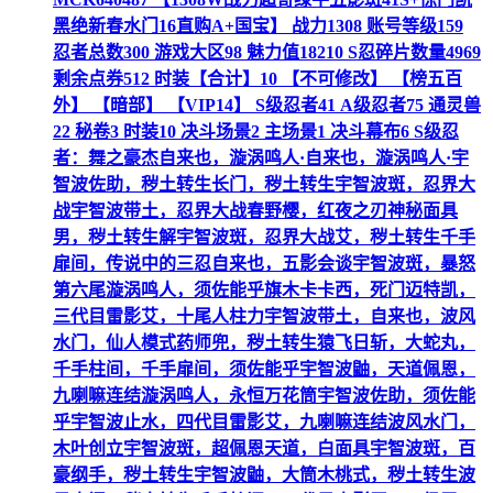
黑绝新春水门16直购A+国宝】 战力1308 账号等级159
忍者总数300 游戏大区98 魅力值18210 S忍碎片数量4969
剩余点券512 时装【合计】10 【不可修改】 【榜五百
外】 【暗部】 【VIP14】 S级忍者41 A级忍者75 通灵兽
22 秘卷3 时装10 决斗场景2 主场景1 决斗幕布6 S级忍
者：舞之豪杰自来也，漩涡鸣人·自来也，漩涡鸣人·宇
智波佐助，秽土转生长门，秽土转生宇智波斑，忍界大
战宇智波带土，忍界大战春野樱，红夜之刃神秘面具
男，秽土转生解宇智波斑，忍界大战艾，秽土转生千手
扉间，传说中的三忍自来也，五影会谈宇智波斑，暴怒
第六尾漩涡鸣人，须佐能乎旗木卡卡西，死门迈特凯，
三代目雷影艾，十尾人柱力宇智波带土，自来也，波风
水门，仙人模式药师兜，秽土转生猿飞日斩，大蛇丸，
千手柱间，千手扉间，须佐能乎宇智波鼬，天道佩恩，
九喇嘛连结漩涡鸣人，永恒万花筒宇智波佐助，须佐能
乎宇智波止水，四代目雷影艾，九喇嘛连结波风水门，
木叶创立宇智波斑，超佩恩天道，白面具宇智波斑，百
豪纲手，秽土转生宇智波鼬，大筒木桃式，秽土转生波