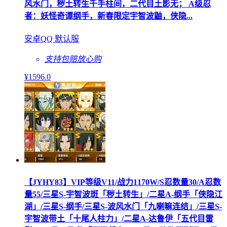
风水门，秽土转生千手柱间，二代目土影无； A级忍
者：妖怪奇谭纲手，新春限定宇智波鼬，侠隐...
安卓QQ 默认服
支持包赔
放心购
¥
1596
.0
【JYHY83】VIP等级V11/战力1170W/S忍数量30/A忍数
量55/三星S-宇智波斑「秽土转生」/二星A-纲手「侠隐江
湖」/三星S-纲手/三星S-波风水门「九喇嘛连结」/三星S-
宇智波带土「十尾人柱力」/二星A-达鲁伊「五代目雷