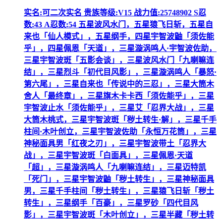
实名:可二次实名 贵族等级:V15 战力值:25748902 S忍
数:43 A忍数:54 五星波风水门，五星猿飞日斩，五星自
来也「仙人模式」，五星纲手，四星宇智波鼬「须佐能
乎」，四星佩恩「天道」，三星漩涡鸣人·宇智波佐助，
三星宇智波斑「五影会谈」，三星波风水门「九喇嘛连
结」，三星烈斗「初代目风影」，三星漩涡鸣人「暴怒·
第六尾」，三星自来也「传说中的三忍」，三星大筒木
舍人「最终章」，三星旗木卡卡西「须佐能乎」，三星
宇智波止水「须佐能乎」，三星艾「忍界大战」，三星
大筒木桃式，三星宇智波斑「秽土转生·解」，三星千手
柱间·木叶创立，三星宇智波佐助「永恒万花筒」，三星
神秘面具男「红夜之刃」，三星宇智波带土「忍界大
战」，三星宇智波斑「白面具」，三星佩恩·天道
「超」，三星漩涡鸣人「九喇嘛连结」，三星迈特凯
「死门」，三星宇智波鼬「秽土转生」，三星神秘面具
男，三星千手柱间「秽土转生」，三星猿飞日斩「秽土
转生」，三星纲手「百豪」，三星罗砂「四代目风
影」，三星宇智波斑「木叶创立」，三星半藏「秽土转