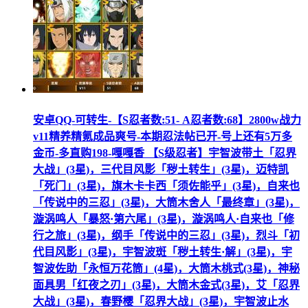
安卓QQ-可转生-【S忍者数:51- A忍者数:68】2800w战力
v11精养精氪成品爽号-本期忍法帖已开-号上还有5万多
金币-多直购198-嘎嘎香 【S级忍者】宇智波带土「忍界
大战」(3星)，三代目风影「秽土转生」(3星)，迈特凯
「死门」(3星)，旗木卡卡西「须佐能乎」(3星)，自来也
「传说中的三忍」(3星)，大筒木舍人「最终章」(3星)，
漩涡鸣人「暴怒·第六尾」(3星)，漩涡鸣人·自来也「修
行之旅」(3星)，纲手「传说中的三忍」(3星)，烈斗「初
代目风影」(3星)，宇智波斑「秽土转生·解」(3星)，宇
智波佐助「永恒万花筒」(4星)，大筒木桃式(3星)，神秘
面具男「红夜之刃」(3星)，大筒木金式(3星)，艾「忍界
大战」(3星)，春野樱「忍界大战」(3星)，宇智波止水