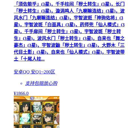
「须佐能乎」(3星)，千手柱间「秽土转生」(3星)，长门
「秽土转生」(3星)，漩涡鸣人「九喇嘛连结」(3星)，波
风水门「九喇嘛连结」(3星)，宇智波斑「神驹佑将」(3
星)，宇智波斑「白面具」(3星)，药师兜「仙人模式」(3
星)，千手扉间「秽土转生」(3星)，宇智波斑「秽土转
生」(3星)，波风水门「秽土转生」(3星)，自来也「舞之
豪杰」(3星)，宇智波鼬「秽土转生」(3星)，大野木「三
代目土影」(3星)，自来也「仙人模式」(3星)，宇智波带
土「十尾人柱...
安卓QQ 安Q1~200区
支持包赔
放心购
¥
1866
.0