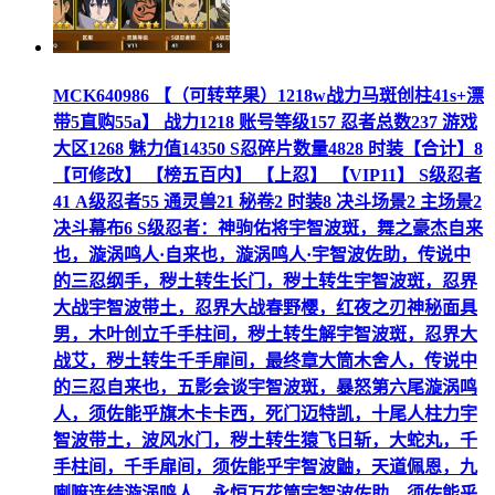
MCK640986 【（可转苹果）1218w战力马斑创柱41s+漂
带5直购55a】 战力1218 账号等级157 忍者总数237 游戏
大区1268 魅力值14350 S忍碎片数量4828 时装【合计】8
【可修改】 【榜五百内】 【上忍】 【VIP11】 S级忍者
41 A级忍者55 通灵兽21 秘卷2 时装8 决斗场景2 主场景2
决斗幕布6 S级忍者：神驹佑将宇智波斑，舞之豪杰自来
也，漩涡鸣人·自来也，漩涡鸣人·宇智波佐助，传说中
的三忍纲手，秽土转生长门，秽土转生宇智波斑，忍界
大战宇智波带土，忍界大战春野樱，红夜之刃神秘面具
男，木叶创立千手柱间，秽土转生解宇智波斑，忍界大
战艾，秽土转生千手扉间，最终章大筒木舍人，传说中
的三忍自来也，五影会谈宇智波斑，暴怒第六尾漩涡鸣
人，须佐能乎旗木卡卡西，死门迈特凯，十尾人柱力宇
智波带土，波风水门，秽土转生猿飞日斩，大蛇丸，千
手柱间，千手扉间，须佐能乎宇智波鼬，天道佩恩，九
喇嘛连结漩涡鸣人，永恒万花筒宇智波佐助，须佐能乎