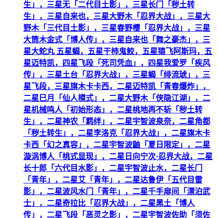
生」，三星无「二代目土影」，三星长门「秽土转
生」，三星自来也，三星大野木「忍界大战」，三星大
野木「三代目土影」，三星春野樱「忍界大战」，三星
大筒木金式「博人传」，三星自来也「舞之豪杰」，三
星大蛇丸 五星蝎，五星干柿鬼鲛，五星猿飞阿斯玛，五
星迈特凯，四星飞段「死司凭血」，四星我爱罗「疾风
传」，三星土台「忍界大战」，三星蝎「绯流琥」，三
星飞段，三星旗木卡卡西，二星迈特凯「青春爆炸」，
二星巳月「仙人模式」，二星大野木「侠隐江湖」，二
星机械鸣人「初始形态」，二星桃地再不斩「秽土转
生」，二星神农「羁绊」，二星宇智波泉奈，二星角都
「秽土转生」，二星李洛克「忍界大战」，二星旗木卡
卡西「幻之真容」，二星宇智波鼬「夏日限定」，二星
漩涡博人「桃式显现」，二星日向宁次·忍界大战，二星
长十郎「六代目水影」，二星宇智波止水，二星长门
「青年」，二星艾「青年」，二星达鲁伊「五代目雷
影」，二星波风水门「青年」，二星千手扉间「漂泊武
士」，二星奇拉比「忍界大战」，二星黑土「博人
传」，二星飞段「恶灵之影」，二星宇智波佐助「须佐