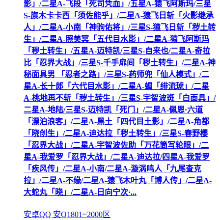
影」/二星A-飞段「死司凭血」/五星A-猿飞阿斯玛/三星
S-旗木卡卡西「须佐能乎」/二星A-猿飞日斩「火影继承
人」/二星A-小南「神驹佑将」/三星S-猿飞日斩「秽土转
生」/二星A-照美冥「五代目水影」/二星A-猿飞阿斯玛
「秽土转生」/五星A-迈特凯/三星S-自来也/二星A-奇拉
比「忍界大战」/三星S-千手扉间「秽土转生」/二星A-神
秘面具男 「忍者之路」/三星S-药师兜「仙人模式」/二
星A-长十郎「六代目水影」/二星A-蝎「绯流琥」/二星
A-桃地再不斩「秽土转生」/三星S-宇智波斑「白面具」/
二星A-地陆/三星S-迈特凯「死门」/二星A-佩恩·六道
「漂泊浪客」/二星A-黑土「四代目土影」/二星A-角都
「晓创生」/二星A-迪达拉「秽土转生」/三星S-春野樱
「忍界大战」/二星A-宇智波佐助「万花筒写轮眼」/二
星A-我爱罗「忍界大战」/二星A-迪达拉/四星A-我爱罗
「疾风传」/二星A-小南/二星A-漩涡鸣人「九尾查克
拉」/二星A-不缘/二星A-猿飞木叶丸「博人传」/二星A-
大蛇丸「晓」/二星A-日向宁次·...
安卓QQ 安Q1801~2000区