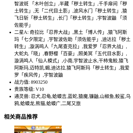
智波斑 「木叶创立」,半藏「秽土转生」,千手扉间「秽
土转生」,无「二代目土影」,波风水门「秽土转生」,猿
飞日斩「秽土转生」,长门「秽土转生」,宇智波鼬 「须
佐能乎」
二星A: 奇拉比「忍界大战」,黑土「博人传」,猿飞阿斯
玛「七夕限定」,宇智波佐助「须佐能乎」,迪达拉「秽土
转生」,漩涡鸣人「九尾查克拉」,我爱罗「忍界大战」,
大蛇丸「晓」,春野樱「百豪」,照美冥「五代目水影」,
漩涡鸣人「仙人模式」,小南,宇智波止水,干柿鬼鲛,猿飞
阿斯玛,迈特凯,蝎,迪达拉,猿飞阿斯玛「秽土转生」,我爱
罗「疾风传」,宇智波鼬
战力值: 8903250
贵族等级: V10
通灵兽: 忍犬,忍龟,蛤蟆吉,蓝蛇,猿魔,镰鼬,山椒鱼,鲛鲨,乌
鸦,蛤蟆龙,熊猫,蛤蟆广,二尾又旅
相关商品推荐