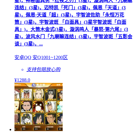
星)，神秘面具男「红夜之刃」(3星)，漩涡鸣人「九喇嘛
连结」(3星)，迈特凯「死门」(3星)，佩恩「天道」(3
星)，佩恩·天道「超」(3星)，宇智波佐助「永恒万花
筒」(3星)，宇智波斑 「白面具」(3星宇智波斑「白面
具」)，大筒木金式(3星)，漩涡鸣人「暴怒·第六尾」(3
星)，波风水门「九喇嘛连结」(3星)，宇智波斑「五影会
谈」(3星)，...
安卓QQ 安Q1001~1200区
支持包赔
放心购
¥
1288
.0