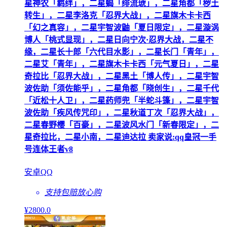
星神农「羁绊」，二星蝎「绯流琥」，二星角都「秽土
转生」，二星李洛克「忍界大战」，二星旗木卡卡西
「幻之真容」，二星宇智波鼬「夏日限定」，二星漩涡
博人「桃式显现」，二星日向宁次·忍界大战，二星不
缘，二星长十郎「六代目水影」，二星长门「青年」，
二星艾「青年」，二星旗木卡卡西「元气夏日」，二星
奇拉比「忍界大战」，二星黑土「博人传」，二星宇智
波佐助「须佐能乎」，二星角都「晓创生」，二星千代
「近松十人卫」，二星药师兜「半蛇斗篷」，二星宇智
波佐助「疾风传咒印」，二星秋道丁次「忍界大战」，
二星春野樱「百豪」，二星波风水门「新春限定」，二
星奇拉比，二星小南，二星迪达拉 卖家说:qq皇冠一手
号连体王者v8
安卓QQ
支持包赔
放心购
¥
2800
.0