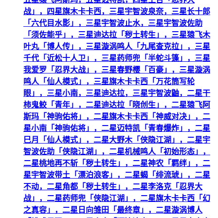
战」，四星旗木卡卡西，三星宇智波泉奈，三星长十郎
「六代目水影」，三星宇智波止水，三星宇智波佐助
「须佐能乎」，三星迪达拉「秽土转生」，三星猿飞木
叶丸「博人传」，三星漩涡鸣人「九尾查克拉」，三星
千代「近松十人卫」，三星药师兜「半蛇斗篷」，三星
我爱罗「忍界大战」，三星春野樱「百豪」，三星漩涡
鸣人「仙人模式」，三星旗木卡卡西「万花筒写轮
眼」，三星小南，三星迪达拉，三星宇智波鼬，二星干
柿鬼鲛「青年」，二星迪达拉「晓创生」，二星猿飞阿
斯玛「神驹佑将」，二星旗木卡卡西「神威对决」，二
星小南「神驹佑将」，二星迈特凯「青春爆炸」，二星
巳月「仙人模式」，二星大野木「侠隐江湖」，二星宇
智波佐助「侠隐江湖」，二星机械鸣人「初始形态」，
二星桃地再不斩「秽土转生」，二星神农「羁绊」，二
星宇智波带土「漂泊浪客」，二星蝎「绯流琥」，二星
不动，二星角都「秽土转生」，二星李洛克「忍界大
战」，二星药师兜「侠隐江湖」，二星旗木卡卡西「幻
之真容」，二星日向雏田「最终章」，二星漩涡博人