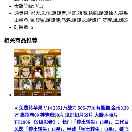
贵族等级: V11
通灵兽: 忍犬,忍龟,蛤蟆吉,蓝蛇,猿魔,蛞蝓,蛤蟆仙人,镰鼬,
山椒鱼,蜃,鲛鲨,蛤蟆健,乌鸦,蛤蟆龙,蛤蟆广,梦貘,鹰,蜘蛛
时装数: 6
相关商品推荐
可免费转苹果 V14 2351万战力 50S-77A 有熊猫 金币3.39
万 高招卷69 神驹斑90片 鬼灯幻月59片 大野木48片
TT1906 【S级忍者】：长门「秽土转生」(3星)，三代目
风影「秽土转生」(3星)，半藏「秽土转生」(3星)，猿飞