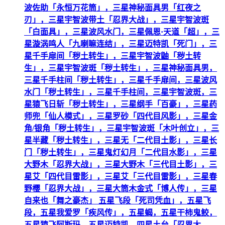
波佐助「永恒万花筒」，三星神秘面具男「红夜之
刃」，三星宇智波带土「忍界大战」，三星宇智波斑
「白面具」，三星波风水门，三星佩恩·天道「超」，三
星漩涡鸣人「九喇嘛连结」，三星迈特凯「死门」，三
星千手扉间「秽土转生」，三星宇智波鼬「秽土转
生」，三星宇智波斑「秽土转生」，三星神秘面具男，
三星千手柱间「秽土转生」，三星千手扉间，三星波风
水门「秽土转生」，三星千手柱间，三星宇智波斑，三
星猿飞日斩「秽土转生」，三星纲手「百豪」，三星药
师兜「仙人模式」，三星罗砂「四代目风影」，三星金
角/银角「秽土转生」，三星宇智波斑「木叶创立」，三
星半藏「秽土转生」，三星无「二代目土影」，三星长
门「秽土转生」，三星鬼灯幻月「二代目水影」，三星
大野木「忍界大战」，三星大野木「三代目土影」，三
星艾「四代目雷影」，三星艾「三代目雷影」，三星春
野樱「忍界大战」，三星大筒木金式「博人传」，三星
自来也「舞之豪杰」 五星飞段「死司凭血」，五星飞
段，五星我爱罗「疾风传」，五星蝎，五星干柿鬼鲛，
五星猿飞阿斯玛，五星迈特凯，四星土台「忍界大