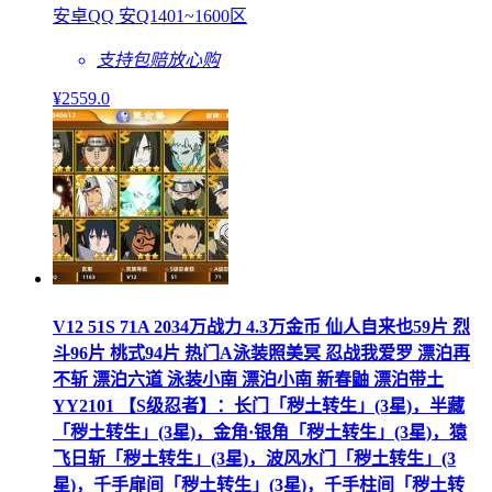
安卓QQ 安Q1401~1600区
支持包赔
放心购
¥
2559
.0
V12 51S 71A 2034万战力 4.3万金币 仙人自来也59片 烈
斗96片 桃式94片 热门A泳装照美冥 忍战我爱罗 漂泊再
不斩 漂泊六道 泳装小南 漂泊小南 新春鼬 漂泊带土
YY2101 【S级忍者】：长门「秽土转生」(3星)，半藏
「秽土转生」(3星)，金角·银角「秽土转生」(3星)，猿
飞日斩「秽土转生」(3星)，波风水门「秽土转生」(3
星)，千手扉间「秽土转生」(3星)，千手柱间「秽土转