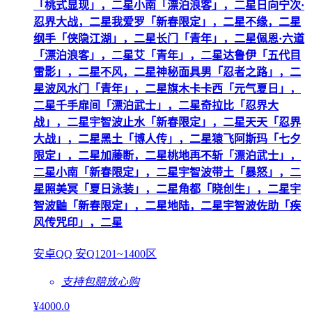
「桃式显现」，二星小南「漂泊浪客」，二星日向宁次·
忍界大战，二星我爱罗「新春限定」，二星不缘，二星
纲手「侠隐江湖」，二星长门「青年」，二星佩恩·六道
「漂泊浪客」，二星艾「青年」，二星达鲁伊「五代目
雷影」，二星不风，二星神秘面具男「忍者之路」，二
星波风水门「青年」，二星旗木卡卡西「元气夏日」，
二星千手扉间「漂泊武士」，二星奇拉比「忍界大
战」，二星宇智波止水「新春限定」，二星天天「忍界
大战」，二星黑土「博人传」，二星猿飞阿斯玛「七夕
限定」，二星加藤断，二星桃地再不斩「漂泊武士」，
二星小南「新春限定」，二星宇智波带土「暴怒」，二
星照美冥「夏日泳装」，二星角都「晓创生」，二星宇
智波鼬「新春限定」，二星地陆，二星宇智波佐助「疾
风传咒印」，二星
安卓QQ 安Q1201~1400区
支持包赔
放心购
¥
4000
.0