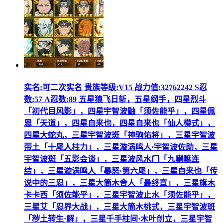
实名:可二次实名 贵族等级:V15 战力值:32762242 S忍
数:57 A忍数:89 五星猿飞日斩，五星纲手，四星烈斗
「初代目风影」，四星宇智波鼬「须佐能乎」，四星佩
恩「天道」，四星自来也，四星自来也「仙人模式」，
四星大蛇丸，三星宇智波斑「神驹佑将」，三星宇智波
带土「十尾人柱力」，三星漩涡鸣人·宇智波佐助，三星
宇智波斑「五影会谈」，三星波风水门「九喇嘛连
结」，三星漩涡鸣人「暴怒·第六尾」，三星自来也「传
说中的三忍」，三星大筒木舍人「最终章」，三星旗木
卡卡西「须佐能乎」，三星宇智波止水「须佐能乎」，
三星艾「忍界大战」，三星大筒木桃式，三星宇智波斑
「秽土转生·解」，三星千手柱间·木叶创立，三星宇智