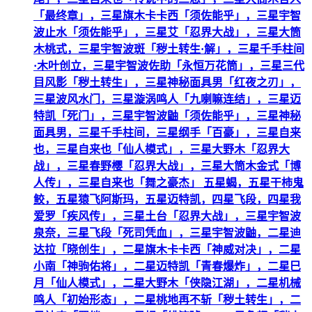
「最终章」，三星旗木卡卡西「须佐能乎」，三星宇智
波止水「须佐能乎」，三星艾「忍界大战」，三星大筒
木桃式，三星宇智波斑「秽土转生·解」，三星千手柱间
·木叶创立，三星宇智波佐助「永恒万花筒」，三星三代
目风影「秽土转生」，三星神秘面具男「红夜之刃」，
三星波风水门，三星漩涡鸣人「九喇嘛连结」，三星迈
特凯「死门」，三星宇智波鼬「须佐能乎」，三星神秘
面具男，三星千手柱间，三星纲手「百豪」，三星自来
也，三星自来也「仙人模式」，三星大野木「忍界大
战」，三星春野樱「忍界大战」，三星大筒木金式「博
人传」，三星自来也「舞之豪杰」 五星蝎，五星干柿鬼
鲛，五星猿飞阿斯玛，五星迈特凯，四星飞段，四星我
爱罗「疾风传」，三星土台「忍界大战」，三星宇智波
泉奈，三星飞段「死司凭血」，三星宇智波鼬，二星迪
达拉「晓创生」，二星旗木卡卡西「神威对决」，二星
小南「神驹佑将」，二星迈特凯「青春爆炸」，二星巳
月「仙人模式」，二星大野木「侠隐江湖」，二星机械
鸣人「初始形态」，二星桃地再不斩「秽土转生」，二