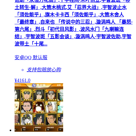
佐助「永恒万花筒」,千手柱间·木叶创立,宇智波斑「秽
土转生·解」,大筒木桃式,艾「忍界大战」,宇智波止水
「须佐能乎」,旗木卡卡西「须佐能乎」,大筒木舍人
「最终章」,自来也 「传说中的三忍」,漩涡鸣人 「暴怒·
第六尾」,烈斗「初代目风影」,波风水门「九喇嘛连
结」,宇智波斑「五影会谈」,漩涡鸣人·宇智波佐助,宇智
波带土「十尾...
安卓QQ 默认服
支持包赔
放心购
¥
4161
.0