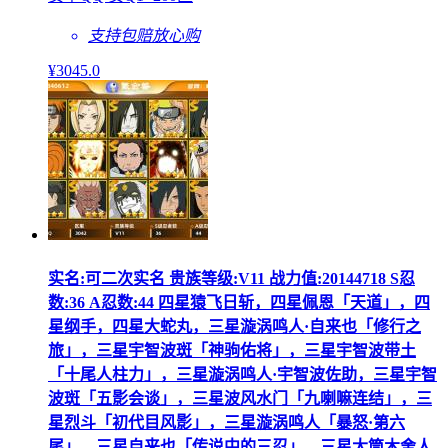
支持包赔
放心购
¥
3045
.0
实名:可二次实名 贵族等级:V11 战力值:20144718 S忍
数:36 A忍数:44 四星猿飞日斩，四星佩恩「天道」，四
星纲手，四星大蛇丸，三星漩涡鸣人·自来也「修行之
旅」，三星宇智波斑「神驹佑将」，三星宇智波带土
「十尾人柱力」，三星漩涡鸣人·宇智波佐助，三星宇智
波斑「五影会谈」，三星波风水门「九喇嘛连结」，三
星烈斗「初代目风影」，三星漩涡鸣人「暴怒·第六
尾」，三星自来也「传说中的三忍」，三星大筒木舍人