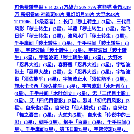
可免费转苹果 V14 2351万战力 50S-77A 有熊猫 金币3.39
万 高招卷69 神驹斑90片 鬼灯幻月59片 大野木48片
TT1906 【S级忍者】：长门「秽土转生」(3星)，三代目
风影「秽土转生」(3星)，半藏「秽土转生」(3星)，猿飞
日斩「秽土转生」(3星)，波风水门「秽土转生」(3星)，
千手扉间「秽土转生」(3星)，千手柱间「秽土转生」(3
星)，宇智波鼬「秽土转生」(3星)，宇智波斑「秽土转
生」(3星)，宇智波斑「秽土转生·解」(3星)，大野木
「忍界大战」(3星)，春野樱「忍界大战」(3星)，宇智波
带土「忍界大战」(3星)，艾「忍界大战」(3星)，宇智波
鼬「须佐能乎」(4星)，宇智波止水「须佐能乎」(3星)，
旗木卡卡西「须佐能乎」(3星)，宇智波斑「木叶创立」
(3星)，千手柱间「木叶创立」(3星)，无「二代目土影」
(3星)，艾「四代目雷影」(3星)，烈斗「初代目风影」(3
星)，自来也(3星)，自来也「仙人模式」(3星)，自来也
「舞之豪杰」(3星)，大蛇丸(5星)，自来也「传说中的三
忍」(3星)，纲手(3星)，纲手「百豪」(3星)，千手柱间(3
星)，千手扉间(3星)，猿飞日斩(5星)，宇智波斑(3星)，