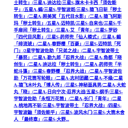
土转生」/三星A-迪达拉/三星S-旗木卡卡西「须佐能
乎」/五星A-蝎/三星S-宇智波斑/三星S-猿飞日斩「秽土
转生」/二星A-照美冥「五代目水影」/二星A-猿飞阿斯
玛「秽土转生」/五星A-迈特凯/三星S-自来也/三星S-千
手扉间「秽土转生」/三星A-艾 「青年」/三星S-罗砂
「四代目风影」/三星S-药师兜「仙人模式」/三星A-蝎
「绯流琥」/二星A-春野樱「百豪」/三星S-迈特凯「死
门」/2星宇智波佐助「兄弟之战」/二星A-宇智波带土
「暴怒」/二星A-勘九郎「忍界大战」/二星A-角都「晓
创生」/二星A-迪达拉「秽土转生」/二星A-药师兜「半
蛇斗篷」/三星S-春野樱 「忍界大战」/二星A-宇智波佐
助「万花筒写轮眼」/二星A-志村团藏/二星A-不缘/二星
A-猿飞木叶丸「博人传」/三星S-神秘面具男/二星A-大蛇
丸「晓」/二星A-日向宁次·忍界大战/五星S-纲手/三星S-
宇智波佐助「永恒万花筒」/二星A-长门「青年」/二星
A-桃地再不斩/三星S-宇智波带土 「忍界大战」/四星S-
宇智波鼬「须佐能乎」/三星S-波风水门/三星S-大筒木舍
人 「最终章」/三星S-大野...