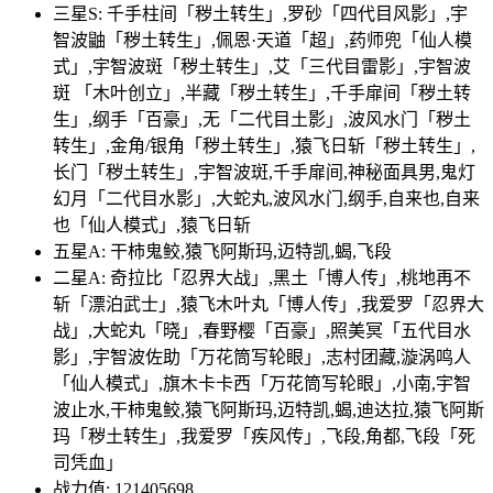
三星S: 千手柱间「秽土转生」,罗砂「四代目风影」,宇
智波鼬「秽土转生」,佩恩·天道「超」,药师兜「仙人模
式」,宇智波斑「秽土转生」,艾「三代目雷影」,宇智波
斑 「木叶创立」,半藏「秽土转生」,千手扉间「秽土转
生」,纲手「百豪」,无「二代目土影」,波风水门「秽土
转生」,金角/银角「秽土转生」,猿飞日斩「秽土转生」,
长门「秽土转生」,宇智波斑,千手扉间,神秘面具男,鬼灯
幻月「二代目水影」,大蛇丸,波风水门,纲手,自来也,自来
也「仙人模式」,猿飞日斩
五星A: 干柿鬼鲛,猿飞阿斯玛,迈特凯,蝎,飞段
二星A: 奇拉比「忍界大战」,黑土「博人传」,桃地再不
斩「漂泊武士」,猿飞木叶丸「博人传」,我爱罗「忍界大
战」,大蛇丸「晓」,春野樱「百豪」,照美冥「五代目水
影」,宇智波佐助「万花筒写轮眼」,志村团藏,漩涡鸣人
「仙人模式」,旗木卡卡西「万花筒写轮眼」,小南,宇智
波止水,干柿鬼鲛,猿飞阿斯玛,迈特凯,蝎,迪达拉,猿飞阿斯
玛「秽土转生」,我爱罗「疾风传」,飞段,角都,飞段「死
司凭血」
战力值: 121405698