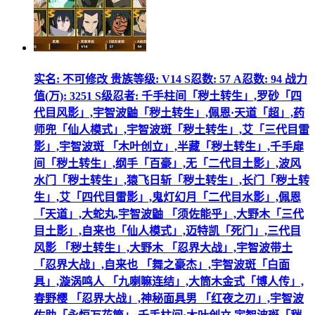
实名: 不可修改 贵族等级: V14 S忍数: 57 A忍数: 94 战力
值(万): 3251 S级忍者: 千手柱间「秽土转生」,罗砂「四
代目风影」,宇智波鼬「秽土转生」,佩恩·天道「超」,药
师兜「仙人模式」,宇智波斑「秽土转生」,艾「三代目雷
影」,宇智波斑 「木叶创立」,半藏「秽土转生」,千手扉
间「秽土转生」,纲手「百豪」,无「二代目土影」,波风
水门「秽土转生」,猿飞日斩「秽土转生」,长门「秽土转
生」,艾「四代目雷影」,鬼灯幻月「二代目水影」,佩恩
「天道」,大蛇丸,宇智波鼬 「须佐能乎」,大野木「三代
目土影」,自来也「仙人模式」,迈特凯「死门」,三代目
风影 「秽土转生」,大野木 「忍界大战」,宇智波带土
「忍界大战」,自来也 「舞之豪杰」,宇智波斑「白面
具」,漩涡鸣人 「九喇嘛连结」,大筒木金式「博人传」,
春野樱 「忍界大战」,神秘面具男 「红夜之刃」,宇智波