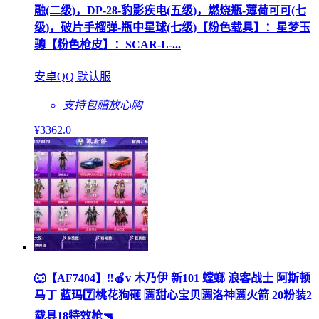
融(二级)，DP-28-豹影疾电(五级)，燃烧瓶-薄荷可可(七
级)，破片手榴弹-瓶中星球(七级)【粉色载具】：星梦玉
骢【粉色枪皮】：SCAR-L-...
安卓QQ 默认服
支持包赔
放心购
¥
3362
.0
🐺【AF7404】‼🍎v 木乃伊 新101 螳螂 浪客战士 阿斯顿
马丁 蓝玛7️⃣桃花狗砸 🈵甜心宝贝🈵洛神🈵火箭 20粉装2
载具18特效枪🔫