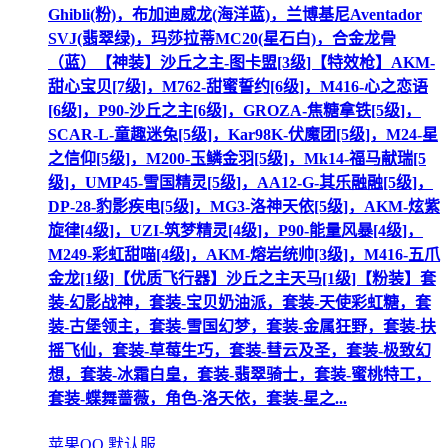
Ghibli(粉)，布加迪威龙(海洋蓝)，兰博基尼Aventador
SVJ(翡翠绿)，玛莎拉蒂MC20(星石白)，合金龙骨
（蓝）【神装】沙丘之主-图卡盟[3级]【特效枪】AKM-
甜心宝贝[7级]，M762-甜蜜誓约[6级]，M416-心之恋语
[6级]，P90-沙丘之主[6级]，GROZA-焦糖拿铁[5级]，
SCAR-L-童趣迷兔[5级]，Kar98K-伏魔团[5级]，M24-星
之信仰[5级]，M200-玉鳞金羽[5级]，Mk14-福马献瑞[5
级]，UMP45-雪国精灵[5级]，AA12-G-其乐融融[5级]，
DP-28-豹影疾电[5级]，MG3-洛神天依[5级]，AKM-炫紫
旋律[4级]，UZI-筑梦精灵[4级]，P90-能量风暴[4级]，
M249-彩虹甜喵[4级]，AKM-熔岩统帅[3级]，M416-五爪
金龙[1级]【优质飞行器】沙丘之主天马[1级]【粉装】套
装-幻影战神，套装-宝贝奶油派，套装-天使彩虹糖，套
装-古堡领主，套装-雪国幻梦，套装-金属狂野，套装-扶
摇飞仙，套装-草莓生巧，套装-彗云及圣，套装-极致幻
想，套装-冰霜白皇，套装-翡翠骑士，套装-蜜桃特工，
套装-蝶舞蔷薇，角色-洛天依，套装-星之...
苹果QQ 默认服