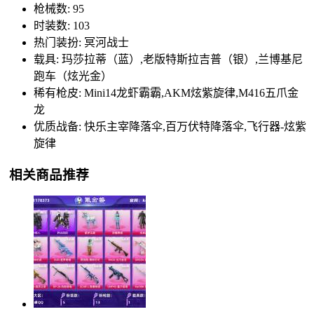
枪械数: 95
时装数: 103
热门装扮: 冥河战士
载具: 玛莎拉蒂（蓝）,老版特斯拉吉普（银）,兰博基尼
跑车（炫光金）
稀有枪皮: Mini14龙虾霸霸,AKM炫紫旋律,M416五爪金
龙
优质战备: 快乐主宰降落伞,百万伏特降落伞,飞行器-炫紫
旋律
相关商品推荐