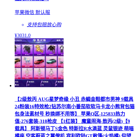
苹果微信 默认服
支持包赔
放心购
¥
3031
.0
【2级敖丙 AUG星梦奇缘 小丑 赤蝎金鞋都市男神 9载具
24粉装16特效枪2钻苏尔南小番茄软软马卡龙小熊背包猫
包身法素材号 秒换绑不用等】 苹果Q区-125833热力
值-276套装-318枪皮 【1红装】 魔童闹海-敖丙(2级)【9
载具】 阿斯顿马丁S金色 特斯拉R水滴蓝 灵鼠银迹 萌喵
橘座 空客蔚蓝之翼僚机 宾利欧陆GT敞篷(火焰橘) 仰望