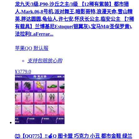
龙九天/3级,P90-沙丘之主/3级 【12稀有紫装】都市猎
人,Mark.06,8号机,派对舞王,暗影哥特,浪漫天命,雪山精
英,胖达圆圆,龟仙人,许七安,怀庆长公主,临安公主 【7稀
有载具】兰博基尼Estoque(银翼灰),宝马M4(圣保罗黄),
法拉利LaFerrar...
苹果QQ 默认服
支持包赔
放心购
¥
3779
.0
🐺【QQ775】‼🍎Q 图卡盟 巧克力 小丑 都市金鞋 绿兰