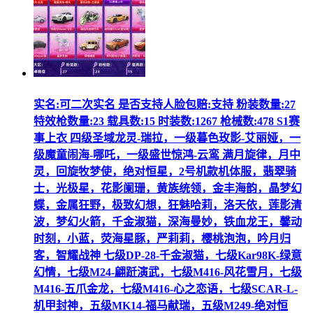
实名:可二次实名 是否支持人脸包赔:支持 粉装数量:27
特效枪数量:23 载具数:15 时装数:1267 枪械数:478 S1赛
事上衣 四级圣域龙灵-瑞拉，一级暮色玫影-艾丽娅，一
级魔童闹海-哪吒，一级盛世惊鸿-云鸾 满月旋律，月中
灵，回旋牧梦使，绝对恒星，2号机款机体服，翡翠骑
士，光极星，花影阑珊，黄族统领，金丰海韵，晶梦幻
蝶，金属狂野，极致幻想，狂魅哈莉，洛天依，莲影清
波，梦幻火箭，千金淑猫，深海曼妙，铁血龙王，馨动
时刻，小蓝，荧海星豚，严莉莉，樱桃泡泡，吟月归
客，智耀战神 七级DP-28-千金淑猫，七级Kar98K-绿意
幻情，七级M24-翩跹演武，七级M416-风花雪月，七级
M416-五爪金龙，七级M416-心之恋语，七级SCAR-L-
机甲封神，五级MK14-福马献瑞，五级M249-绝对恒