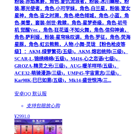
粉装-赤焰黑爵，角色-复仇流浪者，粉装-冰川幽秘，粉
装-寒光使者，角色-小可学妹，角色-白兰星，粉装-室女
星神，角色-宙之时溯，角色-绝色倾城，角色-小蓝，角
色-美雪，套装-创世·救赎，角色-星梦奇缘，角色-初号
机 觉醒Ver.，角色-狂花道·不知火舞，角色-信仰神谕，
角色-萨利娅，粉装-星穹咏叹调，角色-罗征，角色-荧海
星豚，角色-虹云熊熊，人物-小舞·灵珑 【粉色枪皮等
级】：AKM-绿萝繁花(五级)，AKM-熔岩统帅(三级)，
SCAR-L-锦绣绵绵(五级)，M416-心之恋语(七级)，
GROZA-精灵之光(三级)，AUG-暖羊咩咩(五级)，
ACE32-萌骑漫游(三级)，UMP45-宇宙意志(三级)，
Kar98K-巳巳如意(五级)，Mk14-盛世惊鸿(三...
安卓QQ 默认服
支持包赔
放心购
¥
2991
.0