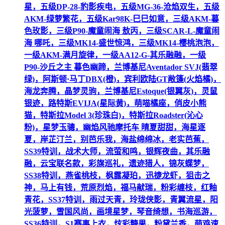
星，五级DP-28-豹影疾电，五级MG-36-沧焰双生，五级
AKM-绿萝繁花，五级Kar98K-巳巳如意，三级AKM-暮
色玫影，三级P90-魔童闹海 敖丙，三级SCAR-L-魔童闹
海 哪吒，三级MK14-盛世惊鸿，三级MK14-樱桃泡泡，
一级AKM-满月旋律，一级AA12-G-其乐融融，一级
P90-沙丘之主 暮色幽蹄，兰博基尼Aventador SVJ(翡翠
绿)，阿斯顿·马丁DBX(橙)，宾利欧陆GT敞篷(火焰橘)，
海龙奔腾，晶梦灵驹，兰博基尼Estoque(银翼灰)，灵鼠
银迹，路特斯EVIJA(星际黄)，萌喵橘座，俏皮小熊
猫，特斯拉Model 3(珍珠白)，特斯拉Roadster(沁心
粉)，星梦玉骢，幽焰风驰摩托车 晴夏甜甜，海星逐
夏，岸芷汀兰，别芭乐我，海盐绵绵冰，老实芭蕉，
SS39特训，战术大师，流萤和鸣，银辉夜曲，其乐融
融，云宝联名款，彩旗巡礼，遗迹猎人，锦灰蝶梦，
SS38特训，燕雀桃枝，枫露凝珀，迅捷龙虾，狙击之
神，马上有钱，荒原烈焰，福马献瑞，粉彩缠枝，红釉
青花，SS37特训，雨过天青，玲珑侠影，青翼流星，阳
光菠萝，雪国风尚，画境星梦，琴音绮想，书海巡游，
SS36特训，S1赛事上衣，炫彩糖果，粉黛兰香，萌鸡速