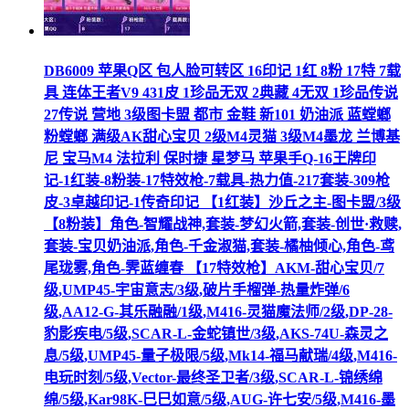
DB6009 苹果Q区 包人脸可转区 16印记 1红 8粉 17特 7载
具 连体王者V9 431皮 1珍品无双 2典藏 4无双 1珍品传说
27传说 营地 3级图卡盟 都市 金鞋 新101 奶油派 蓝螳螂
粉螳螂 满级AK甜心宝贝 2级M4灵猫 3级M4墨龙 兰博基
尼 宝马M4 法拉利 保时捷 星梦马 苹果手Q-16王牌印
记-1红装-8粉装-17特效枪-7载具-热力值-217套装-309枪
皮-3卓越印记-1传奇印记 【1红装】沙丘之主-图卡盟/3级
【8粉装】角色-智耀战神,套装-梦幻火箭,套装-创世·救赎,
套装-宝贝奶油派,角色-千金淑猫,套装-橘柚倾心,角色-鸢
尾珑雾,角色-霁蓝缠春 【17特效枪】AKM-甜心宝贝/7
级,UMP45-宇宙意志/3级,破片手榴弹-热量炸弹/6
级,AA12-G-其乐融融/1级,M416-灵猫魔法师/2级,DP-28-
豹影疾电/5级,SCAR-L-金蛇镇世/3级,AKS-74U-森灵之
息/5级,UMP45-量子极限/5级,Mk14-福马献瑞/4级,M416-
电玩时刻/5级,Vector-最终圣卫者/3级,SCAR-L-锦绣绵
绵/5级,Kar98K-巳巳如意/5级,AUG-许七安/5级,M416-墨