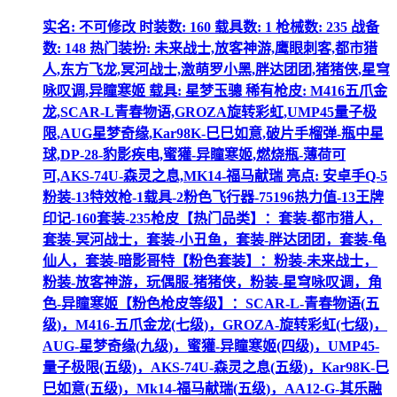
实名: 不可修改 时装数: 160 载具数: 1 枪械数: 235 战备
数: 148 热门装扮: 未来战士,放客神游,鹰眼刺客,都市猎
人,东方飞龙,冥河战士,激萌罗小黑,胖达团团,猪猪侠,星穹
咏叹调,异瞳寒姬 载具: 星梦玉骢 稀有枪皮: M416五爪金
龙,SCAR-L青春物语,GROZA旋转彩虹,UMP45量子极
限,AUG星梦奇缘,Kar98K-巳巳如意,破片手榴弹-瓶中星
球,DP-28-豹影疾电,蜜獾-异瞳寒姬,燃烧瓶-薄荷可
可,AKS-74U-森灵之息,MK14-福马献瑞 亮点: 安卓手Q-5
粉装-13特效枪-1载具-2粉色飞行器-75196热力值-13王牌
印记-160套装-235枪皮【热门品类】：套装-都市猎人，
套装-冥河战士，套装-小丑鱼，套装-胖达团团，套装-龟
仙人，套装-暗影哥特【粉色套装】：粉装-未来战士，
粉装-放客神游，玩偶服-猪猪侠，粉装-星穹咏叹调，角
色-异瞳寒姬【粉色枪皮等级】：SCAR-L-青春物语(五
级)，M416-五爪金龙(七级)，GROZA-旋转彩虹(七级)，
AUG-星梦奇缘(九级)，蜜獾-异瞳寒姬(四级)，UMP45-
量子极限(五级)，AKS-74U-森灵之息(五级)，Kar98K-巳
巳如意(五级)，Mk14-福马献瑞(五级)，AA12-G-其乐融