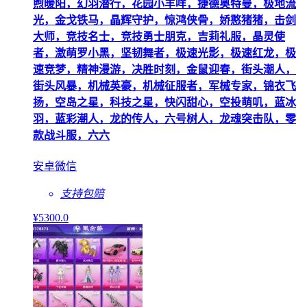
煦暖阳，幻羽潜行，花园小羊咩，捷德奥特曼，极地流
光，金戈铁马，晶辉守护，惊鸿侠骨，娇憨猪猪，击剑
大师，竞技名士，竞技勇士朋克，吉莉礼服，晶灵使
者，激萌罗小黑，坚韧舞者，极速光影，极速红龙，极
速竞梦，精神漫游，决胜时刻，金鼠迎春，街头潮人，
街头风暴，机械英豪，机械征服者，军械专家，锦衣飞
扬，空岛之星，科技之星，快闪甜心，空投萌叽，蓝冰
羽，蓝彩潮人，龙的传人，六号树人，龙魂突击队，零
款战斗服，六六
安卓微信
支持包赔
¥
5300
.0