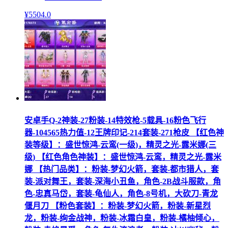
¥
5504
.0
安卓手Q-2神装-27粉装-14特效枪-5载具-16粉色飞行
器-104565热力值-12王牌印记-214套装-271枪皮 【红色神
装等级】：盛世惊鸿-云鸾(一级)，精灵之光-露米娜(三
级) 【红色角色神装】：盛世惊鸿-云鸾，精灵之光-露米
娜 【热门品类】：粉装-梦幻火箭，套装-都市猎人，套
装-派对舞王，套装-深海小丑鱼，角色-2B战斗服款，角
色-忠真马岱，套装-龟仙人，角色-8号机，大砍刀-青龙
偃月刀 【粉色套装】：粉装-梦幻火箭，粉装-新星烈
龙，粉装-绚金战神，粉装-冰霜白皇，粉装-橘柚倾心，