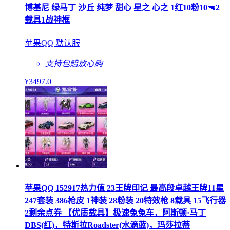
博基尼 绿马丁 沙丘 纯梦 甜心 星之 心之 1红10粉10🔫2
载具1战神框
苹果QQ 默认服
支持包赔
放心购
¥
3497
.0
苹果QQ 152917热力值 23王牌印记 最高段卓越王牌11星
247套装 386枪皮 1神装 28粉装 20特效枪 8载具 15飞行器
2剩余点券 【优质载具】极速兔兔车，阿斯顿·马丁
DBS(红)，特斯拉Roadster(水滴蓝)，玛莎拉蒂