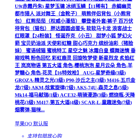
U9(赤霞丹朱) 星梦玉骢 冰绡玉鳞【11稀有】 赤蝎幽灵
都市猎人 派对舞王（金靴子） 萌熊伴侣背包（小熊背
包） 红熊茄茄（权威小潘茄） 攀登者外套/裤子 百万伏
待背包（猫包） 胖达圆圆卤蛋头 软软马卡龙 浪客战士
红眼罩【24粉装】 怪诞乔克（小丑） 甜梦小狐 梦幻火
箭 宝贝奶油派 天使彩虹糖 甜心巧克力 缤纷油彩（猪脸
妹） 蜜语绒猫 蜜桃特工 星空之魅 冰霜白皇 蝶舞迷情 垂
柳戏鸭 粉色回忆 彩虹鹿灵 回旋牧梦使 新星烈龙 炙焰红
王 岚岚物语 第五大道 角色-樱桃泡泡 星月云朵 角色-羊
梦糖心 角色-花灵【16特效枪】 AUG-星梦奇缘(3级)
GROZA-精灵之光(3级) P90-沙丘之主(3级) M416-五爪金
龙(7级) AKM-炫紫旋律(7级) AKS-74U-森灵之息(5级)
Mk14-福马献瑞(1级) ACE32-萌骑漫游(3级) 燃烧瓶-天降
桃花(3级) M417-第五大道(4级) SCAR-L-童趣迷兔(7级)
烟雾弹-猫咪...
苹果QQ 默认服
支持包赔
放心购