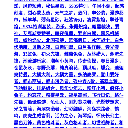
递，风迹短诗，秘语星愿，SS35特训，午间小调，超感
刻度，甜心蒙太奇，元气之梦，敖闰，申公豹，漫游都
市，懒羊羊，薄荷星砂，狂鲨锋刃，凌霄紫焰，擎苍青
焰，SS34特训套装，游乐，朱霞炽焰，暗黑裁决，爱
神，艾克斯奥特曼，暗夜傀儡，爱崽白熊，暴风机械
师，缤纷焰火，北国孤狼，滨海假日，冰河战士，白色
伏地魔，贝斯之夜，白熊同盟，白月香洋装，春光漫
游，彩虹兔，初火先锋，雏菊兔兔，丛林猎人，潮流先
锋，潮流游乐家，潮萌小黄鸭，传奇侦探，春日漫步，
仓鼠灰灰，春野茶蘼，纯真浪花，顶瓜瓜，蝶变，迪迦
奥特曼，大橘大利，大橘为重，多纳泰罗，登山爱好
者，都市丽猫，都市漫游者，碟中谍A款，翡翠奔狼，
飞驰魅影，绯格组合，风华少年志，粉红小猪，疯狂小
兔子，粉恋花，粉雾星云，福星高照，飞行日记，格斗
先锋，诡诞巡游，龟仙人，刚毅裁决者，光影梦想家，
光之冒险，海滨突袭者，幻彩翩翩，海岛探路者，鹤
鸣，虎虎生威吉莉，活力之心，海琴烟，怀庆长公主，
黑色刀锋，黄色格斗者，灰色格斗者，幻世战舞者，和