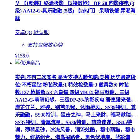
Ⅴ 【1粉装】终焉极影 【2特效枪】 DP-28-豹影疾电 (3
级) AA12-G-其乐融融 (5级) 【2热门】 呆萌铁蟹 弄潮海
豚
安卓QQ 默认服
支持包赔
放心购
¥
156
.0
实名:不可二次实名 是否支持人脸包赔:支持 历史最高段
位:不朽星钻 粉装数量:1 特效枪数量:3 载具数:0 时装
数:137 枪械数:58 吾皇猫 四级MK14-福马献瑞，三级
AA12-G-萌骑幻想，三级DP-28-豹影疾电 吾皇猫来袭，
岸芷汀兰，雅婷，别芭乐我，沐雨橙风，SS39特训，其
乐融融，SS38特训，狙击之神，马上来财，福马献瑞，
SS37特训，青翼流星，SS36特训，萌鸡速递，SS35特
训，薄荷星砂，冰冻风暴，潮流炫酷，都市丽猫，都市
魅力，绯格组合，海岛探路者，黑色伏地魔，蓝彩潮