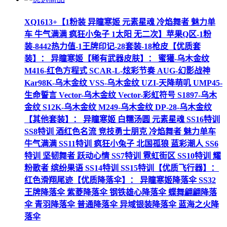
XQ1613+【1粉装 异瞳寒姬 元素星魂 冷焰舞者 魅力单
车 牛气满满 疯狂小兔子 1太阳 无二次】苹果Q区-1粉
装-8442热力值-1王牌印记-28套装-18枪皮【优质套
装】： 异瞳寒姬【稀有武器皮肤】： 蜜獾-乌木金纹
M416-红色方程式 SCAR-L-炫彩节奏 AUG-幻影战神
Kar98K-乌木金纹 VSS-乌木金纹 UZI-天降萌叽 UMP45-
生命誓言 Vector-乌木金纹 Vector-彩虹符号 S1897-乌木
金纹 S12K-乌木金纹 M249-乌木金纹 DP-28-乌木金纹
【其他套装】： 异瞳寒姬 白糯汤圆 元素星魂 SS16特训
SS8特训 酒红色名流 竞技勇士朋克 冷焰舞者 魅力单车
牛气满满 SS11特训 疯狂小兔子 北国孤狼 蓝彩潮人 SS6
特训 坚韧舞者 跃动心情 SS7特训 霓虹街区 SS10特训 耀
粉歌者 缤纷果语 SS14特训 SS15特训【优质飞行器】：
红色滑翔尾迹【优质降落伞】： 异瞳寒姬降落伞 SS32
王牌降落伞 紫菱降落伞 钢铁雄心降落伞 蝶舞翩翩降落
伞 青羽降落伞 普通降落伞 异域银装降落伞 蓝海之火降
落伞