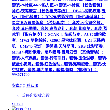
套装-26枪皮-6672热力值-21套装-26枪皮 【粉色套装】：
角色-夜鸢箴言 【粉色枪皮等级】：DP-28-豹影疾电(五
级) 【粉色枪皮】：DP-28-豹影疾电 【粉色降落伞】：
星穹咏叹调降落伞 【稀有套装】：套装-云宝联名款，
套装-其乐融融，套装-彩旗巡礼，套装-紫幽梦，套装-蓝
冰羽 【稀有枪皮】：SCAR-L-炫彩节奏，AUG-耀粉歌
者，M762-萌物绒绒，G36C-星穹咏叹调，UZI-天降萌
叽，UMP45-夜灯，汤姆逊-天降萌叽，SKS-炫彩节奏，
Mini14-耀粉歌者，爆炸猎弓-雪月幻音 【其他套装】：
套装-人气偶像，套装-柠萌假日，套装-玉兔迎春，套装-
破蛋小黄鸡，套装-红色运动，套装-耀粉歌者，套装-长
空猛禽，套装-魅力单车，套装-鹤鸣 【营地ID】：
993671799
安卓QQ 默认服
支持包赔
放心购
¥
198
.0