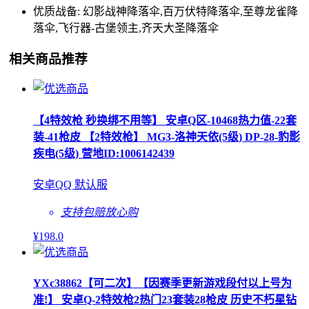
优质战备: 幻影战神降落伞,百万伏特降落伞,至尊龙雀降
落伞,飞行器-古堡领主,齐天大圣降落伞
相关商品推荐
【4特效枪 秒换绑不用等】 安卓Q区-10468热力值-22套
装-41枪皮 【2特效枪】 MG3-洛神天依(5级) DP-28-豹影
疾电(5级) 营地ID:1006142439
安卓QQ 默认服
支持包赔
放心购
¥
198
.0
YXc38862【可二次】【因赛季更新游戏段付以上号为
准!】 安卓Q-2特效枪2热门23套装28枪皮 历史不朽星钻