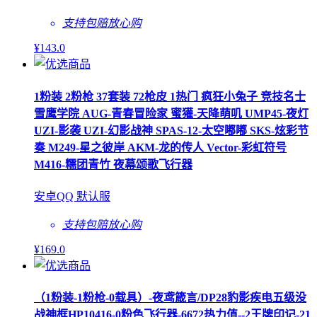
支持包赔
放心购
¥
143
.0
1粉装 2粉枪 37套装 72枪皮 1热门 疯狂小兔子 竞技名士
雪鹰学院 AUG-青春冒险家 蜜獾-天降萌叽 UMP45-夜灯
UZI-影袭 UZI-幻影战神 SPAS-12-太空嘟嘟 SKS-炫彩节
奏 M249-星之彼岸 AKM-龙的传人 Vector-彩虹符号
M416-糯团青竹 夜幕颂歌飞行器
安卓QQ 默认服
支持包赔
放心购
¥
169
.0
（1粉装-1粉枪-0载具）-夜鸢箴言/DP28豹影疾电五级没
战神框HP10416-0粉色飞行器-6672热力值--2王牌印记-21