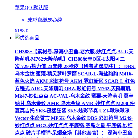
苹果QQ 默认服
支持包赔
放心购
¥
188
.0
CH388+【素材号-深海小丑鱼-老六服-妙红点点-AUG天
降萌叽-M762天降萌叽】CH388安卓Q区-1太阳可二
次-7295热力值-23套装-28枪皮【稀有武器皮肤】： DBS-
乌木金纹 蜜獾-精灵梦叶罗丽 SCAR-L-海盐豹豹 M416-
蓝色火焰 AKM-彩虹符号 AKM-霓虹街区 SCAR-L-红色
方程式 AUG-天降萌叽 QBZ-彩虹符号 M762-天降萌叽
Mk47-妙红点点 AC-VAL-乌木金纹 蜜獾-天降萌叽 莫辛
纳甘-乌木金纹 AMR-乌木金纹 AMR-妙红点点 M200-仲
夏莫吉托 SKS-迅猛狂鲨 SKS-炫彩节奏 UZI-啾咪啾咪
Vector-生命誓言 MP5K-乌木金纹 DBS-彩虹符号 M249-
妙红点点 MG3-妙红点点 平底锅-空岛之星 平底锅-妙红
点点 破片手榴弹-呆爆全场【其他套装】： 深海小丑鱼