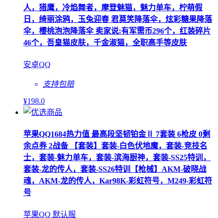
人，猎鹰，冷焰舞者，摩登魅猫，魅力单车，柠萌假
日，绮丽涂鸦，玉兔迎春 君莫笑降落伞，炫彩糖果降落
伞，樱桃泡泡降落伞 卖家说:有军需币296个，红装碎片
46个，吾皇猫皮肤，千金淑猫，全职高手等皮肤
安卓QQ
支持包赔
¥
198
.0
苹果QQ1684热力值 最高段坚韧铂金Ⅱ 7套装 6枪皮 0剩
余点券 2战备 【套装】套装-白色伏地魔，套装-竞技名
士，套装-魅力单车，套装-滨海厨神，套装-SS25特训，
套装-龙的传人，套装-SS26特训【枪械】AKM-破晓战
魂，AKM-龙的传人，Kar98K-彩虹符号，M249-彩虹符
号
苹果QQ 默认服