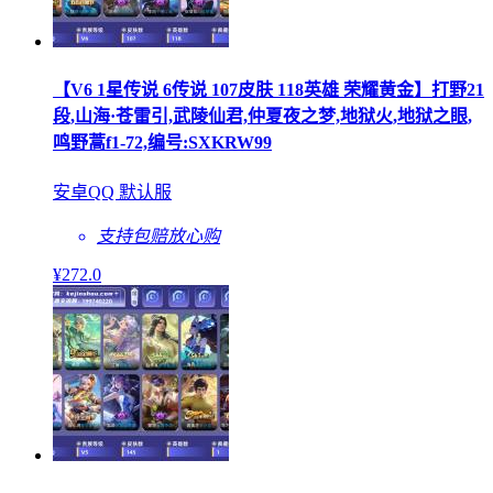
【V6 1星传说 6传说 107皮肤 118英雄 荣耀黄金】打野21
段,山海·苍雷引,武陵仙君,仲夏夜之梦,地狱火,地狱之眼,
鸣野蒿f1-72,编号:SXKRW99
安卓QQ 默认服
支持包赔
放心购
¥
272
.0