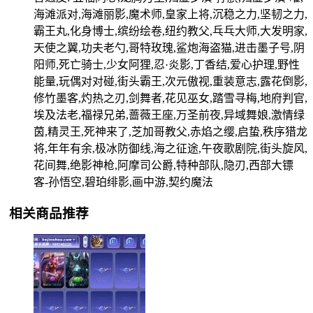
海滩派对,海滩丽影,魔术师,皇家上将,沉稳之力,坚韧之力,
霸王丸,化身博士,缤纷绘卷,纽约教父,乓乓大师,大发明家,
天使之翼,功夫老勺,哥特玫瑰,鲨炮海盗猫,进击墨子号,阴
阳师,死亡骑士,少女阿狸,忍·炎影,丁香结,爱心护理,野性
能量,玩偶对对碰,街头霸王,次元傲视,重装意志,露花倒影,
修竹墨客,灼热之刃,剑舞者,花见巫女,踏雪寻梅,地府判官,
埃及法老,福禄兄弟,蔷薇王座,万圣前夜,异域舞娘,激情绿
茵,精灵王,死神来了,芝加哥教父,赤焰之缨,启蛰,秩序猎龙
将,年年有余,极冰防御线,海之征途,午夜歌剧院,街头旋风,
花间舞,绝影神枪,阿摩司公爵,特种部队,隐刃,西部大镖
客-孙悟空,碧珀绯影,画中游,契约魔法
相关商品推荐