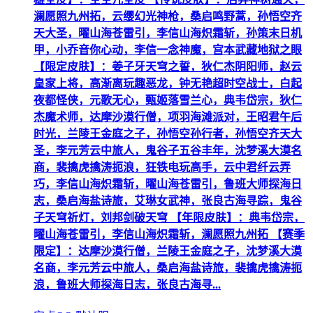
澜愿照九州拓，云缨幻光神枪，桑启鸣野蒿，孙悟空齐
天大圣，曜山海苍雷引，李信山海炽霜斩，孙策末日机
甲，小乔音你心动，李信一念神魔，宫本武藏地狱之眼
【限定皮肤】：姜子牙天穹之誓，狄仁杰阴阳师，赵云
皇家上将，高渐离玩趣恶龙，钟无艳超时空战士，白起
夜都怪侠，元歌无心，甄姬落雪兰心，典韦岱宗，狄仁
杰魔术师，达摩沙漠行僧，项羽海滩派对，王昭君午后
时光，兰陵王金庭之子，孙悟空孙行者，孙悟空齐天大
圣，李元芳云中旅人，鬼谷子五谷丰年，沈梦溪大漠名
商，裴擒虎擒涛扼浪，狂铁电玩高手，云中君纤云弄
巧，李信山海炽霜斩，曜山海苍雷引，鲁班大师探海日
志，桑启海盐诗旅，艾琳女武神，张良古海寻踪，鬼谷
子天穹祈灯，刘邦剑破天穹 【年限皮肤】：典韦岱宗，
曜山海苍雷引，李信山海炽霜斩，澜愿照九州拓 【赛季
限定】：达摩沙漠行僧，兰陵王金庭之子，沈梦溪大漠
名商，李元芳云中旅人，桑启海盐诗旅，裴擒虎擒涛扼
浪，鲁班大师探海日志，张良古海寻...