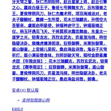
牙天穹之誓，狄仁杰阴阳师，赵云皇家上将，赵云引擎
之心，嬴政白昼王子，鲁班七号狮舞东方，吕布猎兽之
王，夏侯惇朔风刀，狄仁杰魔术师，项羽海滩派对，老
夫子醍醐杖，露娜一生所爱，花木兰瑞麟志，孙悟空大
圣娶亲，虞姬启明星使，钟馗神迹守卫，钟馗驱傩正
仪，杨玉环遇见飞天，干将莫邪冰霜恋舞曲，东皇太一
逐梦之光，铠青龙志，苏烈玄武志，弈星混沌棋，明世
隐疑决卦，裴擒虎擒涛扼浪，狂铁御狮，米莱狄御霄，
盾山御銮，上官婉儿梁祝，桑启海盐诗旅，鬼谷子天穹
祈灯，姬小满妄想食味，刘邦剑破天穹，程咬金群星魔
术团 【年限皮肤】：花木兰瑞麟志，苏烈玄武志，铠青
龙志 【赛季限定】：狂铁御狮，米莱狄御霄，盾山御
銮，夏侯惇朔风刀，弈星混沌棋，明世隐疑决卦，老夫
子醍醐杖，钟馗驱傩正仪，桑启海盐诗旅，裴擒...
安卓QQ 默认服
支持包赔
放心购
¥
468
.0