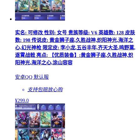
实名: 可修改 性别: 女号 贵族等级: V6 英雄数: 128 皮肤
数: 198 传说皮: 黄金狮子座,久胜战神,炽阳神光,海洋之
心,幻光神枪 限定皮: 李小龙,五谷丰年,齐天大圣,鸣野蒿,
逐霄战戟 亮点: 【优质装备】:黄金狮子座,久胜战神,炽
阳神光,海洋之心,涂山容容
安卓QQ 默认服
支持包赔
放心购
¥
299
.0