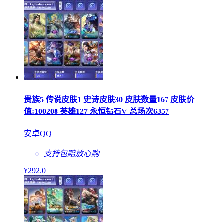
贵族5 传说皮肤1 史诗皮肤30 皮肤数量167 皮肤价
值:100208 英雄127 永恒钻石V 总场次6357
安卓QQ
支持包赔
放心购
¥
292
.0