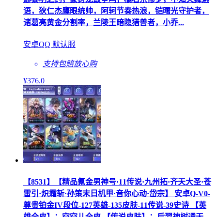
语，狄仁杰鹰眼统帅，阿轲节奏热浪，铠曙光守护者，
诸葛亮黄金分割率，兰陵王暗隐猎兽者，小乔...
安卓QQ 默认服
支持包赔
放心购
¥
376
.0
【8531】【精品氪金男神号·11传说·九州拓·齐天大圣·苍
雷引·炽霜斩·孙策末日机甲·音你心动·岱宗】 安卓Q-V0-
尊贵铂金IV段位-127英雄-135皮肤-11传说-39史诗 【英
雄全皮】：空空儿全皮 【传说皮肤】：后羿神树通天，