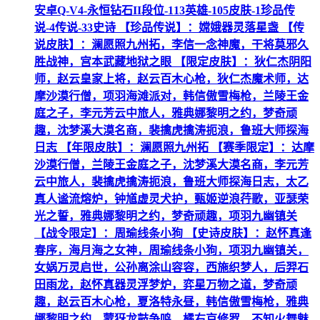
安卓Q-V4-永恒钻石II段位-113英雄-105皮肤-1珍品传
说-4传说-33史诗 【珍品传说】：嫦娥器灵落星盏 【传
说皮肤】：澜愿照九州拓，李信一念神魔，干将莫邪久
胜战神，宫本武藏地狱之眼 【限定皮肤】：狄仁杰阴阳
师，赵云皇家上将，赵云百木心枪，狄仁杰魔术师，达
摩沙漠行僧，项羽海滩派对，韩信傲雪梅枪，兰陵王金
庭之子，李元芳云中旅人，雅典娜黎明之约，梦奇顽
趣，沈梦溪大漠名商，裴擒虎擒涛扼浪，鲁班大师探海
日志 【年限皮肤】：澜愿照九州拓 【赛季限定】：达摩
沙漠行僧，兰陵王金庭之子，沈梦溪大漠名商，李元芳
云中旅人，裴擒虎擒涛扼浪，鲁班大师探海日志，太乙
真人谧流熔炉，钟馗虚灵犬护，甄姬逆浪荇歌，亚瑟荣
光之誓，雅典娜黎明之约，梦奇顽趣，项羽九幽镇关
【战令限定】：周瑜线条小狗 【史诗皮肤】：赵怀真逢
春序，海月海之女神，周瑜线条小狗，项羽九幽镇关，
女娲万灵启世，公孙离涂山容容，西施织梦人，后羿石
田雨龙，赵怀真器灵浮梦炉，弈星万物之道，梦奇顽
趣，赵云百木心枪，夏洛特永昼，韩信傲雪梅枪，雅典
娜黎明之约，蒙犽龙鼓争鸣，橘右京修罗，不知火舞魅