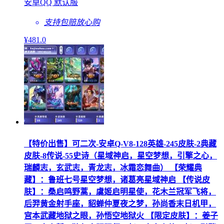
安卓QQ 默认服
支持包赔
放心购
¥
481
.0
【特价出售】可二次-安卓Q-V8-128英雄-245皮肤-2典藏
皮肤-8传说-55史诗（星域神启，星空梦想，引擎之心，
瑞麟志，玄武志，青龙志，冰霜恋舞曲） 【荣耀典
藏】：鲁班七号星空梦想，诸葛亮星域神启 【传说皮
肤】：桑启鸣野蒿，虞姬启明星使，花木兰冠军飞将，
后羿黄金射手座，貂蝉仲夏夜之梦，孙尚香末日机甲，
宫本武藏地狱之眼，孙悟空地狱火 【限定皮肤】：姜子