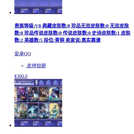
贵族等级:V0 典藏皮肤数:0 珍品无双皮肤数:0 无双皮肤
数:0 珍品传说皮肤数:0 传说皮肤数:0 史诗皮肤数:1 皮肤
数:2 英雄数:5 段位:青铜 卖家说:真实靠谱
安卓QQ
支持包赔
¥
300
.0