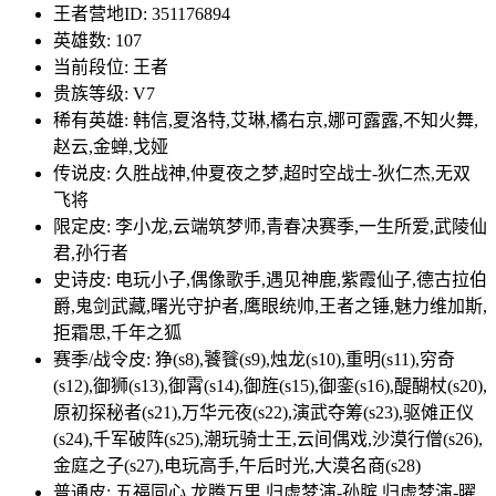
王者营地ID: 351176894
英雄数: 107
当前段位: 王者
贵族等级: V7
稀有英雄: 韩信,夏洛特,艾琳,橘右京,娜可露露,不知火舞,
赵云,金蝉,戈娅
传说皮: 久胜战神,仲夏夜之梦,超时空战士-狄仁杰,无双
飞将
限定皮: 李小龙,云端筑梦师,青春决赛季,一生所爱,武陵仙
君,孙行者
史诗皮: 电玩小子,偶像歌手,遇见神鹿,紫霞仙子,德古拉伯
爵,鬼剑武藏,曙光守护者,鹰眼统帅,王者之锤,魅力维加斯,
拒霜思,千年之狐
赛季/战令皮: 狰(s8),饕餮(s9),烛龙(s10),重明(s11),穷奇
(s12),御狮(s13),御霄(s14),御旌(s15),御銮(s16),醍醐杖(s20),
原初探秘者(s21),万华元夜(s22),演武夺筹(s23),驱傩正仪
(s24),千军破阵(s25),潮玩骑士王,云间偶戏,沙漠行僧(s26),
金庭之子(s27),电玩高手,午后时光,大漠名商(s28)
普通皮: 五福同心,龙腾万里,归虚梦演-孙膑,归虚梦演-曜,