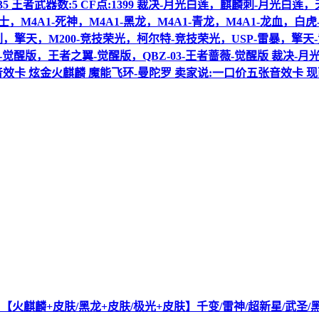
数:35 王者武器数:5 CF点:1399 裁决-月光白莲，麒麟刺-月光
M4A1-死神，M4A1-黑龙，M4A1-青龙，M4A1-龙血，白虎-电玩
麒麟刺，擎天，M200-竞技荣光，柯尔特-竞技荣光，USP-雷暴，擎天-
觉醒版，王者之翼-觉醒版，QBZ-03-王者蔷薇-觉醒版 裁决-
火麒麟音效卡 炫金火麒麟 魔能飞环-曼陀罗 卖家说:一口价五张音效卡
】【火麒麟+皮肤/黑龙+皮肤/极光+皮肤】千变/雷神/超新星/武圣/黑鲨