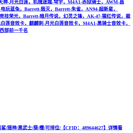
白莲，天神-月光白莲，机械迷城-穹宇，M4A1-赤狱骑士，AWM-昌
蓝兔，Barrett-毁灭，Barrett-朱雀，AN94-超新星，
竞技荣光，Barrett-暗月传说，幻灵之锋，AK-47-猩红传说，裁
月光白莲音效卡，麒麟刺-月光白莲音效卡，M4A1-黑骑士音效卡，
 现西部前一千名
/猎神/黑武士/葵/樱/可排位/【CFID：489644627】详情看