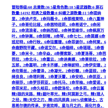
冒险等级:60 总黄数:36 5星角色数:18 5星武器数:6 原石
数量:14192 相遇之缘数量:8 纠缠之源数量:11 5命提纳
里，2命迪卢克，1命玛薇卡，1命那维莱特，1命八重神
子，0命哥伦比娅，0命茜特菈莉，0命希诺宁，0命闲
云，0命流浪者，0命纳西妲，0命神里绫华，0命枫原万
叶，0命钟离，0命刻晴，0命琴，0命七七，0命莫娜 6命
班尼特，6命行秋，6命珐露珊，6命菲谢尔，6命柯莱，6
命鹿野院平藏，6命诺艾尔，6命烟绯，6命瑶瑶，5命香
菱，5命米卡，5命辛焱，4命赛索斯，3命夏洛蒂，3命芭
芭拉，3命北斗，3命重云，3命迪奥娜，3命莱依拉，3命
五郎，2命嘉明，2命卡齐娜，2命琳妮特，2命伊安珊，2
命坎蒂丝，2命雷泽，2命凝光，2命砂糖，1命蓝砚，1命
绮良良，1命塔利雅，1命夏沃蕾，1命安柏，1命凯亚，1
命丽莎，1命罗莎莉亚，1命托马，1命早柚，0命爱诺，0
命菲米尼，0命久岐忍，0命欧洛伦，0命多莉，0命云堇
精3狼的末路，精1裁叶萃光，精1阿莫斯之弓，精1猎人
之径，精1天空之刃，精1四风原典 100%侦察骑士，古
恩希尔德的传承，岁夜欢哗，星与月之约，雨化竹身，