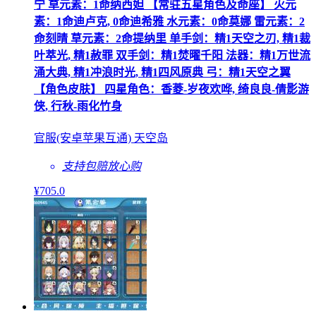
宁 草元素：1命纳西妲 【常驻五星角色及命座】 火元
素：1命迪卢克, 0命迪希雅 水元素：0命莫娜 雷元素：2
命刻晴 草元素：2命提纳里 单手剑：精1天空之刃, 精1裁
叶萃光, 精1赦罪 双手剑：精1焚曜千阳 法器：精1万世流
涌大典, 精1冲浪时光, 精1四风原典 弓：精1天空之翼
【角色皮肤】 四星角色：香菱-岁夜欢哗, 绮良良-倩影游
侠, 行秋-雨化竹身
官服(安卓苹果互通) 天空岛
支持包赔
放心购
¥
705
.0