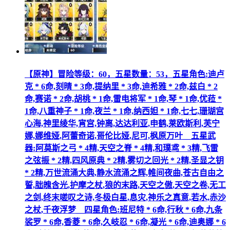
【原神】冒险等级：60，五星数量：53，五星角色:迪卢
克 * 6命,刻晴 * 3命,提纳里 * 3命,迪希雅 * 2命,兹白 * 2
命,赛诺 * 2命,胡桃 * 1命,雷电将军 * 1命,琴 * 1命,优菈 *
1命,八重神子 * 1命,夜兰 * 1命,纳西妲 * 1命,七七,珊瑚宫
心海,神里绫华,宵宫,钟离,达达利亚,申鹤,莱欧斯利,芙宁
娜,娜维娅,阿蕾奇诺,哥伦比娅,尼可,枫原万叶__五星武
器:阿莫斯之弓 * 4精,天空之脊 * 4精,和璞鸢 * 3精,飞雷
之弦振 * 2精,四风原典 * 2精,雾切之回光 * 2精,圣显之钥
* 2精,万世流涌大典,静水流涌之辉,帷间夜曲,苍古自由之
誓,朏魄含光,护摩之杖,狼的末路,天空之傲,天空之卷,无工
之剑,终末嗟叹之诗,冬极白星,息灾,神乐之真意,若水,赤沙
之杖,千夜浮梦__四星角色:班尼特 * 6命,行秋 * 6命,九条
裟罗 * 6命,香菱 * 6命,久岐忍 * 6命,凝光 * 6命,迪奥娜 * 6