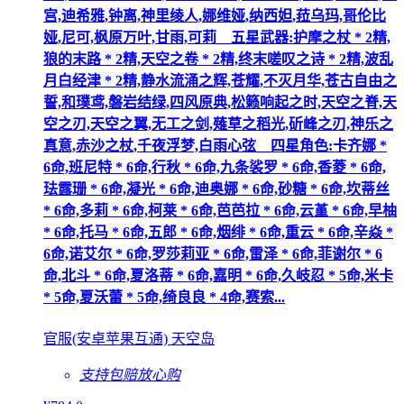
宫,迪希雅,钟离,神里绫人,娜维娅,纳西妲,菈乌玛,哥伦比
娅,尼可,枫原万叶,甘雨,可莉__五星武器:护摩之杖 * 2精,
狼的末路 * 2精,天空之卷 * 2精,终末嗟叹之诗 * 2精,波乱
月白经津 * 2精,静水流涌之辉,苍耀,不灭月华,苍古自由之
誓,和璞鸢,磐岩结绿,四风原典,松籁响起之时,天空之脊,天
空之刃,天空之翼,无工之剑,薙草之稻光,斫峰之刃,神乐之
真意,赤沙之杖,千夜浮梦,白雨心弦__四星角色:卡齐娜 *
6命,班尼特 * 6命,行秋 * 6命,九条裟罗 * 6命,香菱 * 6命,
珐露珊 * 6命,凝光 * 6命,迪奥娜 * 6命,砂糖 * 6命,坎蒂丝
* 6命,多莉 * 6命,柯莱 * 6命,芭芭拉 * 6命,云堇 * 6命,早柚
* 6命,托马 * 6命,五郎 * 6命,烟绯 * 6命,重云 * 6命,辛焱 *
6命,诺艾尔 * 6命,罗莎莉亚 * 6命,雷泽 * 6命,菲谢尔 * 6
命,北斗 * 6命,夏洛蒂 * 6命,嘉明 * 6命,久岐忍 * 5命,米卡
* 5命,夏沃蕾 * 5命,绮良良 * 4命,赛索...
官服(安卓苹果互通) 天空岛
支持包赔
放心购