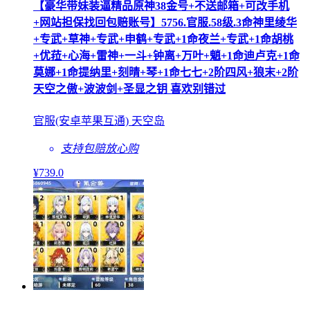
【豪华带妹装逼精品原神38金号+不送邮箱+可改手机
+网站担保找回包赔账号】5756.官服.58级.3命神里绫华
+专武+草神+专武+申鹤+专武+1命夜兰+专武+1命胡桃
+优菈+心海+雷神+一斗+钟离+万叶+魈+1命迪卢克+1命
莫娜+1命提纳里+刻晴+琴+1命七七+2阶四风+狼末+2阶
天空之傲+波波剑+圣显之钥 喜欢别错过
官服(安卓苹果互通) 天空岛
支持包赔
放心购
¥
739
.0