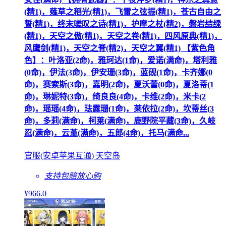
(精1)，薙草之稻光(精1)，飞雷之弦振(精1)，苍古自由之
誓(精1)，终末嗟叹之诗(精1)，护摩之杖(精2)，磐岩结绿
(精1)，天空之傲(精1)，天空之卷(精1)，四风原典(精1)，
风鹰剑(精1)，天空之脊(精2)，天空之翼(精1) 【紫色角
色】：叶洛亚(2命)，雅珂达(1命)，爱诺(满命)，塔利雅
(0命)，伊法(3命)，伊安珊(3命)，蓝砚(1命)，卡齐娜(0
命)，赛索斯(3命)，嘉明(2命)，夏沃蕾(0命)，夏洛蒂(1
命)，琳妮特(3命)，绮良良(4命)，卡维(2命)，米卡(2
命)，瑶瑶(4命)，珐露珊(1命)，莱依拉(2命)，坎蒂丝(3
命)，多莉(满命)，柯莱(满命)，鹿野院平藏(3命)，久岐
忍(满命)，云堇(满命)，五郎(4命)，托马(满命...
官服(安卓苹果互通) 天空岛
支持包赔
放心购
¥
966
.0