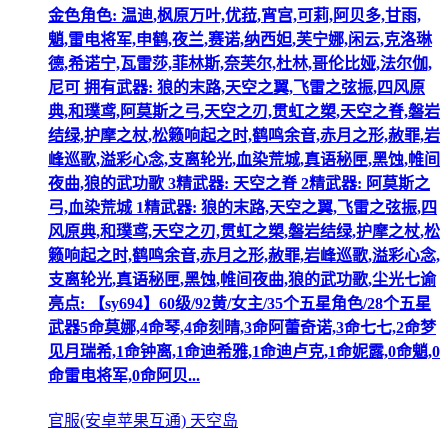
金色角色: 温迪,枫原万叶,优菈,宵宫,可莉,阿贝多,甘雨,
魈,雷电将军,申鹤,夜兰,赛诺,纳西妲,芙宁娜,闲云,克洛琳
德,希诺宁,瓦雷莎,菲林斯,奈芙尔,杜林,哥伦比娅,法尔伽,
尼可 拥有武器: 狼的末路,天空之翼,飞雷之弦振,四风原
典,和璞鸢,阿莫斯之弓,天空之刃,贯虹之槊,天空之脊,磐岩
结绿,护摩之杖,松籁响起之时,鹤鸣余音,赤月之形,赦罪,岩
峰巡歌,溢彩心念,支离轮光,血染荒城,真语秘匣,黑蚀,帷间
夜曲,狼的武功歌 3精武器: 天空之脊 2精武器: 阿莫斯之
弓,血染荒城 1精武器: 狼的末路,天空之翼,飞雷之弦振,四
风原典,和璞鸢,天空之刃,贯虹之槊,磐岩结绿,护摩之杖,松
籁响起之时,鹤鸣余音,赤月之形,赦罪,岩峰巡歌,溢彩心念,
支离轮光,真语秘匣,黑蚀,帷间夜曲,狼的武功歌,尘光七谕
亮点: 【sy694】60级/92黄/女主/35个五星角色/28个五星
武器5命莫娜,4命琴,4命刻晴,3命阿蕾奇诺,3命七七,2命梦
见月瑞希,1命钟离,1命迪希雅,1命迪卢克,1命妮露,0命魈,0
命雷电将军,0命阿贝...
官服(安卓苹果互通) 天空岛