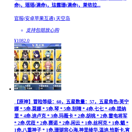
命)，瑶瑶(满命)，珐露珊(满命)，莱依拉...
官服(安卓苹果互通) 天空岛
支持包赔
放心购
¥
1082
.0
【原神】冒险等级：60，五星数量：57，五星角色:芙宁
娜 * 5命,莫娜 * 5命,琴 * 5命,刻晴 * 4命,七七 * 4命,提纳
里 * 4命,迪卢克 * 3命,玛薇卡 * 2命,胡桃 * 2命,雷电将军
* 2命,优菈 * 2命,赛诺 * 2命,闲云 * 1命,丝柯克 * 1命,魈 *
1命,八重神子 * 1命,珊瑚宫心海,神里绫华,温迪,恰斯卡,宵