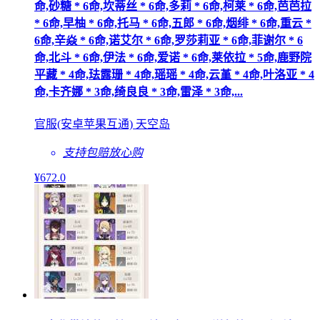
命,砂糖 * 6命,坎蒂丝 * 6命,多莉 * 6命,柯莱 * 6命,芭芭拉
* 6命,早柚 * 6命,托马 * 6命,五郎 * 6命,烟绯 * 6命,重云 *
6命,辛焱 * 6命,诺艾尔 * 6命,罗莎莉亚 * 6命,菲谢尔 * 6
命,北斗 * 6命,伊法 * 6命,爱诺 * 6命,莱依拉 * 5命,鹿野院
平藏 * 4命,珐露珊 * 4命,瑶瑶 * 4命,云堇 * 4命,叶洛亚 * 4
命,卡齐娜 * 3命,绮良良 * 3命,雷泽 * 3命,...
官服(安卓苹果互通) 天空岛
支持包赔
放心购
¥
672
.0