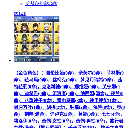
支持包赔
放心购
¥
914
.0
【金色角色】：哥伦比娅(0命)，奈芙尔(0命)，菲林斯(0
命)，菈乌玛(0命)，丝柯克(0命)，梦见月瑞希(0命)，茜
特菈莉(0命)，克洛琳德(0命)，娜维娅(0命)，芙宁娜(0
命)，迪希雅(0命)，流浪者(0命)，纳西妲(满命)，夜兰(0
命)，八重神子(0命)，雷电将军(3命)，神里绫华(1命)，
枫原万叶(1命)，胡桃(2命)，钟离(2命)，温迪(0命)，琴(0
命)，刻晴(满命)，迪卢克(2命)，莫娜(3命)，七七(4命)，
埃洛伊(0命)，奇偶·女性(0命)，奇偶·男性(0命)，旅行者·
女性(满命) 【拥有武器】：千夜浮梦(精1)，神乐之真意