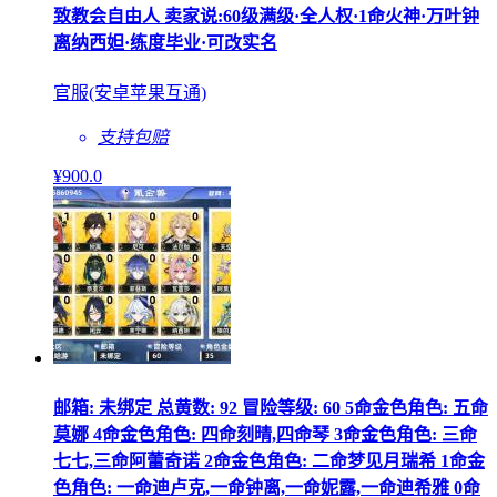
致教会自由人 卖家说:60级满级·全人权·1命火神·万叶钟
离纳西妲·练度毕业·可改实名
官服(安卓苹果互通)
支持包赔
¥
900
.0
邮箱: 未绑定 总黄数: 92 冒险等级: 60 5命金色角色: 五命
莫娜 4命金色角色: 四命刻晴,四命琴 3命金色角色: 三命
七七,三命阿蕾奇诺 2命金色角色: 二命梦见月瑞希 1命金
色角色: 一命迪卢克,一命钟离,一命妮露,一命迪希雅 0命