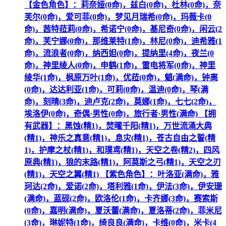
【金色角色】：莉奈娅(0命)，兹白(0命)，杜林(0命)，奈
芙尔(0命)，爱可菲(0命)，梦见月瑞希(0命)，玛薇卡(0
命)，茜特菈莉(0命)，希诺宁(0命)，基尼奇(0命)，闲云(2
命)，芙宁娜(0命)，那维莱特(1命)，林尼(0命)，迪希雅(1
命)，流浪者(0命)，纳西妲(0命)，提纳里(4命)，夜兰(0
命)，神里绫人(0命)，申鹤(1命)，雷电将军(0命)，神里
绫华(1命)，枫原万叶(1命)，优菈(0命)，魈(满命)，钟离
(0命)，达达利亚(1命)，可莉(0命)，温迪(0命)，琴(满
命)，刻晴(3命)，迪卢克(2命)，莫娜(1命)，七七(2命)，
埃洛伊(0命)，奇偶·男性(0命)，旅行者·男性(满命) 【拥
有武器】：黑蚀(精1)，焚曜千阳(精1)，万世流涌大典
(精1)，神乐之真意(精1)，息灾(精1)，苍古自由之誓(精
1)，护摩之杖(精1)，和璞鸢(精1)，天空之卷(精2)，四风
原典(精1)，狼的末路(精1)，阿莫斯之弓(精1)，天空之刃
(精1)，天空之翼(精1) 【紫色角色】：叶洛亚(满命)，雅
珂达(2命)，爱诺(2命)，塔利雅(1命)，伊法(3命)，伊安珊
(满命)，蓝砚(2命)，欧洛伦(1命)，卡齐娜(3命)，赛索斯
(0命)，嘉明(满命)，夏沃蕾(满命)，夏洛蒂(2命)，菲米尼
(3命)，琳妮特(1命)，绮良良(满命)，卡维(0命)，米卡(4