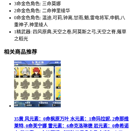
3命金色角色: 三命莫娜
2命金色角色: 二命神里绫华
0命金色角色: 温迪,可莉,钟离,甘雨,魈,雷电将军,申鹤,八
重神子,神里绫人
1精武器: 四风原典,天空之卷,阿莫斯之弓,天空之脊,薙草
之稻光
相关商品推荐
35黄 风元素：0命枫原万叶 水元素：1命玛拉妮, 2命那维
莱特, 0命芙宁娜 雷元素：6命克洛琳德 岩元素：0命希诺