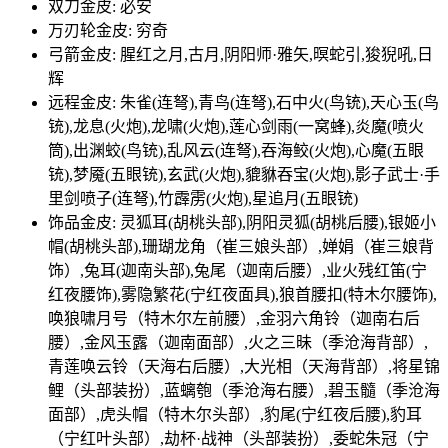
双刀金皮: 必安
万刃轮金皮: 穷奇
弓箭金皮: 腥红之月,古月,阴阳师·雅矢,暝蛇引,狻猊吼,日
辉
远程金皮: 朱雀(连弩),青鸟(连弩),石中火(鸟铳),天心玉(鸟
铳),龙息(火炮),龙啸(火炮),莲心剑雨(一窝蜂),炎魔(喷火
筒),出渊蛟(鸟铳),乱风云(连弩),吞海鲛(火炮),心魔(五眼
铳),梦魇(五眼铳),玄武(火炮),貔貅吞宝(火炮),影子武士·手
里剑喷子(连弩),竹霹雳(火炮),星追月(五眼铳)
饰品金皮: 灵狐耳(胡桃头部),阴阳灵狐(胡桃后腰),银姬小
帽(胡桃头部),珊瑚龙角（崔三娘头部）,婵娟（崔三娘背
饰）,兔耳(迦南头部),兔尾（迦南后腰）,业火残红笛(宁
红夜腰饰),雾隐繁花(宁红夜面具),狼首腰扣(特木尔腰饰),
唤狼啸月号（特木尔左前腰）,金羽六角铃（迦南右后
腰）,金风玉露（迦南面部）,火之三昧（季沧海背部）,
青莲唤云铃（天海右后腰）,大光相（天海背部）,将星锦
鲤（头部装扮）,蓝螭匏（季沧海右腰）,碧玉髓（季沧海
面部）,虎头帽（特木尔头部）,豹尾(宁红夜后腰),豹耳
（宁红叶头部）,劫杯·战神（头部装扮）,委蛇朱冠（宁