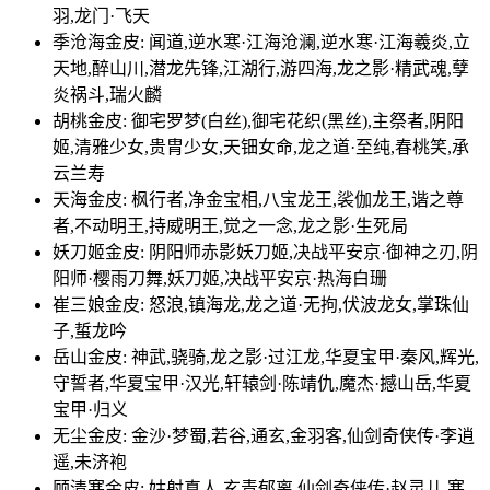
羽,龙门·飞天
季沧海金皮: 闻道,逆水寒·江海沧澜,逆水寒·江海羲炎,立
天地,醉山川,潜龙先锋,江湖行,游四海,龙之影·精武魂,孽
炎祸斗,瑞火麟
胡桃金皮: 御宅罗梦(白丝),御宅花织(黑丝),主祭者,阴阳
姬,清雅少女,贵胄少女,天钿女命,龙之道·至纯,春桃笑,承
云兰寿
天海金皮: 枫行者,净金宝相,八宝龙王,裟伽龙王,谐之尊
者,不动明王,持威明王,觉之一念,龙之影·生死局
妖刀姬金皮: 阴阳师赤影妖刀姬,决战平安京·御神之刃,阴
阳师·樱雨刀舞,妖刀姬,决战平安京·热海白珊
崔三娘金皮: 怒浪,镇海龙,龙之道·无拘,伏波龙女,掌珠仙
子,蜇龙吟
岳山金皮: 神武,骁骑,龙之影·过江龙,华夏宝甲·秦风,辉光,
守誓者,华夏宝甲·汉光,轩辕剑·陈靖仇,魔杰·撼山岳,华夏
宝甲·归义
无尘金皮: 金沙·梦蜀,若谷,通玄,金羽客,仙剑奇侠传·李逍
遥,未济袍
顾清寒金皮: 姑射真人,玄青郁离,仙剑奇侠传·赵灵儿,寒