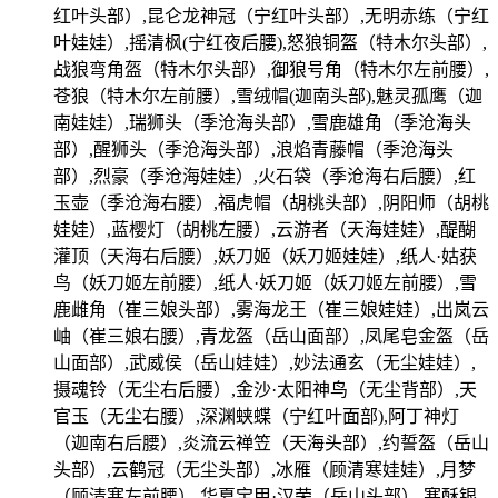
红叶头部）,昆仑龙神冠（宁红叶头部）,无明赤练（宁红
叶娃娃）,摇清枫(宁红夜后腰),怒狼铜盔（特木尔头部）,
战狼弯角盔（特木尔头部）,御狼号角（特木尔左前腰）,
苍狼（特木尔左前腰）,雪绒帽(迦南头部),魅灵孤鹰（迦
南娃娃）,瑞狮头（季沧海头部）,雪鹿雄角（季沧海头
部）,醒狮头（季沧海头部）,浪焰青藤帽（季沧海头
部）,烈豪（季沧海娃娃）,火石袋（季沧海右后腰）,红
玉壶（季沧海右腰）,福虎帽（胡桃头部）,阴阳师（胡桃
娃娃）,蓝樱灯（胡桃左腰）,云游者（天海娃娃）,醍醐
灌顶（天海右后腰）,妖刀姬（妖刀姬娃娃）,纸人·姑获
鸟（妖刀姬左前腰）,纸人·妖刀姬（妖刀姬左前腰）,雪
鹿雌角（崔三娘头部）,雾海龙王（崔三娘娃娃）,出岚云
岫（崔三娘右腰）,青龙盔（岳山面部）,凤尾皂金盔（岳
山面部）,武威侯（岳山娃娃）,妙法通玄（无尘娃娃）,
摄魂铃（无尘右后腰）,金沙·太阳神鸟（无尘背部）,天
官玉（无尘右腰）,深渊蛱蝶（宁红叶面部),阿丁神灯
（迦南右后腰）,炎流云禅笠（天海头部）,约誓盔（岳山
头部）,云鹤冠（无尘头部）,冰雁（顾清寒娃娃）,月梦
（顾清寒左前腰）,华夏宝甲·汉荣（岳山头部）,寒酥银