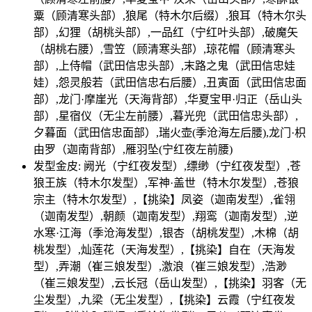
粟（顾清寒头部）,狼尾（特木尔后缀）,狼耳（特木尔头
部）,幻狸（胡桃头部）,一品红（宁红叶头部）,破魔矢
（胡桃右腰）,雪笠（顾清寒头部）,琼花帽（顾清寒头
部）,上侍帽（武田信忠头部）,末路之鬼（武田信忠娃
娃）,怨灵般若（武田信忠右后腰）,丑寅面（武田信忠面
部）,龙门·摩崖光（天海背部）,华夏宝甲·归正（岳山头
部）,星宿仪（无尘左前腰）,暮光兜（武田信忠头部）,
夕暮面（武田信忠面部）,瑞火壶(季沧海左后腰),龙门·枳
由罗（迦南背部）,雁羽坠(宁红夜左前腰)
发型金皮: 阙光（宁红夜发型）,缥缈（宁红夜发型）,苍
狼王族（特木尔发型）,军神·盖世（特木尔发型）,苍狼
宗主（特木尔发型）,【挑染】凤姿（迦南发型）,雀翎
（迦南发型）,朝颜（迦南发型）,翔鸾（迦南发型）,逆
水寒·江海（季沧海发型）,银杏（胡桃发型）,木棉（胡
桃发型）,灿莲花（天海发型）,【挑染】自在（天海发
型）,弄潮（崔三娘发型）,激浪（崔三娘发型）,浩渺
（崔三娘发型）,云长冠（岳山发型）,【挑染】羽客（无
尘发型）,九梁（无尘发型）,【挑染】云霞（宁红夜发