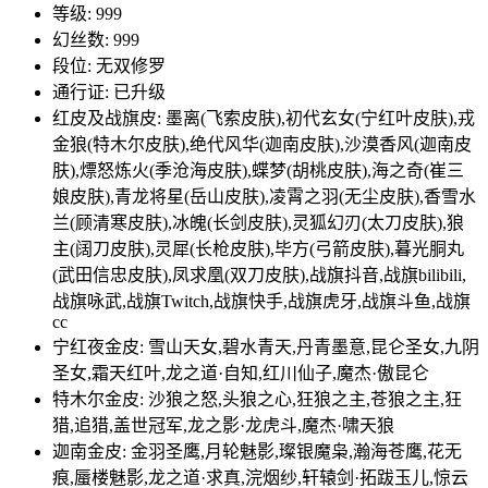
等级: 999
幻丝数: 999
段位: 无双修罗
通行证: 已升级
红皮及战旗皮: 墨离(飞索皮肤),初代玄女(宁红叶皮肤),戎
金狼(特木尔皮肤),绝代风华(迦南皮肤),沙漠香风(迦南皮
肤),熛怒炼火(季沧海皮肤),蝶梦(胡桃皮肤),海之奇(崔三
娘皮肤),青龙将星(岳山皮肤),凌霄之羽(无尘皮肤),香雪水
兰(顾清寒皮肤),冰魄(长剑皮肤),灵狐幻刃(太刀皮肤),狼
主(阔刀皮肤),灵犀(长枪皮肤),毕方(弓箭皮肤),暮光胴丸
(武田信忠皮肤),凤求凰(双刀皮肤),战旗抖音,战旗bilibili,
战旗咏武,战旗Twitch,战旗快手,战旗虎牙,战旗斗鱼,战旗
cc
宁红夜金皮: 雪山天女,碧水青天,丹青墨意,昆仑圣女,九阴
圣女,霜天红叶,龙之道·自知,红川仙子,魔杰·傲昆仑
特木尔金皮: 沙狼之怒,头狼之心,狂狼之主,苍狼之主,狂
猎,追猎,盖世冠军,龙之影·龙虎斗,魔杰·啸天狼
迦南金皮: 金羽圣鹰,月轮魅影,璨银魔枭,瀚海苍鹰,花无
痕,蜃楼魅影,龙之道·求真,浣烟纱,轩辕剑·拓跋玉儿,惊云