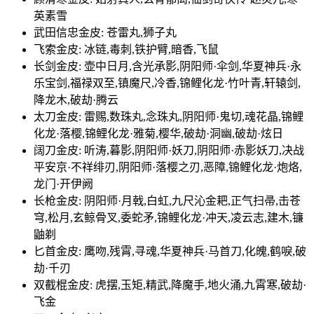
英素雪
武田信忠金皮: 苍雷丸,狮子丸
飞索金皮: 冰链,毒刺,铁护臂,暗香,飞鼠
长剑金皮: 壶中日月,含光承影,阴阳师·伞剑,华夏神兵·永
乐宝剑,福禄双至,镇魔尺,冷香,锦鲤化龙·竹叶青,轩辕剑,
降龙木,破劫·腾云
太刀金皮: 雷赐,数珠丸,念珠丸,阴阳师·鬼切,魂花晶,锦鲤
化龙·落樱,锦鲤化龙·雅菊,樱华,破劫·洞幽,破劫·炫日
阔刀金皮: 听涛,暮影,阴阳师·妖刀,阴阳师·赤影妖刀,决战
平安京·不祥绯刃,阴阳师·落樱之刃,恶障,锦鲤化龙·炮烙,
龙门·开伊阙
长枪金皮: 阴阳师·月戟,白虹,九尺沁金耙,正气扫帚,击苍
穹,松月,玄鲸骨叉,委蛇矛,锦鲤化龙·冲天,凌云志,建木,镰
鼬剃
匕首金皮: 鹰吻,残霄,寻魂,华夏神兵·马首刀,化魄,鹤唳,破
劫·千刃
双截棍金皮: 虎摆,玉矩,精武,降魔手,地火涌,九霄寒,破劫·
飞金