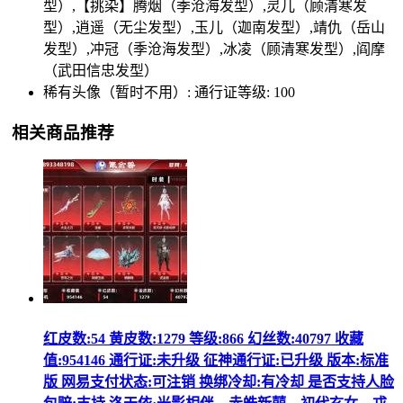
型）,【挑染】腾烟（季沧海发型）,灵儿（顾清寒发
型）,逍遥（无尘发型）,玉儿（迦南发型）,靖仇（岳山
发型）,冲冠（季沧海发型）,冰凌（顾清寒发型）,阎摩
（武田信忠发型）
稀有头像（暂时不用）: 通行证等级: 100
相关商品推荐
红皮数:54 黄皮数:1279 等级:866 幻丝数:40797 收藏
值:954146 通行证:未升级 征神通行证:已升级 版本:标准
版 网易支付状态:可注销 换绑冷却:有冷却 是否支持人脸