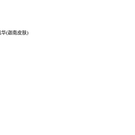
风华(迦南皮肤)