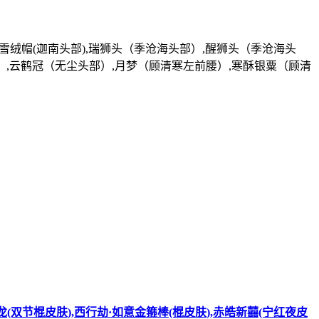
),雪绒帽(迦南头部),瑞狮头（季沧海头部）,醒狮头（季沧海头
）,云鹤冠（无尘头部）,月梦（顾清寒左前腰）,寒酥银粟（顾清
刀皮肤),狂龙(双节棍皮肤),西行劫·如意金箍棒(棍皮肤),赤皓新囍(宁红夜皮