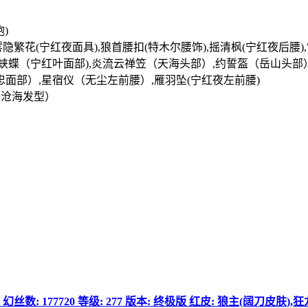
炮)
,雾隐繁花(宁红夜面具),狼首腰扣(特木尔腰饰),摇清枫(宁红夜后腰
蛱蝶（宁红叶面部),炎流云禅笠（天海头部）,约誓盔（岳山头部
面部）,星宿仪（无尘左前腰）,雁羽坠(宁红夜左前腰)
季沧海发型）
224 幻丝数: 177720 等级: 277 版本: 终极版 红皮: 狼主(阔