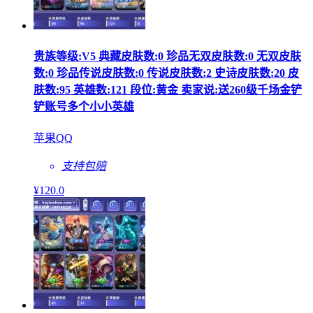
贵族等级:V5 典藏皮肤数:0 珍品无双皮肤数:0 无双皮肤
数:0 珍品传说皮肤数:0 传说皮肤数:2 史诗皮肤数:20 皮
肤数:95 英雄数:121 段位:黄金 卖家说:送260级千场金铲
铲账号多个小小英雄
苹果QQ
支持包赔
¥
120
.0