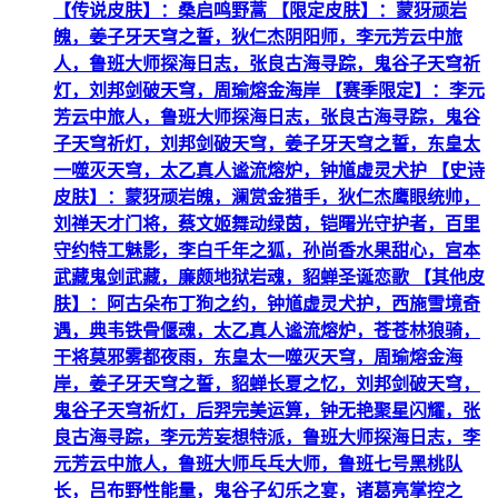
【传说皮肤】：桑启鸣野蒿 【限定皮肤】：蒙犽顽岩
魄，姜子牙天穹之誓，狄仁杰阴阳师，李元芳云中旅
人，鲁班大师探海日志，张良古海寻踪，鬼谷子天穹祈
灯，刘邦剑破天穹，周瑜熔金海岸 【赛季限定】：李元
芳云中旅人，鲁班大师探海日志，张良古海寻踪，鬼谷
子天穹祈灯，刘邦剑破天穹，姜子牙天穹之誓，东皇太
一噬灭天穹，太乙真人谧流熔炉，钟馗虚灵犬护 【史诗
皮肤】：蒙犽顽岩魄，澜赏金猎手，狄仁杰鹰眼统帅，
刘禅天才门将，蔡文姬舞动绿茵，铠曙光守护者，百里
守约特工魅影，李白千年之狐，孙尚香水果甜心，宫本
武藏鬼剑武藏，廉颇地狱岩魂，貂蝉圣诞恋歌 【其他皮
肤】：阿古朵布丁狗之约，钟馗虚灵犬护，西施雪境奇
遇，典韦铁骨偃魂，太乙真人谧流熔炉，苍苍林狼骑，
干将莫邪雾都夜雨，东皇太一噬灭天穹，周瑜熔金海
岸，姜子牙天穹之誓，貂蝉长夏之忆，刘邦剑破天穹，
鬼谷子天穹祈灯，后羿完美运算，钟无艳聚星闪耀，张
良古海寻踪，李元芳妄想特派，鲁班大师探海日志，李
元芳云中旅人，鲁班大师乓乓大师，鲁班七号黑桃队
长，吕布野性能量，鬼谷子幻乐之宴，诸葛亮掌控之