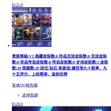
¥
121
.0
贵族等级:V2 典藏皮肤数:0 珍品无双皮肤数:0 无双皮肤
数:0 珍品传说皮肤数:0 传说皮肤数:0 史诗皮肤数:5 皮肤
数:19 英雄数:29 段位:钻石 卖家说:澜百场九十胜率，九
十五评分，上标简单，金标在榜
安卓QQ抢先服
支持包赔
¥
128
.0