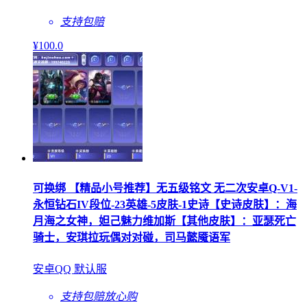
支持包赔
¥
100
.0
可换绑 【精品小号推荐】无五级铭文 无二次安卓Q-V1-
永恒钻石IV段位-23英雄-5皮肤-1史诗【史诗皮肤】：海
月海之女神，妲己魅力维加斯【其他皮肤】：亚瑟死亡
骑士，安琪拉玩偶对对碰，司马懿魇语军
安卓QQ 默认服
支持包赔
放心购