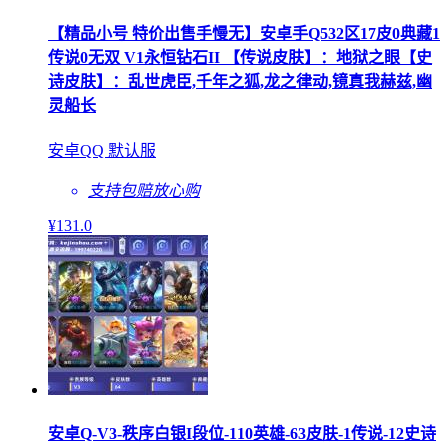
【精品小号 特价出售手慢无】安卓手Q532区17皮0典藏1
传说0无双 V1永恒钻石II 【传说皮肤】：地狱之眼【史
诗皮肤】：乱世虎臣,千年之狐,龙之律动,镜真我赫兹,幽
灵船长
安卓QQ 默认服
支持包赔
放心购
¥
131
.0
安卓Q-V3-秩序白银I段位-110英雄-63皮肤-1传说-12史诗