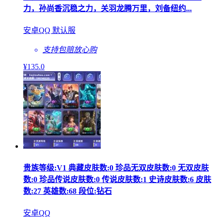
力，孙尚香沉稳之力，关羽龙腾万里，刘备纽约...
安卓QQ 默认服
支持包赔
放心购
¥
135
.0
贵族等级:V1 典藏皮肤数:0 珍品无双皮肤数:0 无双皮肤
数:0 珍品传说皮肤数:0 传说皮肤数:1 史诗皮肤数:6 皮肤
数:27 英雄数:68 段位:钻石
安卓QQ