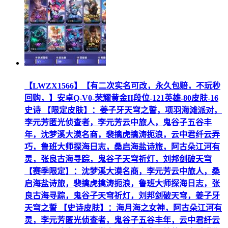
【LWZX1566】【有二次实名可改，永久包赔，不玩秒
回购，】安卓Q-V0-荣耀黄金II段位-121英雄-80皮肤-16
史诗 【限定皮肤】：姜子牙天穹之誓，项羽海滩派对，
李元芳匿光侦查者，李元芳云中旅人，鬼谷子五谷丰
年，沈梦溪大漠名商，裴擒虎擒涛扼浪，云中君纤云弄
巧，鲁班大师探海日志，桑启海盐诗旅，阿古朵江河有
灵，张良古海寻踪，鬼谷子天穹祈灯，刘邦剑破天穹
【赛季限定】：沈梦溪大漠名商，李元芳云中旅人，桑
启海盐诗旅，裴擒虎擒涛扼浪，鲁班大师探海日志，张
良古海寻踪，鬼谷子天穹祈灯，刘邦剑破天穹，姜子牙
天穹之誓 【史诗皮肤】：海月海之女神，阿古朵江河有
灵，李元芳匿光侦查者，鬼谷子五谷丰年，云中君纤云