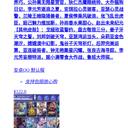
弄巧，公孙离无限星赏官，狄仁杰鹰眼统帅，大乔猫狗
日记，李元芳逐浪之夏，安琪拉心灵骇客，亚瑟心灵战
警，兰陵王暗隐猎兽者，夏侯惇乘风破浪，张飞乱世虎
臣，妲己魅力维加斯，孙尚香水果甜心，赵云未来纪元
【其他皮肤】：戈娅玫蓝誓约，盘古敬我三分，姜子牙
天穹之誓，刘邦剑破天穹，亚瑟鸿运当头，朵莉亚金色
潮汐，嫦娥漠中幻影，鬼谷子天穹祈灯，后羿完美运
算，亚连破局者，钟无艳聚星闪耀，张良古海寻踪，李
元芳妄想特派，姬小满零食大作战，鲁班大师探...
安卓QQ 默认服
支持包赔
放心购
¥
122
.0