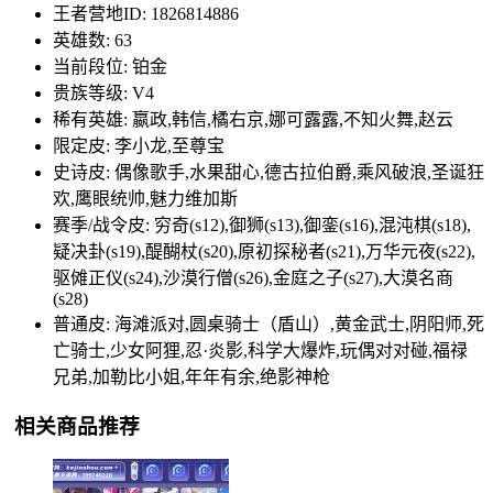
王者营地ID: 1826814886
英雄数: 63
当前段位: 铂金
贵族等级: V4
稀有英雄: 嬴政,韩信,橘右京,娜可露露,不知火舞,赵云
限定皮: 李小龙,至尊宝
史诗皮: 偶像歌手,水果甜心,德古拉伯爵,乘风破浪,圣诞狂
欢,鹰眼统帅,魅力维加斯
赛季/战令皮: 穷奇(s12),御狮(s13),御銮(s16),混沌棋(s18),
疑决卦(s19),醍醐杖(s20),原初探秘者(s21),万华元夜(s22),
驱傩正仪(s24),沙漠行僧(s26),金庭之子(s27),大漠名商
(s28)
普通皮: 海滩派对,圆桌骑士（盾山）,黄金武士,阴阳师,死
亡骑士,少女阿狸,忍·炎影,科学大爆炸,玩偶对对碰,福禄
兄弟,加勒比小姐,年年有余,绝影神枪
相关商品推荐