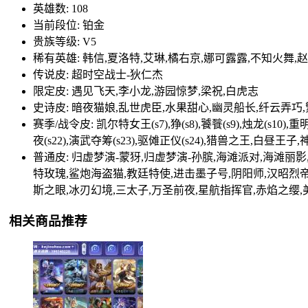
英雄数: 108
当前段位: 铂金
贵族等级: V5
稀有英雄: 韩信,夏洛特,艾琳,橘右京,娜可露露,不知火舞,赵
传说皮: 超时空战士-狄仁杰
限定皮: 遇见飞天,李小龙,游园惊梦,梁祝,白虎志
史诗皮: 暗夜猫娘,乱世虎臣,水果甜心,幽灵船长,纤云弄巧
赛季/战令皮: 凯尔特女王(s7),狰(s8),饕餮(s9),烛龙(s10),重明(
夜(s22),演武夺筹(s23),驱傩正仪(s24),猎兽之王,白昼王子
普通皮: 归虚梦演-蒙犽,归虚梦演-孙膑,海滩派对,海滩丽
特玫瑰,鲨炮海盗猫,教廷特使,进击墨子号,阴阳师,汉昭烈帝
斯之眼,冰刃幻境,三太子,万圣前夜,星航指挥官,赤焰之缨,
相关商品推荐