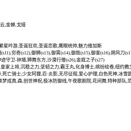
云,金蝉,戈娅
,繁星吟游,圣诞狂欢,圣诞恋歌,鹰眼统帅,魅力维加斯
s11),穷奇(s12),御狮(s13),御霄(s14),御旌(s15),御銮(s16),朔风刀
,神迹守卫-钟馗,狮舞东方,沙漠行僧(s26),金庭之子(s27)
影,皇家上将,沉稳之力,坚韧之力,霸王丸,化身博士,缤纷绘卷,纽约
,死亡骑士,少女阿狸,忍·炎影,无尽征程,爱心护理,白色死神,冰雪
美梦成真,森,创世神祝,极冰防御线,午夜歌剧院,花间舞,特种部队,