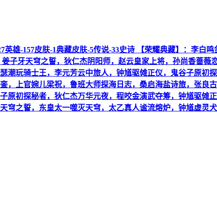
者段位-127英雄-157皮肤-1典藏皮肤-5传说-33史诗 【荣耀典
：姜子牙天穹之誓，狄仁杰阴阳师，赵云皇家上将，孙尚香蔷薇
瑟潮玩骑士王，李元芳云中旅人，钟馗驱傩正仪，鬼谷子原初探
銮，上官婉儿梁祝，鲁班大师探海日志，桑启海盐诗旅，张良古
子原初探秘者，狄仁杰万华元夜，程咬金演武夺筹，钟馗驱傩正
天穹之誓，东皇太一噬灭天穹，太乙真人谧流熔炉，钟馗虚灵犬