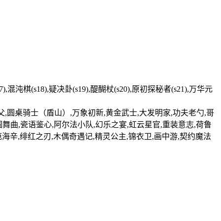
(s17),混沌棋(s18),疑决卦(s19),醍醐杖(s20),原初探秘者(s21),万华元
教父,圆桌骑士（盾山）,万象初新,黄金武士,大发明家,功夫老勺,哥
圆舞曲,瓷语鉴心,阿尔法小队,幻乐之宴,虹云星官,重装意志,荷鲁
范海辛,绯红之刃,木偶奇遇记,精灵公主,锦衣卫,画中游,契约魔法