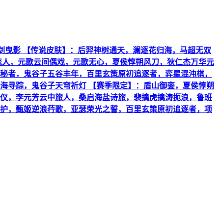
藏】：李白鸣剑曳影 【传说皮肤】：后羿神树通天，澜逐花归海，马超无双
恋人，元歌云间偶戏，元歌无心，夏侯惇朔风刀，狄仁杰万华元
秘者，鬼谷子五谷丰年，百里玄策原初追逐者，弈星混沌棋，
海寻踪，鬼谷子天穹祈灯 【赛季限定】：盾山御銮，夏侯惇朔
仪，李元芳云中旅人，桑启海盐诗旅，裴擒虎擒涛扼浪，鲁班
护，甄姬逆浪荇歌，亚瑟荣光之誓，百里玄策原初追逐者，项