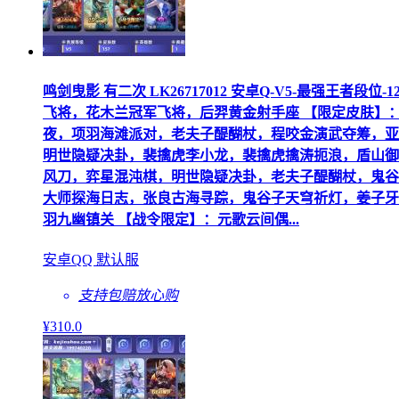
鸣剑曳影 有二次 LK26717012 安卓Q-V5-最强王
飞将，花木兰冠军飞将，后羿黄金射手座 【限定皮肤】
夜，项羽海滩派对，老夫子醍醐杖，程咬金演武夺筹，亚
明世隐疑决卦，裴擒虎李小龙，裴擒虎擒涛扼浪，盾山御
风刀，弈星混沌棋，明世隐疑决卦，老夫子醍醐杖，鬼谷
大师探海日志，张良古海寻踪，鬼谷子天穹祈灯，姜子牙
羽九幽镇关 【战令限定】：元歌云间偶...
安卓QQ 默认服
支持包赔
放心购
¥
310
.0