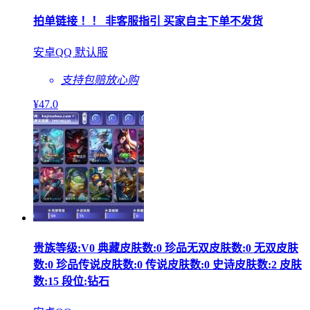
拍单链接 ！！ 非客服指引 买家自主下单不发货
安卓QQ 默认服
支持包赔
放心购
¥
47
.0
贵族等级:V0 典藏皮肤数:0 珍品无双皮肤数:0 无双皮肤
数:0 珍品传说皮肤数:0 传说皮肤数:0 史诗皮肤数:2 皮肤
数:15 段位:钻石