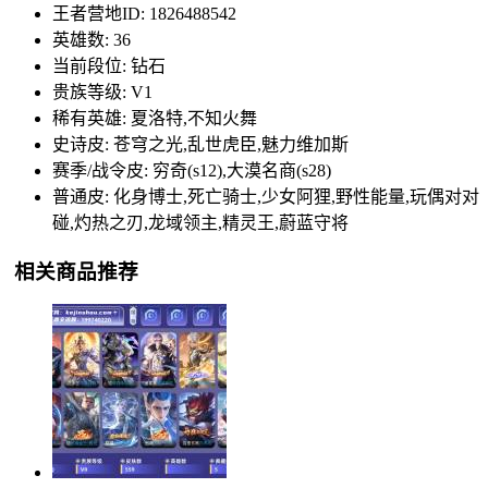
王者营地ID: 1826488542
英雄数: 36
当前段位: 钻石
贵族等级: V1
稀有英雄: 夏洛特,不知火舞
史诗皮: 苍穹之光,乱世虎臣,魅力维加斯
赛季/战令皮: 穷奇(s12),大漠名商(s28)
普通皮: 化身博士,死亡骑士,少女阿狸,野性能量,玩偶对对
碰,灼热之刃,龙域领主,精灵王,蔚蓝守将
相关商品推荐