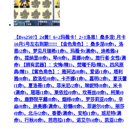
【Bys2507】24黄！6+2玛薇卡！2+1洛恩！桑多涅! 月卡
10月5号左右到期!!!!!! 【金色角色】：桑多涅(0命)，洛
恩(2命)，梦见月瑞希(1命)，玛薇卡(满命)，迪希雅(4
命)，提纳里(0命)，琴(0命)，莫娜(0命)，旅行者·女性(满
命) 【拥有武器】：灾悔(精1)，焚曜千阳(精2)，四风原
典(精1) 【紫色角色】：雅珂达(0命)，爱诺(1命)，塔利
雅(0命)，欧洛伦(0命)，卡齐娜(1命)，嘉明(2命)，夏沃蕾
(1命)，夏洛蒂(1命)，菲米尼(2命)，琳妮特(0命)，米卡
(满命)，瑶瑶(1命)，莱依拉(0命)，坎蒂丝(0命)，柯莱(0
命)，鹿野院平藏(0命)，烟绯(0命)，罗莎莉亚(0命)，辛
焱(0命)，迪奥娜(满命)，砂糖(0命)，菲谢尔(0命)，丽莎
(0命)，北斗(2命)，香菱(满命)，安柏(1命)，班尼特(满
命)，行秋(0命)，芭芭拉(1命)，诺艾尔(4命)，凯亚(2命)