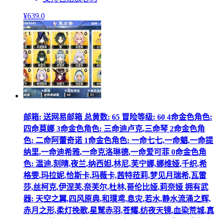
¥
639
.0
邮箱: 送网易邮箱 总黄数: 65 冒险等级: 60 4命金色角色:
四命莫娜 3命金色角色: 三命迪卢克,三命琴 2命金色角
色: 二命阿蕾奇诺 1命金色角色: 一命七七,一命魈,一命提
纳里,一命迪希雅,一命克洛琳德,一命爱可菲 0命金色角
色: 温迪,刻晴,夜兰,纳西妲,林尼,芙宁娜,娜维娅,千织,希
格雯,玛拉妮,恰斯卡,玛薇卡,茜特菈莉,梦见月瑞希,瓦雷
莎,丝柯克,伊涅芙,奈芙尔,杜林,哥伦比娅,莉奈娅 拥有武
器: 天空之翼,四风原典,和璞鸢,息灾,若水,静水流涌之辉,
赤月之形,柔灯挽歌,星鹫赤羽,苍耀,纺夜天镜,血染荒城,真