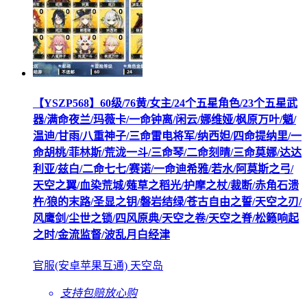
【YSZP568】60级/76黄/女主/24个五星角色/23个五星武
器/满命夜兰/玛薇卡/一命钟离/闲云/娜维娅/枫原万叶/魈/
温迪/甘雨/八重神子/三命雷电将军/纳西妲/四命提纳里/一
命胡桃/菲林斯/荒泷一斗/三命琴/二命刻晴/三命莫娜/达达
利亚/兹白/二命七七/赛诺/一命迪希雅/若水/阿莫斯之弓/
天空之翼/血染荒城/薙草之稻光/护摩之杖/裁断/赤角石溃
杵/狼的末路/圣显之钥/磐岩结绿/苍古自由之誓/天空之刃/
风鹰剑/尘世之锁/四风原典/天空之卷/天空之脊/松籁响起
之时/金流监督/波乱月白经津
官服(安卓苹果互通) 天空岛
支持包赔
放心购