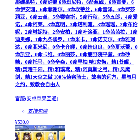
那维莱特，0命钟离 6命班尼特，6命蓝砚，6命香菱，6
命伊安珊，6命菲谢尔，6命坎蒂丝，6命雷泽，6命罗莎
莉亚，6命云堇，5命赛索斯，5命行秋，5命五郎，4命爱
诺，4命柯莱，3命嘉明，3命塔利雅，3命瑶瑶，2命布伦
妮，2命琳妮特，2命安柏，1命叶洛亚，1命芭芭拉，1命
迪奥娜，1命九条裟罗，1命米卡，1命诺艾尔，0命雅珂
达，0命菲米尼，0命卡齐娜，0命绮良良，0命夏沃蕾，0
命凯亚，0命卡维，0命丽莎，0命鹿野院平藏，0命砂
糖，0命托马，0命辛焱，0命早柚 精1灾悔，精1苍耀，
精1焚曜千阳，精1和璞鸢，精1阿莫斯之弓，精1风鹰
剑，精1天空之傲 100%侦察骑士，故事的远方，星与月
之约，致教会自由人
官服(安卓苹果互通)
支持包赔
¥
530
.0