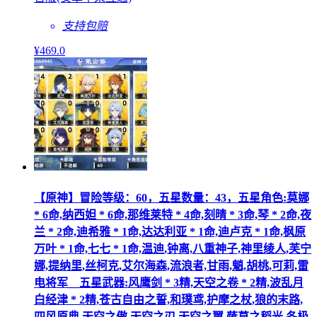
支持包赔
¥
469
.0
【原神】冒险等级：60，五星数量：43，五星角色:莫娜
* 6命,纳西妲 * 6命,那维莱特 * 4命,刻晴 * 3命,琴 * 2命,夜
兰 * 2命,迪希雅 * 1命,达达利亚 * 1命,迪卢克 * 1命,枫原
万叶 * 1命,七七 * 1命,温迪,钟离,八重神子,神里绫人,芙宁
娜,提纳里,丝柯克,艾尔海森,流浪者,甘雨,魈,胡桃,可莉,雷
电将军__五星武器:风鹰剑 * 3精,天空之卷 * 2精,波乱月
白经津 * 2精,苍古自由之誓,和璞鸢,护摩之杖,狼的末路,
四风原典,天空之傲,天空之刃,天空之翼,薙草之稻光,冬极