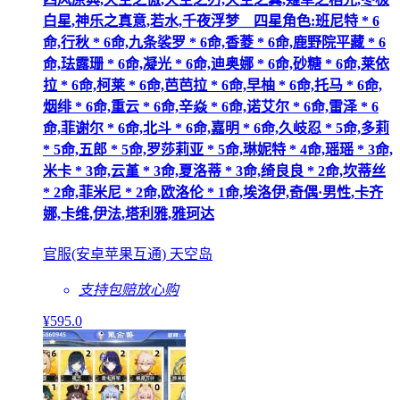
白星,神乐之真意,若水,千夜浮梦__四星角色:班尼特 * 6
命,行秋 * 6命,九条裟罗 * 6命,香菱 * 6命,鹿野院平藏 * 6
命,珐露珊 * 6命,凝光 * 6命,迪奥娜 * 6命,砂糖 * 6命,莱依
拉 * 6命,柯莱 * 6命,芭芭拉 * 6命,早柚 * 6命,托马 * 6命,
烟绯 * 6命,重云 * 6命,辛焱 * 6命,诺艾尔 * 6命,雷泽 * 6
命,菲谢尔 * 6命,北斗 * 6命,嘉明 * 6命,久岐忍 * 5命,多莉
* 5命,五郎 * 5命,罗莎莉亚 * 5命,琳妮特 * 4命,瑶瑶 * 3命,
米卡 * 3命,云堇 * 3命,夏洛蒂 * 3命,绮良良 * 2命,坎蒂丝
* 2命,菲米尼 * 2命,欧洛伦 * 1命,埃洛伊,奇偶·男性,卡齐
娜,卡维,伊法,塔利雅,雅珂达
官服(安卓苹果互通) 天空岛
支持包赔
放心购
¥
595
.0