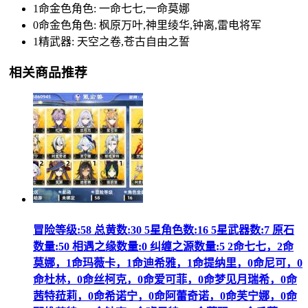
1命金色角色: 一命七七,一命莫娜
0命金色角色: 枫原万叶,神里绫华,钟离,雷电将军
1精武器: 天空之卷,苍古自由之誓
相关商品推荐
冒险等级:58 总黄数:30 5星角色数:16 5星武器数:7 原石
数量:50 相遇之缘数量:0 纠缠之源数量:5 2命七七，2命
莫娜，1命玛薇卡，1命迪希雅，1命提纳里，0命尼可，0
命杜林，0命丝柯克，0命爱可菲，0命梦见月瑞希，0命
茜特菈莉，0命希诺宁，0命阿蕾奇诺，0命芙宁娜，0命