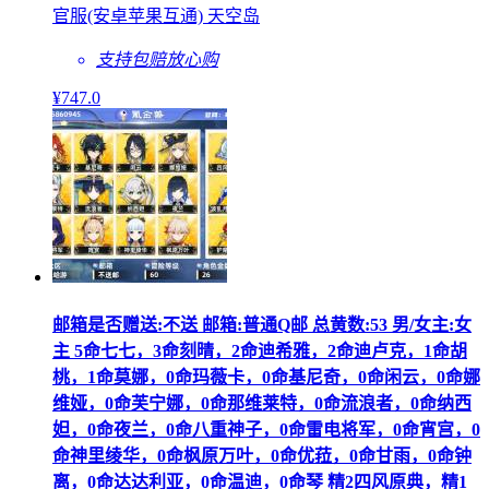
官服(安卓苹果互通) 天空岛
支持包赔
放心购
¥
747
.0
邮箱是否赠送:不送 邮箱:普通Q邮 总黄数:53 男/女主:女
主 5命七七，3命刻晴，2命迪希雅，2命迪卢克，1命胡
桃，1命莫娜，0命玛薇卡，0命基尼奇，0命闲云，0命娜
维娅，0命芙宁娜，0命那维莱特，0命流浪者，0命纳西
妲，0命夜兰，0命八重神子，0命雷电将军，0命宵宫，0
命神里绫华，0命枫原万叶，0命优菈，0命甘雨，0命钟
离，0命达达利亚，0命温迪，0命琴 精2四风原典，精1