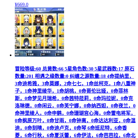
¥
669
.0
冒险等级:60 总黄数:66 5星角色数:30 5星武器数:17 原石
数量:201 相遇之缘数量:0 纠缠之源数量:18 4命提纳里，
3命迪希雅，3命莫娜，2命七七，1命丝柯克，1命八重神
子，1命神里绫华，1命胡桃，0命哥伦比娅，0命菲林
斯，0命梦见月瑞希，0命茜特菈莉，0命玛拉妮，0命克
洛琳德，0命闲云，0命芙宁娜，0命纳西妲，0命夜兰，0
命神里绫人，0命申鹤，0命珊瑚宫心海，0命雷电将军，
0命枫原万叶，0命甘雨，0命钟离，0命达达利亚，0命温
迪，0命刻晴，0命迪卢克，0命琴 6命班尼特，6命香
菱，6命行秋，6命夏沃蕾，6命伊法，6命芭芭拉，6命北