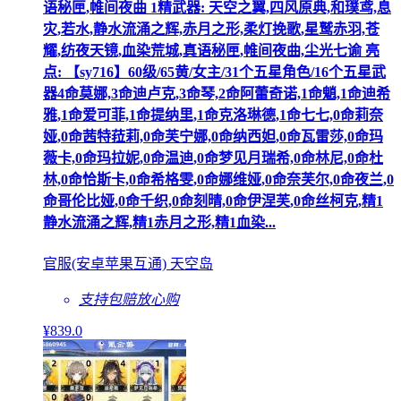
语秘匣,帷间夜曲 1精武器: 天空之翼,四风原典,和璞鸢,息
灾,若水,静水流涌之辉,赤月之形,柔灯挽歌,星鹫赤羽,苍
耀,纺夜天镜,血染荒城,真语秘匣,帷间夜曲,尘光七谕 亮
点: 【sy716】60级/65黄/女主/31个五星角色/16个五星武
器4命莫娜,3命迪卢克,3命琴,2命阿蕾奇诺,1命魈,1命迪希
雅,1命爱可菲,1命提纳里,1命克洛琳德,1命七七,0命莉奈
娅,0命茜特菈莉,0命芙宁娜,0命纳西妲,0命瓦雷莎,0命玛
薇卡,0命玛拉妮,0命温迪,0命梦见月瑞希,0命林尼,0命杜
林,0命恰斯卡,0命希格雯,0命娜维娅,0命奈芙尔,0命夜兰,0
命哥伦比娅,0命千织,0命刻晴,0命伊涅芙,0命丝柯克,精1
静水流涌之辉,精1赤月之形,精1血染...
官服(安卓苹果互通) 天空岛
支持包赔
放心购
¥
839
.0