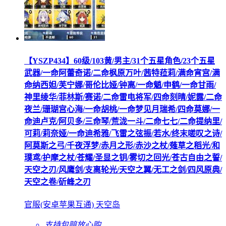
【YSZP434】60级/103黄/男主/31个五星角色/23个五星
武器/一命阿蕾奇诺/二命枫原万叶/茜特菈莉/满命宵宫/满
命纳西妲/芙宁娜/哥伦比娅/钟离/一命魈/申鹤/一命甘雨/
神里绫华/菲林斯/赛诺/二命雷电将军/四命刻晴/妮露/二命
夜兰/珊瑚宫心海/一命胡桃/一命梦见月瑞希/四命莫娜/一
命迪卢克/阿贝多/三命琴/荒泷一斗/二命七七/二命提纳里/
可莉/莉奈娅/一命迪希雅/飞雷之弦振/若水/终末嗟叹之诗/
阿莫斯之弓/千夜浮梦/赤月之形/赤沙之杖/薙草之稻光/和
璞鸢/护摩之杖/苍耀/圣显之钥/雾切之回光/苍古自由之誓/
天空之刃/风鹰剑/支离轮光/天空之翼/无工之剑/四风原典/
天空之卷/斫峰之刃
官服(安卓苹果互通) 天空岛
支持包赔
放心购