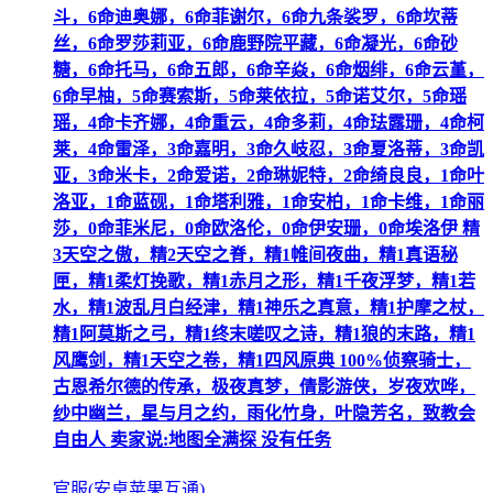
斗，6命迪奥娜，6命菲谢尔，6命九条裟罗，6命坎蒂
丝，6命罗莎莉亚，6命鹿野院平藏，6命凝光，6命砂
糖，6命托马，6命五郎，6命辛焱，6命烟绯，6命云堇，
6命早柚，5命赛索斯，5命莱依拉，5命诺艾尔，5命瑶
瑶，4命卡齐娜，4命重云，4命多莉，4命珐露珊，4命柯
莱，4命雷泽，3命嘉明，3命久岐忍，3命夏洛蒂，3命凯
亚，3命米卡，2命爱诺，2命琳妮特，2命绮良良，1命叶
洛亚，1命蓝砚，1命塔利雅，1命安柏，1命卡维，1命丽
莎，0命菲米尼，0命欧洛伦，0命伊安珊，0命埃洛伊 精
3天空之傲，精2天空之脊，精1帷间夜曲，精1真语秘
匣，精1柔灯挽歌，精1赤月之形，精1千夜浮梦，精1若
水，精1波乱月白经津，精1神乐之真意，精1护摩之杖，
精1阿莫斯之弓，精1终末嗟叹之诗，精1狼的末路，精1
风鹰剑，精1天空之卷，精1四风原典 100%侦察骑士，
古恩希尔德的传承，极夜真梦，倩影游侠，岁夜欢哗，
纱中幽兰，星与月之约，雨化竹身，叶隐芳名，致教会
自由人 卖家说:地图全满探 没有任务
官服(安卓苹果互通)