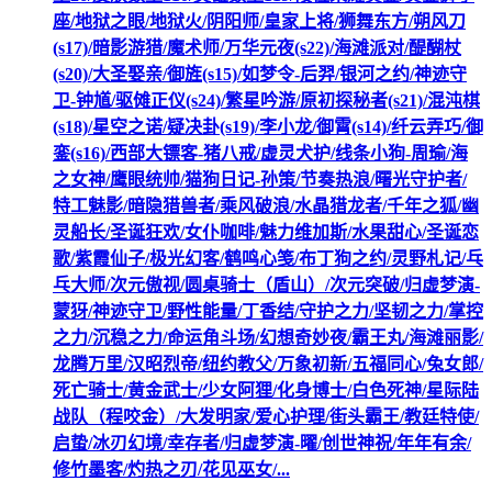
座/地狱之眼/地狱火/阴阳师/皇家上将/狮舞东方/朔风刀
(s17)/暗影游猎/魔术师/万华元夜(s22)/海滩派对/醍醐杖
(s20)/大圣娶亲/御旌(s15)/如梦令-后羿/银河之约/神迹守
卫-钟馗/驱傩正仪(s24)/繁星吟游/原初探秘者(s21)/混沌棋
(s18)/星空之诺/疑决卦(s19)/李小龙/御霄(s14)/纤云弄巧/御
銮(s16)/西部大镖客-猪八戒/虚灵犬护/线条小狗-周瑜/海
之女神/鹰眼统帅/猫狗日记-孙策/节奏热浪/曙光守护者/
特工魅影/暗隐猎兽者/乘风破浪/水晶猎龙者/千年之狐/幽
灵船长/圣诞狂欢/女仆咖啡/魅力维加斯/水果甜心/圣诞恋
歌/紫霞仙子/极光幻客/鹤鸣心笺/布丁狗之约/灵野札记/乓
乓大师/次元傲视/圆桌骑士（盾山）/次元突破/归虚梦演-
蒙犽/神迹守卫/野性能量/丁香结/守护之力/坚韧之力/掌控
之力/沉稳之力/命运角斗场/幻想奇妙夜/霸王丸/海滩丽影/
龙腾万里/汉昭烈帝/纽约教父/万象初新/五福同心/兔女郎/
死亡骑士/黄金武士/少女阿狸/化身博士/白色死神/星际陆
战队（程咬金）/大发明家/爱心护理/街头霸王/教廷特使/
启蛰/冰刃幻境/幸存者/归虚梦演-曜/创世神祝/年年有余/
修竹墨客/灼热之刃/花见巫女/...