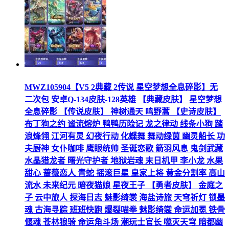
MWZ105904【V5 2典藏 2传说 星空梦想全息碎影】无
二次包 安卓Q-134皮肤-128英雄 【典藏皮肤】 星空梦想
全息碎影 【传说皮肤】 神树通天 鸣野蒿 【史诗皮肤】
布丁狗之约 谧流熔炉 鸭鸭历险记 龙之律动 线条小狗 踏
浪烽翎 江河有灵 幻夜行动 化蝶舞 舞动绿茵 幽灵船长 功
夫厨神 女仆咖啡 鹰眼统帅 圣诞恋歌 箭羽风息 鬼剑武藏
水晶猎龙者 曙光守护者 地狱岩魂 末日机甲 李小龙 水果
甜心 蔷薇恋人 青蛇 摇滚巨星 皇家上将 黄金分割率 高山
流水 未来纪元 暗夜猫娘 星夜王子 【勇者皮肤】 金庭之
子 云中旅人 探海日志 魅影绮裳 海盐诗旅 天穹祈灯 锁墨
魂 古海寻踪 班班快跑 爆裂喵拳 魅影绮裳 命运加冕 铁骨
偃魂 苍林狼骑 命运角斗场 潮玩士官长 噬灭天穹 暗都幽