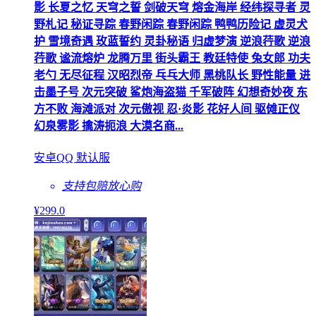
影 长夏之忆 天穹之誓 剑破天穹 熔金海岸 经纬探寻者 灵
野札记 秘证寻踪 春野闲踪 春野闲踪 鸭鸭历险记 虚灵犬
护 雪境奇遇 玫蓝誓约 灵卦秘语 归虚梦演 逆浪荇歌 逆浪
荇歌 谧流熔炉 龙腾万里 街头霸王 教廷特使 兔女郎 功夫
老勺 无尽征程 汉昭烈帝 乓乓大师 黑桃队长 野性能量 进
击墨子号 次元突破 鲨炮海盗猫 千军破阵 幻想奇妙夜 东
方不败 海滩派对 次元傲视 忍·炎影 花好人间 驱傩正仪
幻泉雾影 擒涛扼浪 大漠名商...
安卓QQ 默认服
支持包赔
放心购
¥
299
.0