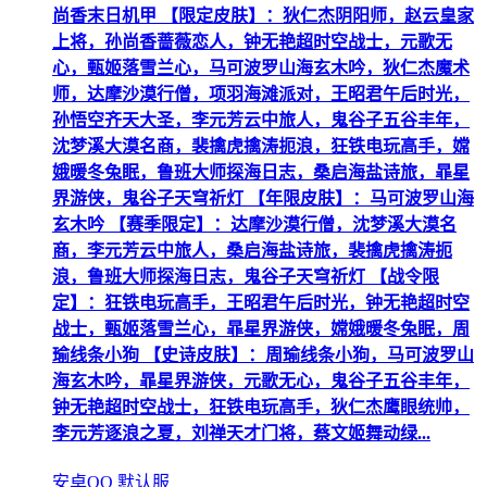
尚香末日机甲 【限定皮肤】：狄仁杰阴阳师，赵云皇家
上将，孙尚香蔷薇恋人，钟无艳超时空战士，元歌无
心，甄姬落雪兰心，马可波罗山海玄木吟，狄仁杰魔术
师，达摩沙漠行僧，项羽海滩派对，王昭君午后时光，
孙悟空齐天大圣，李元芳云中旅人，鬼谷子五谷丰年，
沈梦溪大漠名商，裴擒虎擒涛扼浪，狂铁电玩高手，嫦
娥暖冬兔眠，鲁班大师探海日志，桑启海盐诗旅，暃星
界游侠，鬼谷子天穹祈灯 【年限皮肤】：马可波罗山海
玄木吟 【赛季限定】：达摩沙漠行僧，沈梦溪大漠名
商，李元芳云中旅人，桑启海盐诗旅，裴擒虎擒涛扼
浪，鲁班大师探海日志，鬼谷子天穹祈灯 【战令限
定】：狂铁电玩高手，王昭君午后时光，钟无艳超时空
战士，甄姬落雪兰心，暃星界游侠，嫦娥暖冬兔眠，周
瑜线条小狗 【史诗皮肤】：周瑜线条小狗，马可波罗山
海玄木吟，暃星界游侠，元歌无心，鬼谷子五谷丰年，
钟无艳超时空战士，狂铁电玩高手，狄仁杰鹰眼统帅，
李元芳逐浪之夏，刘禅天才门将，蔡文姬舞动绿...
安卓QQ 默认服