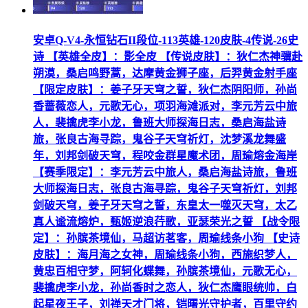
安卓Q-V4-永恒钻石II段位-113英雄-120皮肤-4传说-26史
诗 【英雄全皮】：影全皮 【传说皮肤】：狄仁杰神骥赴
朔漠，桑启鸣野蒿，达摩黄金狮子座，后羿黄金射手座
【限定皮肤】：姜子牙天穹之誓，狄仁杰阴阳师，孙尚
香蔷薇恋人，元歌无心，项羽海滩派对，李元芳云中旅
人，裴擒虎李小龙，鲁班大师探海日志，桑启海盐诗
旅，张良古海寻踪，鬼谷子天穹祈灯，沈梦溪龙舞盛
年，刘邦剑破天穹，程咬金群星魔术团，周瑜熔金海岸
【赛季限定】：李元芳云中旅人，桑启海盐诗旅，鲁班
大师探海日志，张良古海寻踪，鬼谷子天穹祈灯，刘邦
剑破天穹，姜子牙天穹之誓，东皇太一噬灭天穹，太乙
真人谧流熔炉，甄姬逆浪荇歌，亚瑟荣光之誓 【战令限
定】：孙膑茶境仙，马超访茗客，周瑜线条小狗 【史诗
皮肤】：海月海之女神，周瑜线条小狗，西施织梦人，
黄忠百相守梦，阿轲化蝶舞，孙膑茶境仙，元歌无心，
裴擒虎李小龙，孙尚香时之恋人，狄仁杰鹰眼统帅，白
起星夜王子，刘禅天才门将，铠曙光守护者，百里守约