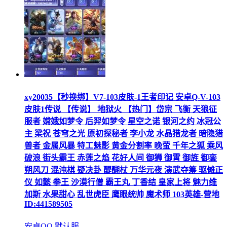
xy20035【秒换绑】V7-103皮肤-1王者印记 安卓Q-V-103
皮肤1传说 【传说】 地狱火 【热门】岱宗 飞衡 天狼征
服者 嫦娥如梦令 后羿如梦令 星空之诺 银河之约 冰冠公
主 梁祝 苍穹之光 原初探秘者 李小龙 水晶猎龙者 暗隐猎
兽者 金属风暴 特工魅影 黄金分割率 晚萤 千年之狐 乘风
破浪 街头霸王 赤莲之焰 花好人间 御狮 御霄 御旌 御銮
朔风刀 混沌棋 疑决卦 醍醐杖 万华元夜 演武夺筹 驱傩正
仪 如懿 拳王 沙漠行僧 霸王丸 丁香结 皇家上将 魅力维
加斯 水果甜心 乱世虎臣 鹰眼统帅 魔术师 103英雄-营地
ID:441589505
安卓QQ 默认服