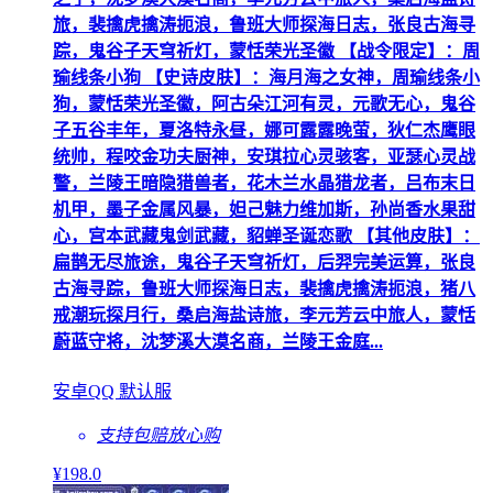
旅，裴擒虎擒涛扼浪，鲁班大师探海日志，张良古海寻
踪，鬼谷子天穹祈灯，蒙恬荣光圣徽 【战令限定】：周
瑜线条小狗 【史诗皮肤】：海月海之女神，周瑜线条小
狗，蒙恬荣光圣徽，阿古朵江河有灵，元歌无心，鬼谷
子五谷丰年，夏洛特永昼，娜可露露晚萤，狄仁杰鹰眼
统帅，程咬金功夫厨神，安琪拉心灵骇客，亚瑟心灵战
警，兰陵王暗隐猎兽者，花木兰水晶猎龙者，吕布末日
机甲，墨子金属风暴，妲己魅力维加斯，孙尚香水果甜
心，宫本武藏鬼剑武藏，貂蝉圣诞恋歌 【其他皮肤】：
扁鹊无尽旅途，鬼谷子天穹祈灯，后羿完美运算，张良
古海寻踪，鲁班大师探海日志，裴擒虎擒涛扼浪，猪八
戒潮玩探月行，桑启海盐诗旅，李元芳云中旅人，蒙恬
蔚蓝守将，沈梦溪大漠名商，兰陵王金庭...
安卓QQ 默认服
支持包赔
放心购
¥
198
.0