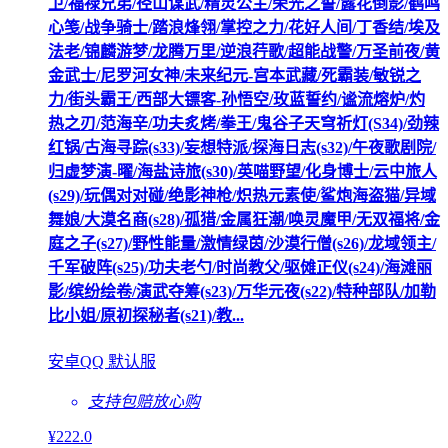
卫/福禄兄弟/径山谋武/精灵公主/荣光之誓/露花倒影/鹤鸣
心笺/战争骑士/踏浪烽翎/掌控之力/花好人间/丁香结/埃及
法老/锦麟游梦/龙腾万里/逆浪荇歌/超能战警/万圣前夜/黄
金武士/尼罗河女神/未来纪元-宫本武藏/死霸装/敏锐之
力/街头霸王/西部大镖客-孙悟空/玫蓝誓约/谧流熔炉/灼
热之刃/范海辛/功夫炙烤/拳王/鬼谷子天穹祈灯(S34)/劲辣
红锅/古海寻踪(s33)/妄想特派/探海日志(s32)/午夜歌剧院/
归虚梦演-曜/海盐诗旅(s30)/英喵野望/化身博士/云中旅人
(s29)/玩偶对对碰/绝影神枪/炽热元素使/鲨炮海盗猫/异域
舞娘/大漠名商(s28)/孤猎/金属狂潮/唤灵魔甲/无双福将/金
庭之子(s27)/野性能量/激情绿茵/沙漠行僧(s26)/龙域领主/
千军破阵(s25)/功夫老勺/时尚教父/驱傩正仪(s24)/海滩丽
影/缤纷绘卷/演武夺筹(s23)/万华元夜(s22)/特种部队/加勒
比小姐/原初探秘者(s21)/教...
安卓QQ 默认服
支持包赔
放心购
¥
222
.0