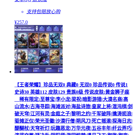
支持包赔
放心购
¥
257
.0
【王者荣耀】珍品无双0 典藏0 无双0 珍品传说0 传说1
史诗30 英雄112 皮肤129 贵族0级 传说皮肤:黄金狮子座
__稀有限定:至尊宝|李小龙|梁祝|暗影游猎|大漠名商|高
山流水|古海寻踪|海滩派对|海盐诗旅|皇家上将|混沌棋|剑
破天穹|江河有灵|金庭之子|黎明之约|千军破阵|擒涛扼浪|
驱傩正仪|荣光圣徽|沙漠行僧|朔风刀|死亡摇滚|探海日志|
醍醐杖|天穹祈灯|玩趣恶龙|万华元夜|五谷丰年|纤云弄巧|