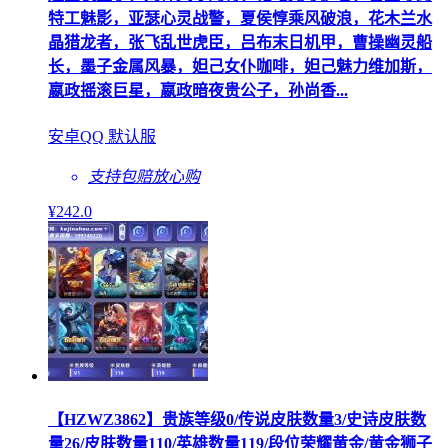
特工魅影，亚瑟心灵战警，夏侯惇乘风破浪，花木兰水
晶猎龙者，张飞乱世虎臣，吕布末日机甲，曹操幽灵船
长，墨子金属风暴，妲己女仆咖啡，妲己魅力维加斯，
嬴政摇滚巨星，嬴政暗夜贵公子，孙尚香...
安卓QQ 默认服
支持包赔
放心购
¥
242
.0
【HZWZ3862】贵族等级0/传说皮肤数量3/史诗皮肤数
量26/皮肤数量110/英雄数量119/段位荣耀黄金/黄金狮子