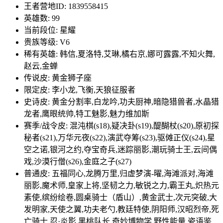
王者营地ID: 1839558415
英雄数: 99
当前段位: 星耀
贵族等级: V6
稀有英雄: 韩信,夏洛特,艾琳,橘右京,娜可露露,不知火舞,
赵云,金蝉
传说皮: 黄金狮子座
限定皮: 李小龙,飞衡,天狼征服者
史诗皮: 黄金分割率,白龙吟,功夫厨神,暗隐猎兽者,水晶猎
龙者,鹰眼统帅,特工魅影,魅力维加斯
赛季/战令皮: 混沌棋(s18),疑决卦(s19),醍醐杖(s20),原初探
秘者(s21),万华元夜(s22),演武夺筹(s23),驱傩正仪(s24),星
空之诺,银河之约,夺宝奇兵,迷踪丽影,潮玩骑士王,云间偶
戏,沙漠行僧(s26),金庭之子(s27)
普通皮: 五福同心,龙腾万里,归虚梦演-曜,海滩派对,海滩
丽影,魔术师,皇家上将,坚韧之力,敏锐之力,霸王丸,炽热元
素使,缤纷绘卷,圆桌骑士（盾山）,黄金武士,次元突破,大
发明家,天使之翼,功夫老勺,教廷特使,阴阳师,汉昭烈帝,死
亡骑士,忍·炎影,黑桃队长,奇妙博物学,野性能量,瓷语鉴