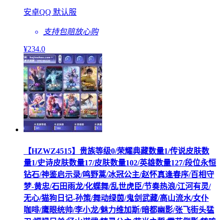
安卓QQ 默认服
支持包赔
放心购
¥
234
.0
【HZWZ4515】贵族等级0/荣耀典藏数量1/传说皮肤数
量1/史诗皮肤数量17/皮肤数量102/英雄数量127/段位永恒
钻石/神鉴启示录/鸣野蒿/冰冠公主/赵怀真逢春序/百相守
梦-黄忠/石田雨龙/化蝶舞/乱世虎臣/节奏热浪/江河有灵/
无心/猫狗日记-孙策/舞动绿茵/鬼剑武藏/高山流水/女仆
咖啡/鹰眼统帅/李小龙/魅力维加斯/暗都幽影/张飞街头猛