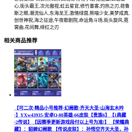
心,街头霸王,次元傲视,虹云星官,修竹墨客,灼热之刃,荷鲁
斯之眼,潮流仙人,东海龙王,激情绿茵,熊喵少女,美梦成真,
创世神祝,海之征途,午夜歌剧院,命运角斗场,街头旋风,霓
裳曲,花间舞,绯红之刃
相关商品推荐
【可二次·精品小号推荐·幻阙歌·齐天大圣·山海玄木吟
·】YXw43935-安卓Q-88英雄-66皮肤【贵族6】【1典藏
·2传说】【因赛季更新游戏段付以上号为准!】 【荣耀典
藏】：貂蝉幻阙歌 【传说皮肤】：孙悟空齐天大圣，孙