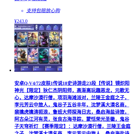
支持包赔
放心购
¥
243
.0
安卓Q-V4/72皮肤1传说18史诗游走23段【传说】镜炽阳
神光【限定】狄仁杰阴阳师，高渐离玩趣恶龙，元歌无
心，达摩沙漠行僧，项羽海滩派对，兰陵王金庭之子，
李元芳云中旅人，鬼谷子五谷丰年，沈梦溪大漠名商，
裴擒虎擒涛扼浪，鲁班大师探海日志，桑启海盐诗旅，
阿古朵江河有灵，张良古海寻踪，蒙恬荣光圣徽，鬼谷
子天穹祈灯 【赛季限定】：达摩沙漠行僧，兰陵王金庭
之子，沈梦溪大漠名商，李元芳云中旅人，桑启海盐诗