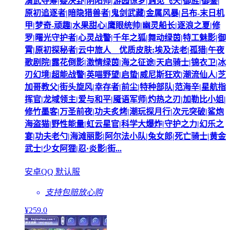
演武夺筹|疑决卦|阴阳师|游园惊梦|遇见飞天|御旌|御銮|
原初追逐者|暗隐猎兽者|鬼剑武藏|金属风暴|吕布-末日机
甲|梦奇-顽趣|水果甜心|鹰眼统帅|幽灵船长|逐浪之夏|修
罗|曙光守护者|心灵战警|千年之狐|舞动绿茵|特工魅影|御
霄|原初探秘者|云中旅人__优质皮肤:埃及法老|孤猎|午夜
歌剧院|露花倒影|激情绿茵|海之征途|天启骑士|锦衣卫|冰
刃幻境|超能战警|英喵野望|启蛰|威尼斯狂欢|潮流仙人|芝
加哥教父|街头旋风|幸存者|前尘|特种部队|范海辛|星航指
挥官|龙域领主|爱与和平|魇语军师|灼热之刃|加勒比小姐|
修竹墨客|万圣前夜|功夫炙烤|潮玩探月行|次元突破|鲨炮
海盗猫|野性能量|虹云星官|科学大爆炸|守护之力|幻乐之
宴|功夫老勺|海滩丽影|阿尔法小队|兔女郎|死亡骑士|黄金
武士|少女阿狸|忍·炎影|街...
安卓QQ 默认服
支持包赔
放心购
¥
259
.0