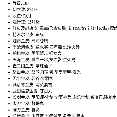
等级: 187
幻丝数: 87478
段位: 蚀月
通行证: 已升级
红皮及战旗皮: 墨离(飞索皮肤),初代玄女(宁红叶皮肤),熛
特木尔金皮: 追猎
迦南金皮: 瀚海苍鹰
季沧海金皮: 逆水寒·江海羲炎,瑞火麟
胡桃金皮: 阴阳姬,天钿女命
天海金皮: 觉之一念,龙之影·生死局
崔三娘金皮: 掌珠仙子
岳山金皮: 骁骑,守誓者,华夏宝甲·汉光
无尘金皮: 若谷,金羽客
顾清寒金皮: 寒英素雪
武田信忠金皮: 苍雷丸
长剑金皮: 阴阳师·伞剑,华夏神兵·永乐宝剑,镇魔尺,降龙木
太刀金皮: 数珠丸
阔刀金皮: 暮影
长枪金皮: 击苍穹,玄鲸骨叉,凌云志,建木