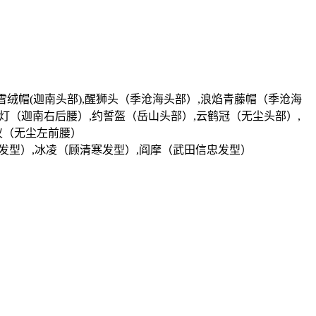
,雪绒帽(迦南头部),醒狮头（季沧海头部）,浪焰青藤帽（季沧海
神灯（迦南右后腰）,约誓盔（岳山头部）,云鹤冠（无尘头部）,
仪（无尘左前腰）
尘发型）,冰凌（顾清寒发型）,阎摩（武田信忠发型）