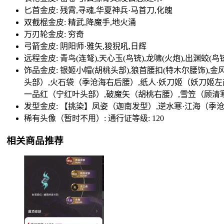
匕首金皮: 残霄,寻魂,华夏神兵·马首刀,化魄
双截棍金皮: 精武,降魔手,地火涌
万刃轮金皮: 穷奇
弓箭金皮: 阴阳师·雅矢,狻猊吼,日辉
远程金皮: 青鸟(连弩),天心玉(鸟铳),龙啸(火炮),出渊蛟(鸟
饰品金皮: 银姬小帽(胡桃头部),狼首腰扣(特木尔腰饰)
头部）,火石袋（季沧海右后腰）,纸人·妖刀姬（妖刀姬左
一品红（宁红叶头部）,破魔矢（胡桃右腰）,雪笠（顾清
发型金皮: 【挑染】凤姿（迦南发型）,逆水寒·江海（季
稀有头像（暂时不用）: 通行证等级: 120
相关商品推荐