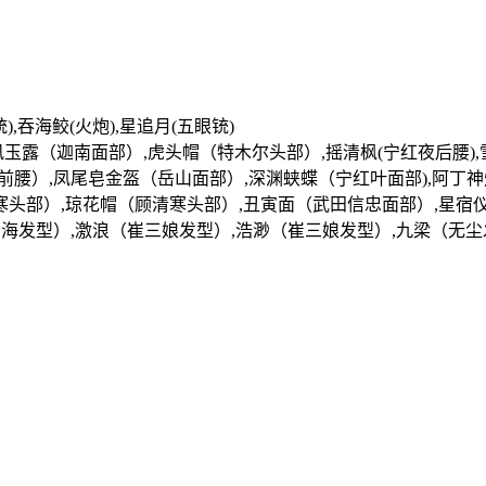
铳),吞海鲛(火炮),星追月(五眼铳)
,金风玉露（迦南面部）,虎头帽（特木尔头部）,摇清枫(宁红夜后腰)
前腰）,凤尾皂金盔（岳山面部）,深渊蛱蝶（宁红叶面部),阿丁
寒头部）,琼花帽（顾清寒头部）,丑寅面（武田信忠面部）,星宿
沧海发型）,激浪（崔三娘发型）,浩渺（崔三娘发型）,九梁（无