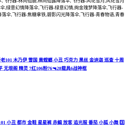
,飞行器-林间仙鹿,林间仙露降落伞,飞行器-风花雪月,风花雪月
伞,绿意幻情降落伞,飞行器-绿意幻情,绚金瑰梦降落伞,飞行器-
落伞,飞行器-焦糖拿铁,碧影闪光降落伞,飞行器-青春物语,青春
 新老101 木乃伊 雪国 黄螳螂 小丑 巧克力 黑丝 金迪迦 巡查 十周
 无垠阁 精灵 7红106粉76🔫28载具6战神框
新101 小丑 都市 金鞋 星星裤 赤蝎 放客 追光服 番茄 小狐 小舞 3️⃣