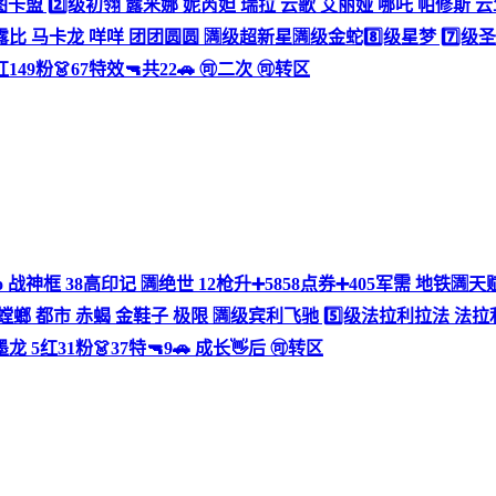
go 6️⃣级图卡盟 2️⃣级初翎 露米娜 妮芮妲 瑞拉 云歌 艾丽娅 哪吒 帕
比 马卡龙 咩咩 团团圆圆 🈵级超新星🈵级金蛇8️⃣级星梦 7️⃣级圣
红149粉👗67特效🔫共22🚗 🉑二次 🉑转区
ogo 战神框 38高印记 🈵绝世 12枪升➕5858点券➕405军需 地
螳螂 都市 赤蝎 金鞋子 极限 🈵级宾利飞驰 5️⃣级法拉利拉法 法拉利 
红31粉👗37特🔫9🚗 成长👋后 🉑转区