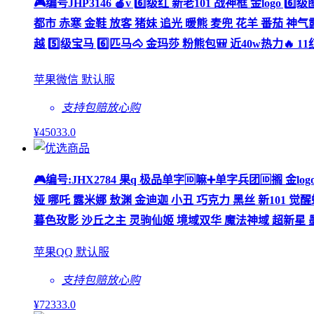
🎮编号JHP3146 🍎v 6️⃣级红 新老101 战神框 金lo
都市 赤寒 金鞋 放客 猪妹 追光 暖熊 麦兜 花羊 番茄 神气露
越 5️⃣级宝马 6️⃣匹马🐴 金玛莎 粉熊包🎒 近40w热力🔥 11
苹果微信 默认服
支持包赔
放心购
¥
45033
.0
🎮编号:JHX2784 果q 极品单字🆔嘛➕单字兵团🆔搁 金l
娅 哪吒 露米娜 敖渊 金迪迦 小丑 巧克力 黑丝 新101 觉醒
暮色玫影 沙丘之主 灵驹仙姬 境域双华 魔法神域 超新星 墨龙 5
苹果QQ 默认服
支持包赔
放心购
¥
72333
.0