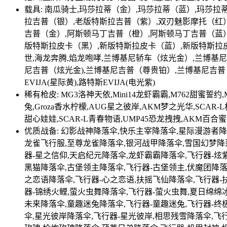
载具: 南瓜骑士,玛莎拉蒂（金）,玛莎拉蒂（蓝）,玛莎
拉吉普（银）,老版特斯拉吉普（紫）,双刃魅影摩托（红
吉普（金）,阿斯顿马丁吉普（橙）,阿斯顿马丁吉普（蓝）
版特斯拉皮卡（黑）,新版特斯拉皮卡（蓝）,新版特斯拉皮
世,海龙奔腾,焰龙咆哮,兰博基尼轿车（炫光金）,兰博基
尼吉普（炫光金),兰博基尼吉普（尊贵铂）,兰博基尼吉普（明艳
EVIJA(星际黄),路特斯EVIJA(电光紫)
稀有枪皮: MG3洛神天依,Mini14龙虾霸霸,M762甜蜜誓约
兔,Groza香水柠檬,AUG星之彼岸,AKM梦之光华,SCAR-L
甜心娃娃,SCAR-L青春物语,UMP45恐龙拽拽,AKM百合
优质战备: 幻影战神降落伞,快乐主宰降落伞,星际漫游者
龙雀飞行服,至尊龙雀降落伞,银河战甲降落伞,雪国幻梦降
器-星之信仰,天启纪元降落伞,龙虾霸霸降落伞,飞行器-炫紫
黑猫降落伞,古堡领主降落伞,飞行器-古堡领主,伏魔团降落
之恋语降落伞,飞行器-心之恋语,扶摇飞仙降落伞,飞行器-
器-锦绣火鲤,萤火虫舞降落伞,飞行器-萤火虫舞,夏日绵绵
未来降落伞,童趣迷兔降落伞,飞行器-童趣迷兔,飞行器-终
伞,星光彼岸降落伞,飞行器-星光彼岸,相思残雪降落伞,飞