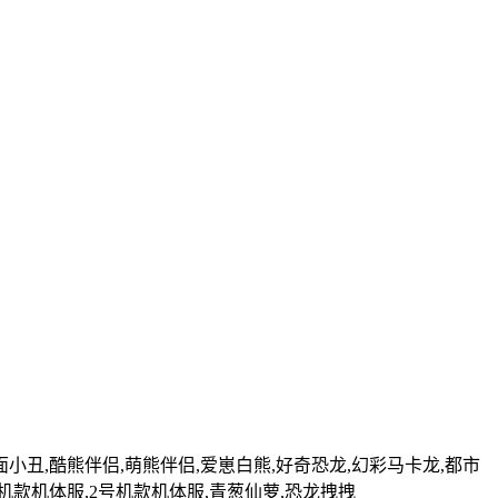
花面小丑,酷熊伴侣,萌熊伴侣,爱崽白熊,好奇恐龙,幻彩马卡龙,都市
号机款机体服,2号机款机体服,青葱仙萝,恐龙拽拽