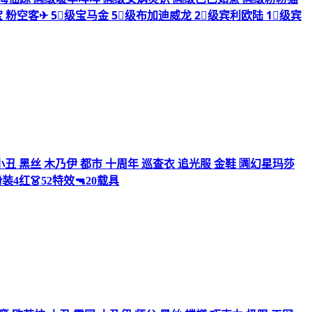
粉空客✈ 5⃣️级宝马金 5⃣️级布加迪威龙 2⃣️级宾利欧陆 1⃣️级宾
力 小丑 黑丝 木乃伊 都市 十周年 巡查衣 追光服 金鞋 🈵幻星玛莎
装4红👗52特效🔫20载具