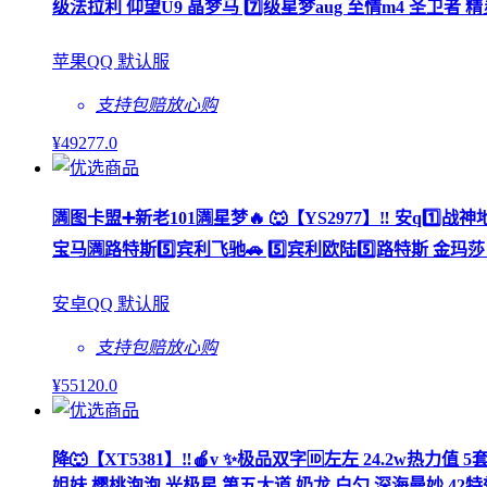
级法拉利 仰望U9 晶梦马 7️⃣级星梦aug 至情m4 圣卫者 精
苹果QQ 默认服
支持包赔
放心购
¥
49277
.0
🈵图卡盟➕新老101🈵星梦🔥 🐺【YS2977】‼ 安q1️
宝马🈵路特斯5️⃣宾利飞驰🚗 5️⃣宾利欧陆5️⃣路特斯 金玛
安卓QQ 默认服
支持包赔
放心购
¥
55120
.0
降🐺【XT5381】‼🍎v ✨极品双字🆔左左 24.2w热力
姐妹 樱桃泡泡 光极星 第五大道 奶龙 白勺 深海曼妙 42特效