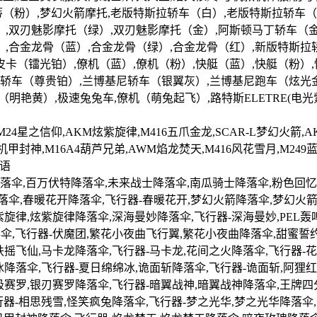
拉蒂（粉）,梦幻火箭摩托,老版特斯拉轿车（白）,老版特斯拉轿车
）,双刃魅影摩托（绿）,双刃魅影摩托（金）,阿斯顿马丁轿车（
,合金龙骨（蓝）,合金龙骨（绿）,合金龙骨（红）,新版特斯拉
卡（镭光铂）,僚机（蓝）,僚机（粉）,快艇（蓝）,快艇（粉）,
尼轿车（尊贵铂）,兰博基尼轿车（银翼灰）,兰博基尼跑车（炫光
黄）,极速兔兔车,僚机（萌兔起飞）,路特斯ELETRE(电光紫),路
,M24星之信仰,AKM炫紫旋律,M416五爪金龙,SCAR-L梦幻火箭,
机甲封神,M16A4葫芦兄弟,AWM焰龙焚天,M416风花雪月,M249蓝莓
蜜语
降落伞,百万伏特降落伞,未来战士降落伞,南瓜骑士降落伞,粉色回
落伞,春暖花开降落伞,飞行器-春暖花开,梦幻火箭降落伞,梦幻火箭
旋律,炫紫旋律降落伞,深海曼妙降落伞,飞行器-深海曼妙,PEL轰
伞,飞行器-伏魔团,繁花小夜曲飞行翼,繁花小夜曲降落伞,甜蜜誓约
扶摇飞仙,马卡龙降落伞,飞行器-马卡龙,花间之火降落伞,飞行器-
冰降落伞,飞行器-夏日绵绵冰,诡面斩降落伞,飞行器-诡面斩,阿狸红
极赛罗,银刃赛罗降落伞,飞行器-暗翼战神,暗翼战神降落伞,王牌四
行器-相思残雪,怪笑疯兔降落伞,飞行器-梦之光华,梦之光华降落伞