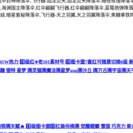
机甲封神降落伞,飞行器-焰龙焚天,焰龙焚天降落伞,暗夜玫瑰降落伞
,海渊国主降落伞,红伞翩翩飞行器,红伞翩翩降落伞,蓝莓炮弹降落
娃,暗星紫秘降落伞,飞行器-天之羽翼,天之羽翼降落伞,焦糖拿铁降
记 41W热力 6️⃣级红➕老101素材号 6️⃣图卡盟7套红可随意切换6级
银特 星梦 🈵灵猫🈵魔法🈵星梦aug🈵沙丘 🈵万古🈵宇宙🈵天平
框 地铁🈵天赋🔥 6️⃣级图卡盟8️⃣红装🉑换🈵 觉醒螳螂 雪国 巧克力 