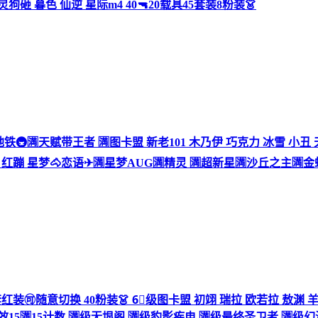
灵狗砸 暮色 仙逆 星际m4 40🔫20载具45套装8粉装👗
⃣战神地铁🚇🈵天赋带王者 🈵图卡盟 新老101 木乃伊 巧克力 冰雪 小
莎 红蹦 星梦🐴恋语✈🈵星梦AUG🈵精灵 🈵超新星🈵沙丘之主🈵
值 5套红装🉑随意切换 40粉装👗 6⃣️级图卡盟 初翊 瑞拉 欧若拉 
15🈵15计数 🈵级无垠阁 🈵级豹影疾电 🈵级最终圣卫者 🈵级