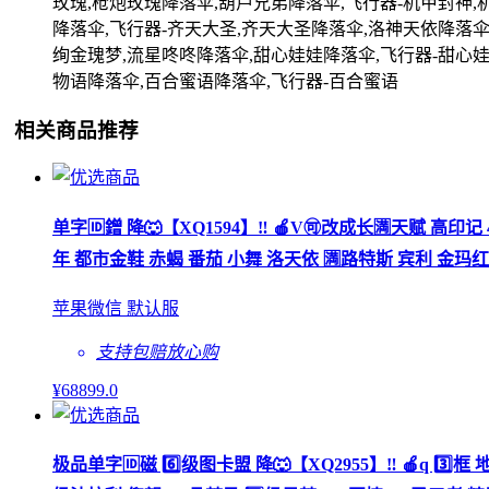
玫瑰,枪炮玫瑰降落伞,葫芦兄弟降落伞,飞行器-机甲封神,
降落伞,飞行器-齐天大圣,齐天大圣降落伞,洛神天依降落伞
绚金瑰梦,流星咚咚降落伞,甜心娃娃降落伞,飞行器-甜心娃
物语降落伞,百合蜜语降落伞,飞行器-百合蜜语
相关商品推荐
单字🆔鏳 降🐺【XQ1594】‼ 🍎V🉑改成长🈵天赋 高印
年 都市金鞋 赤蝎 番茄 小舞 洛天依 🈵路特斯 宾利 金玛红蹦 
苹果微信 默认服
支持包赔
放心购
¥
68899
.0
极品单字🆔磁 6️⃣级图卡盟 降🐺【XQ2955】‼ 🍎q 3️⃣