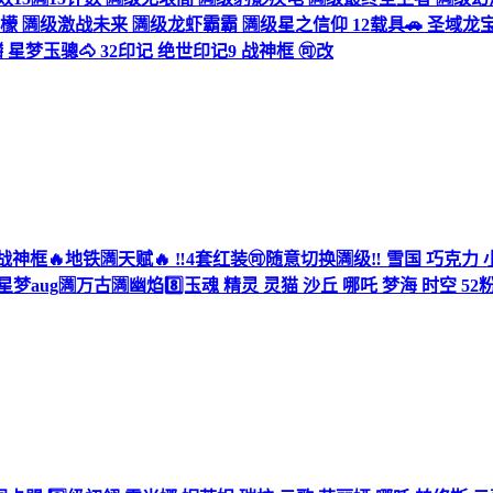
 🈵级激战未来 🈵级龙虾霸霸 🈵级星之信仰 12载具🚗 圣域龙宝 
星梦玉骢🐴 32印记 绝世印记9 战神框 🉑改
V 13战神框🔥地铁🈵天赋🔥 ‼4套红装🉑随意切换🈵级‼ 雪国 巧克
aug🈵万古🈵幽焰8️⃣玉魂 精灵 灵猫 沙丘 哪吒 梦海 时空 52粉