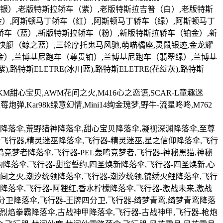
（银）,老版特斯拉轿车（紫）,老版特斯拉吉普（白）,老版特斯
金）,阿斯顿马丁轿车（红）,阿斯顿马丁轿车（绿）,阿斯顿马丁
轿车（蓝）,新版特斯拉轿车（粉）,新版特斯拉轿车（铂金）,新
快艇（鲸之蓝）,三轮摩托鬼马风驰,萌喵橘座,灵鼠银迹,金龙耀
金）,兰博基尼跑车（尊贵铂）,兰博基尼跑车（翡翠绿）,兰博基
特斯ELETRE(冰川蓝),路特斯ELETRE(花绽灰),路特斯
AKM甜心宝贝,AWM花间之火,M416心之恋语,SCAR-L童趣迷
炮弹,Kar98k绿意幻情,Mini14绚金瑰梦,野牛-流星咚咚,M762
忆降落伞,荒野猎神降落伞,甜心宝贝降落伞,凝视深渊降落伞,至尊
飞行器,精灵迷巫降落伞,飞行器-精灵迷巫,星之信仰降落伞,飞行
鸣竞梦者降落伞,飞行器-PEL轰鸣竞梦者,飞行器-神秘黑猫,神秘
降落伞,飞行器-甜蜜誓约,四圣焕新降落伞,飞行器-四圣焕新,心
花间之火,潮汐统领降落伞,飞行器-潮汐统领,锦绣火鲤降落伞,飞行
降落伞,飞行器-阿狸红,香水柠檬降落伞,飞行器-激战未来,激战
分卫降落伞,飞行器-王牌四分卫,飞行器-绮梦青鸾,绮梦青鸾降落
,烈焰拳霸降落伞,古战神甲降落伞,飞行器-古战神甲,飞行器-枪炮