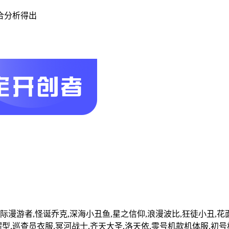
合分析得出
,星际漫游者,怪诞乔克,深海小丑鱼,星之信仰,浪漫波比,狂徒小丑,
耀型,巡查员衣服,冥河战士,齐天大圣,洛天依,零号机款机体服,初