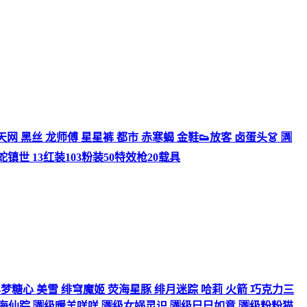
丑 天网 黑丝 龙师傅 星星裤 都市 赤寒蝎 金鞋👟放客 卤蛋头👗 🈵
金蛇镇世 13红装103粉装50特效枪20载具
敖渊 羊梦糖心 美雪 绯穹魔姬 荧海星豚 绯月迷踪 哈莉 火箭 巧克力三
幻海仙踪 🈵级暖羊咩咩 🈵级女娲灵识 🈵级巳巳如意 🈵级粉粉猫