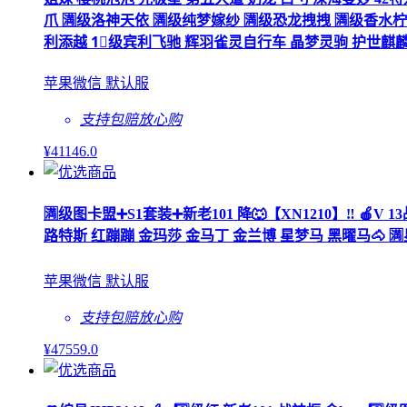
爪 🈵级洛神天依 🈵级纯梦嫁纱 🈵级恐龙拽拽 🈵级香水柠檬
利添越 1⃣️级宾利飞驰 辉羽雀灵自行车 晶梦灵驹 护世麒麟 
苹果微信 默认服
支持包赔
放心购
¥
41146
.0
🈵级图卡盟➕S1套装➕新老101 降🐺【XN1210】‼ 🍎
路特斯 红蹦蹦 金玛莎 金马丁 金兰博 星梦马 黑曜马🐴 🈵星梦
苹果微信 默认服
支持包赔
放心购
¥
47559
.0