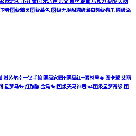
修斯 云鸾 欧若拉 小丑 雪国 木乃伊 师父 黑丝 螳螂 巧克力 极限 天网
卫者6️⃣级精灵6️⃣级暮色 6️⃣级无垠阁🈵级薄荷🈵级猫爪 🈵级添
铁🈵天赋 赠苏尔南一钻手枪 🈵级家园➕🈵级红➕素材号🔥 图卡盟 艾丽
星梦马🐎 红蹦蹦 金马🐎 7️⃣级天马神君m47️⃣级星梦奇缘 7️⃣