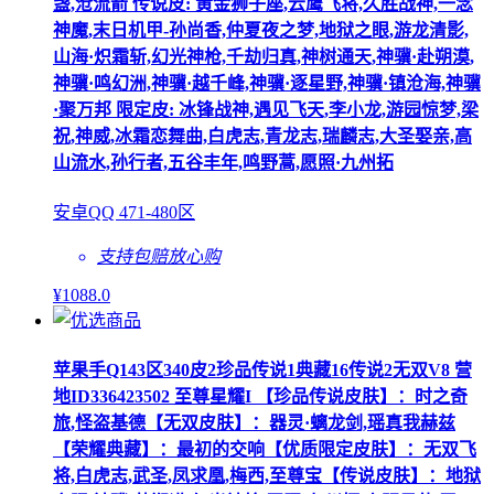
盏,沧流箭 传说皮: 黄金狮子座,云鹰飞将,久胜战神,一念
神魔,末日机甲-孙尚香,仲夏夜之梦,地狱之眼,游龙清影,
山海·炽霜斩,幻光神枪,千劫归真,神树通天,神骥·赴朔漠,
神骥·鸣幻洲,神骥·越千峰,神骥·逐星野,神骥·镇沧海,神骥
·聚万邦 限定皮: 冰锋战神,遇见飞天,李小龙,游园惊梦,梁
祝,神威,冰霜恋舞曲,白虎志,青龙志,瑞麟志,大圣娶亲,高
山流水,孙行者,五谷丰年,鸣野蒿,愿照·九州拓
安卓QQ 471-480区
支持包赔
放心购
¥
1088
.0
苹果手Q143区340皮2珍品传说1典藏16传说2无双V8 营
地ID336423502 至尊星耀I 【珍品传说皮肤】：时之奇
旅,怪盗基德【无双皮肤】：器灵·螭龙剑,瑶真我赫兹
【荣耀典藏】：最初的交响【优质限定皮肤】：无双飞
将,白虎志,武圣,凤求凰,梅西,至尊宝【传说皮肤】：地狱