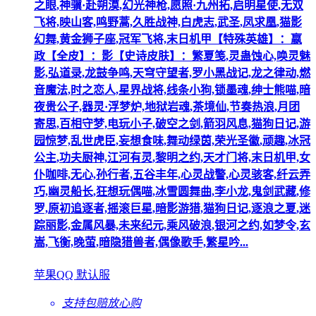
之眼,神骥·赴朔漠,幻光神枪,愿照·九州拓,启明星使,无双
飞将,映山客,鸣野蒿,久胜战神,白虎志,武圣,凤求凰,猫影
幻舞,黄金狮子座,冠军飞将,末日机甲【特殊英雄】：嬴
政【全皮】：影【史诗皮肤】：繁夏笺,灵蛊蚀心,唤灵魅
影,弘道录,龙鼓争鸣,天穹守望者,罗小黑战记,龙之律动,燃
音魔法,时之恋人,星界战将,线条小狗,锁墨魂,绅士熊喵,暗
夜贵公子,器灵·浮梦炉,地狱岩魂,茶境仙,节奏热浪,月团
寄思,百相守梦,电玩小子,破空之剑,箭羽风息,猫狗日记,游
园惊梦,乱世虎臣,妄想食味,舞动绿茵,荣光圣徽,顽趣,冰冠
公主,功夫厨神,江河有灵,黎明之约,天才门将,末日机甲,女
仆咖啡,无心,孙行者,五谷丰年,心灵战警,心灵骇客,纤云弄
巧,幽灵船长,狂想玩偶喵,冰雪圆舞曲,李小龙,鬼剑武藏,修
罗,原初追逐者,摇滚巨星,暗影游猎,猫狗日记,逐浪之夏,迷
踪丽影,金属风暴,未来纪元,乘风破浪,银河之约,如梦令,玄
嵩,飞衡,晚萤,暗隐猎兽者,偶像歌手,繁星吟...
苹果QQ 默认服
支持包赔
放心购