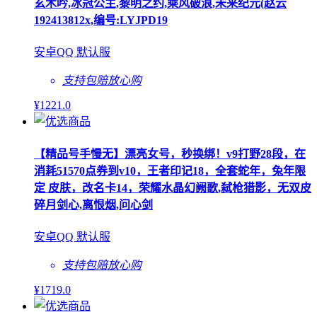
玄木吟,冰冠公主,黎明之约,乘风破浪,未来纪元(赵云
192413812x,编号:LYJPD19
安卓QQ 默认服
支持包赔
放心购
¥
1221
.0
【精品号手慢无】漂亮女号，秒换绑！v9打野28段，在
消耗51570点券到v10，王者印记18，全套蛇年，兔年限
定 皮肤，改名卡14，荣耀水晶幻阙歌,弑枪猎影，无双皮
碎月剑心,离恨烟,问心剑
安卓QQ 默认服
支持包赔
放心购
¥
1719
.0