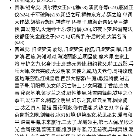
珍宝阁皮: 优雅恋人
赛季/战令皮: 凯尔特女王(s7),狰(s8),演武夺筹(s23),驱傩正
仪(s24),千军破阵(s25),朔望之晖,狮舞东方,赤莲之焰,单词
大作战,胡桃异想国,神迹守卫-墨子,航海奇遇记,圣弓游
侠,真爱魔法,火炮绅士,沙漠行僧(s26),幻夜卜梦,吟游魔法,
夜都怪侠,金庭之子(s27),电玩高手,午后时光,大漠名商
(s28)
普通皮: 归虚梦演-蒙犽,归虚梦演-孙膑,归虚梦演-曜,归虚
梦演-西施,海滩派对,海滩丽影,启明星使,魔术师,皇家上
将,守护之力,化身博士,炽热元素使,纽约教父,特工战影,乓
乓大师,次元突破,大发明家,天使之翼,功夫老勺,哥特玫瑰,
鲨炮海盗猫,红桃皇后,西部大镖客(牛魔),教廷特使,进击
墨子号,阴阳师,兔女郎,死亡骑士,少女阿狸,丁香结,白执
事,秘密基地,紫罗兰之誓,野性能量,冰雪圆舞曲,铁甲之心,
拳王,爱与正义,制霸全明星,幻乐之宴,虹云星官,圆桌骑
士-太乙真人,孤猎,露花倒影,修竹墨客,灼热之刃,幸存者,
荷鲁斯之眼,剑舞者,冰刃幻境,伊势巫女,花见巫女,爱与和
平,踏雪寻梅,未来旅行,三太子,龙域领主,第七人偶,圣殿之
光,金属狂潮,蔷薇王座,维京掠夺者,万圣前夜,异域舞娘,潮