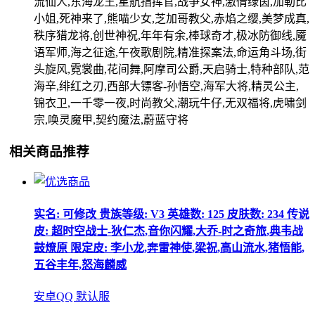
流仙人,东海龙王,星航指挥官,战争女神,激情绿茵,加勒比
小姐,死神来了,熊喵少女,芝加哥教父,赤焰之缨,美梦成真,
秩序猎龙将,创世神祝,年年有余,棒球奇才,极冰防御线,魇
语军师,海之征途,午夜歌剧院,精准探案法,命运角斗场,街
头旋风,霓裳曲,花间舞,阿摩司公爵,天启骑士,特种部队,范
海辛,绯红之刃,西部大镖客-孙悟空,海军大将,精灵公主,
锦衣卫,一千零一夜,时尚教父,潮玩牛仔,无双福将,虎啸剑
宗,唤灵魔甲,契约魔法,蔚蓝守将
相关商品推荐
实名: 可修改 贵族等级: V3 英雄数: 125 皮肤数: 234 传说
皮: 超时空战士-狄仁杰,音你闪耀,大乔-时之奇旅,典韦战
鼓燎原 限定皮: 李小龙,奔雷神使,梁祝,高山流水,猪悟能,
五谷丰年,怒海麟威
安卓QQ 默认服