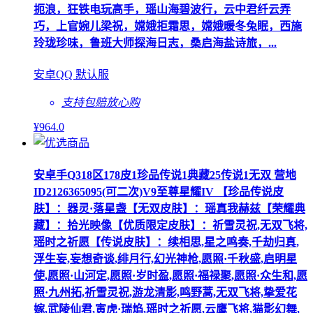
扼浪，狂铁电玩高手，瑶山海碧波行，云中君纤云弄
巧，上官婉儿梁祝，嫦娥拒霜思，嫦娥暖冬兔眠，西施
玲珑珍味，鲁班大师探海日志，桑启海盐诗旅，...
安卓QQ 默认服
支持包赔
放心购
¥
964
.0
安卓手Q318区178皮1珍品传说1典藏25传说1无双 营地
ID2126365095(可二次)V9至尊星耀IV 【珍品传说皮
肤】：器灵·落星盏【无双皮肤】：瑶真我赫兹【荣耀典
藏】：拾光映像【优质限定皮肤】：祈雪灵祝,无双飞将,
瑶时之祈愿【传说皮肤】：续相思,星之鸣奏,千劫归真,
浮生妄,妄想奇谈,绯月行,幻光神枪,愿照·千秋盛,启明星
使,愿照·山河定,愿照·岁时盈,愿照·福禄聚,愿照·众生和,愿
照·九州拓,祈雪灵祝,游龙清影,鸣野蒿,无双飞将,挚爱花
嫁,武陵仙君,寅虎·瑞焰,瑶时之祈愿,云鹰飞将,猫影幻舞,