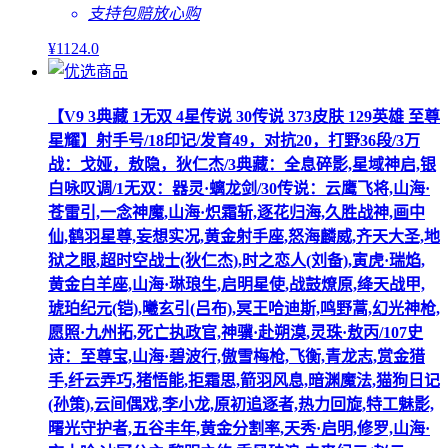
支持包赔
放心购
¥
1124
.0
【V9 3典藏 1无双 4星传说 30传说 373皮肤 129英雄 至尊
星耀】射手号/18印记/发育49，对抗20，打野36段/3万
战：戈娅，敖隐，狄仁杰/3典藏：全息碎影,星域神启,银
白咏叹调/1无双：器灵·螭龙剑/30传说：云鹰飞将,山海·
苍雷引,一念神魔,山海·炽霜斩,逐花归海,久胜战神,画中
仙,鹤羽星尊,妄想实况,黄金射手座,怒海麟威,齐天大圣,地
狱之眼,超时空战士(狄仁杰),时之恋人(刘备),寅虎·瑞焰,
黄金白羊座,山海·琳琅生,启明星使,战鼓燎原,绛天战甲,
琥珀纪元(铠),曦玄引(吕布),冥王哈迪斯,鸣野蒿,幻光神枪,
愿照·九州拓,死亡执政官,神骥·赴朔漠,灵珠·敖丙/107史
诗：至尊宝,山海·碧波行,傲雪梅枪,飞衡,青龙志,赏金猎
手,纤云弄巧,猪悟能,拒霜思,箭羽风息,暗渊魔法,猫狗日记
(孙策),云间偶戏,李小龙,原初追逐者,热力回旋,特工魅影,
曙光守护者,五谷丰年,黄金分割率,天秀·启明,修罗,山海·