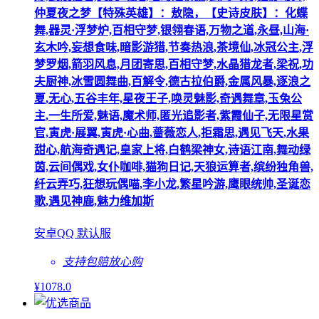
仲夏夜之梦【特殊英雄】：敖隐，【史诗皮肤】：化蝶
舞,器灵·浮梦炉,百相守梦,银翎春语,万物之道,永昼,山海·
玄木吟,妄想食味,暗影游猎,节奏热浪,茶境仙,冰冠公主,浮
梦罗烟,箭羽风息,月团寄思,百相守梦,水晶猎龙者,梁祝,功
夫厨神,冰雪圆舞曲,百解令,德古拉伯爵,金属风暴,逐浪之
夏,无心,五谷丰年,星夜王子,唤灵魅影,奇遇舞章,玉兔公
主,一生所爱,魅语,魔术师,匿光追影者,紫霞仙子,无限星赏
官,寅虎·展翼,寅虎·心曲,蔷薇恋人,拒霜思,遇见飞天,水果
甜心,航海奇遇记,皇家上将,白鹤梁神女,诗语江南,舞动绿
茵,云间偶戏,女仆咖啡,猫狗日记,天狼运算者,缤纷独角兽,
纤云弄巧,狂想玩偶喵,李小龙,繁星吟游,鹰眼统帅,圣诞恋
歌,遇见神鹿,魅力维加斯
安卓QQ 默认服
支持包赔
放心购
¥
1078
.0