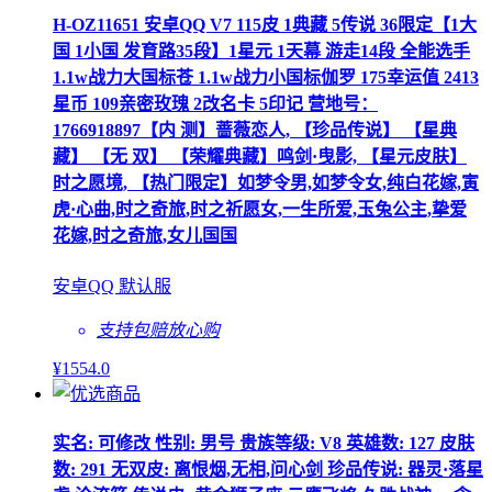
H-OZ11651 安卓QQ V7 115皮 1典藏 5传说 36限定【1大
国 1小国 发育路35段】1星元 1天幕 游走14段 全能选手
1.1w战力大国标苍 1.1w战力小国标伽罗 175幸运值 2413
星币 109亲密玫瑰 2改名卡 5印记 营地号：
1766918897【内 测】蔷薇恋人, 【珍品传说】 【星典
藏】 【无 双】 【荣耀典藏】鸣剑·曳影, 【星元皮肤】
时之愿境, 【热门限定】如梦令男,如梦令女,纯白花嫁,寅
虎·心曲,时之奇旅,时之祈愿女,一生所爱,玉兔公主,挚爱
花嫁,时之奇旅,女儿国国
安卓QQ 默认服
支持包赔
放心购
¥
1554
.0
实名: 可修改 性别: 男号 贵族等级: V8 英雄数: 127 皮肤
数: 291 无双皮: 离恨烟,无相,问心剑 珍品传说: 器灵·落星