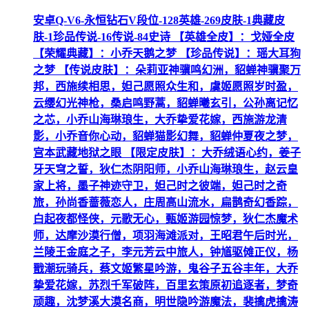
安卓Q-V6-永恒钻石V段位-128英雄-269皮肤-1典藏皮
肤-1珍品传说-16传说-84史诗 【英雄全皮】：戈娅全皮
【荣耀典藏】：小乔天鹅之梦 【珍品传说】：瑶大耳狗
之梦 【传说皮肤】：朵莉亚神骥鸣幻洲，貂蝉神骥聚万
邦，西施续相思，妲己愿照众生和，虞姬愿照岁时盈，
云缨幻光神枪，桑启鸣野蒿，貂蝉曦玄引，公孙离记忆
之芯，小乔山海琳琅生，大乔挚爱花嫁，西施游龙清
影，小乔音你心动，貂蝉猫影幻舞，貂蝉仲夏夜之梦，
宫本武藏地狱之眼 【限定皮肤】：大乔绒语心约，姜子
牙天穹之誓，狄仁杰阴阳师，小乔山海琳琅生，赵云皇
家上将，墨子神迹守卫，妲己时之彼端，妲己时之奇
旅，孙尚香蔷薇恋人，庄周高山流水，扁鹊奇幻香踪，
白起夜都怪侠，元歌无心，甄姬游园惊梦，狄仁杰魔术
师，达摩沙漠行僧，项羽海滩派对，王昭君午后时光，
兰陵王金庭之子，李元芳云中旅人，钟馗驱傩正仪，杨
戬潮玩骑兵，蔡文姬繁星吟游，鬼谷子五谷丰年，大乔
挚爱花嫁，苏烈千军破阵，百里玄策原初追逐者，梦奇
顽趣，沈梦溪大漠名商，明世隐吟游魔法，裴擒虎擒涛