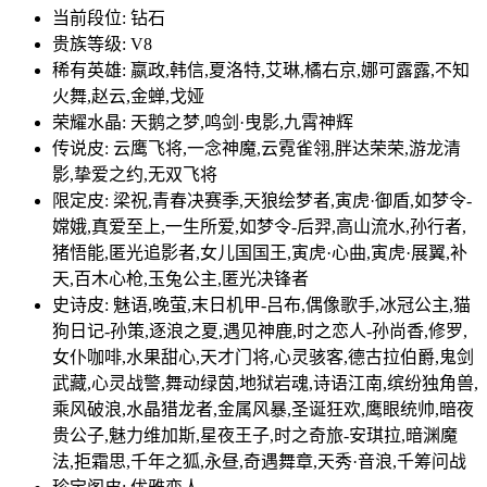
当前段位: 钻石
贵族等级: V8
稀有英雄: 嬴政,韩信,夏洛特,艾琳,橘右京,娜可露露,不知
火舞,赵云,金蝉,戈娅
荣耀水晶: 天鹅之梦,鸣剑·曳影,九霄神辉
传说皮: 云鹰飞将,一念神魔,云霓雀翎,胖达荣荣,游龙清
影,挚爱之约,无双飞将
限定皮: 梁祝,青春决赛季,天狼绘梦者,寅虎·御盾,如梦令-
嫦娥,真爱至上,一生所爱,如梦令-后羿,高山流水,孙行者,
猪悟能,匿光追影者,女儿国国王,寅虎·心曲,寅虎·展翼,补
天,百木心枪,玉兔公主,匿光决锋者
史诗皮: 魅语,晚萤,末日机甲-吕布,偶像歌手,冰冠公主,猫
狗日记-孙策,逐浪之夏,遇见神鹿,时之恋人-孙尚香,修罗,
女仆咖啡,水果甜心,天才门将,心灵骇客,德古拉伯爵,鬼剑
武藏,心灵战警,舞动绿茵,地狱岩魂,诗语江南,缤纷独角兽,
乘风破浪,水晶猎龙者,金属风暴,圣诞狂欢,鹰眼统帅,暗夜
贵公子,魅力维加斯,星夜王子,时之奇旅-安琪拉,暗渊魔
法,拒霜思,千年之狐,永昼,奇遇舞章,天秀·音浪,千筹问战