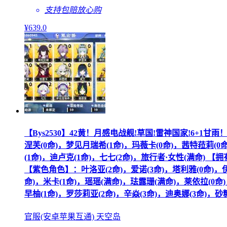
支持包赔
放心购
¥
639
.0
【Bys2530】42黄！月感电战舰!草国!雷神国家!6+1甘
涅芙(0命)，梦见月瑞希(1命)，玛薇卡(0命)，茜特菈莉(0命
(1命)，迪卢克(1命)，七七(2命)，旅行者·女性(满命) 
【紫色角色】：叶洛亚(2命)，爱诺(3命)，塔利雅(0命)，伊法
命)，米卡(1命)，瑶瑶(满命)，珐露珊(满命)，莱依拉(0命)
早柚(1命)，罗莎莉亚(2命)，辛焱(3命)，迪奥娜(3命)，砂糖
官服(安卓苹果互通) 天空岛