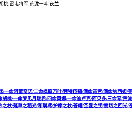
,胡桃,雷电将军,荒泷一斗,夜兰
个五星武器/一命阿蕾奇诺/二命枫原万叶/茜特菈莉/满命宵宫/满命纳西妲
命胡桃/一命梦见月瑞希/四命莫娜/一命迪卢克/阿贝多/三命琴/荒泷
沙之杖/薙草之稻光/和璞鸢/护摩之杖/苍耀/圣显之钥/雾切之回光/