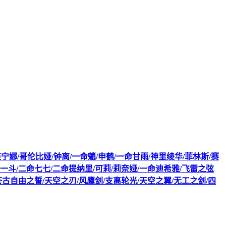
/芙宁娜/哥伦比娅/钟离/一命魈/申鹤/一命甘雨/神里绫华/菲林斯/赛
一斗/二命七七/二命提纳里/可莉/莉奈娅/一命迪希雅/飞雷之弦
苍古自由之誓/天空之刃/风鹰剑/支离轮光/天空之翼/无工之剑/四