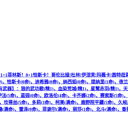
雨！1+1菲林斯！0+1恰斯卡！哥伦比娅!杜林!伊涅芙!玛薇卡!茜特菈
)，恰斯卡(0命)，迪希雅(0命)，纳西妲(0命)，提纳里(1命)，夜兰
【拥有武器】：狼的武功歌(精1)，血染荒城(精1)，星鹫赤羽(精1)，天
(5命)，蓝砚(0命)，欧洛伦(4命)，卡齐娜(2命)，赛索斯(5命)
，坎蒂丝(5命)，多莉(3命)，柯莱(满命)，鹿野院平藏(5命)，久岐忍
(满命)，雷泽(0命)，菲谢尔(满命)，丽莎(1命)，北斗(满命)，香菱(