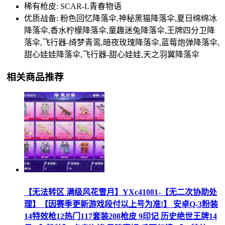
稀有枪皮: SCAR-L青春物语
优质战备: 粉色回忆降落伞,神秘黑猫降落伞,夏日绵绵冰
降落伞,香水柠檬降落伞,童趣迷兔降落伞,王牌四分卫降
落伞,飞行器-绮梦青鸾,暗夜玫瑰降落伞,蓝莓炮弹降落伞,
甜心娃娃降落伞,飞行器-甜心娃娃,天之羽翼降落伞
相关商品推荐
【无法转区 满级风花雪月】YXc41081-【无二次协助处
理】【因赛季更新游戏段付以上号为准!】 安卓Q-3粉装
14特效枪12热门117套装208枪皮 9印记 历史绝世王牌14