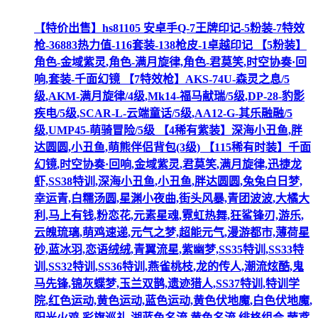
【特价出售】hs81105 安卓手Q-7王牌印记-5粉装-7特效
枪-36883热力值-116套装-138枪皮-1卓越印记 【5粉装】
角色-金域紫灵,角色-满月旋律,角色-君莫笑,时空协奏·回
响,套装-千面幻镜 【7特效枪】AKS-74U-森灵之息/5
级,AKM-满月旋律/4级,Mk14-福马献瑞/5级,DP-28-豹影
疾电/5级,SCAR-L-云端童话/5级,AA12-G-其乐融融/5
级,UMP45-萌骑冒险/5级 【4稀有紫装】深海小丑鱼,胖
达圆圆,小丑鱼,萌熊伴侣背包(3级) 【115稀有时装】千面
幻镜,时空协奏·回响,金域紫灵,君莫笑,满月旋律,迅捷龙
虾,SS38特训,深海小丑鱼,小丑鱼,胖达圆圆,兔兔白日梦,
幸运青,白糯汤圆,星渊小夜曲,街头风暴,青团波波,大橘大
利,马上有钱,粉恋花,元素星魂,霓虹热舞,狂鲨锋刃,游乐,
云魄琉璃,萌鸡速递,元气之梦,超能元气,漫游都市,薄荷星
砂,蓝冰羽,恋语绒绒,青翼流星,紫幽梦,SS35特训,SS33特
训,SS32特训,SS36特训,燕雀桃枝,龙的传人,潮流炫酷,鬼
马先锋,锦灰蝶梦,玉兰双鹊,遗迹猎人,SS37特训,特训学
院,红色运动,黄色运动,蓝色运动,黄色伏地魔,白色伏地魔,
阳光火鸡,彩旗巡礼,湖蓝色名流,黄色名流,绯格组合,莹鸢