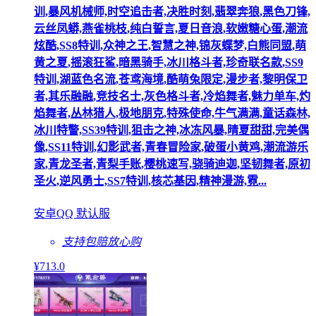
训,暴风机械师,时空追击者,决胜时刻,翡翠奔狼,黑色刀锋,
云丝凤蟒,燕雀桃枝,纯白誓言,夏日音浪,软嫩糖心蛋,潮流
炫酷,SS8特训,众神之王,智慧之神,锦灰蝶梦,白熊同盟,萌
黄之夏,摇滚狂鲨,暗黑骑手,冰川格斗者,珍奇联名款,SS9
特训,湖蓝色名流,苍鸢海境,酷萌兔限定,漫步者,黎明保卫
者,其乐融融,竞技名士,灰色格斗者,冷焰舞者,魅力单车,灼
焰舞者,丛林猎人,极地朋克,特殊使命,牛气满满,童话森林,
冰川特警,SS39特训,狙击之神,冰冻风暴,晴夏甜甜,完美偶
像,SS11特训,幻影武者,青春冒险家,破蛋小黄鸡,潮流游乐
家,青龙圣者,青梨手账,樱桃速写,骁骑迪迦,坚韧舞者,原初
圣火,逆风勇士,SS7特训,核芯基因,精神漫游,霓...
安卓QQ 默认服
支持包赔
放心购
¥
713
.0