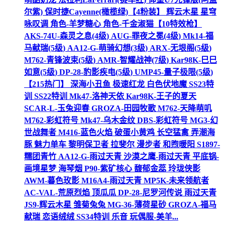
尔紫) 保时捷Cayenne(橄榄绿)【4粉装】 辉云木星 星穹
咏叹调 角色-羊梦糖心 角色-千金淑猫【10特效枪】
AKS-74U-森灵之息(4级) AUG-罪夜之冕(4级) Mk14-福
马献瑞(5级) AA12-G-萌骑幻想(3级) ARX-无垠阁(5级)
M762-青锋波束(5级) AMR-智耀战神(7级) Kar98K-巳巳
如意(5级) DP-28-豹影疾电(5级) UMP45-量子极限(5级)
【215热门】 深海小丑鱼 极速红龙 白色伏地魔 SS23特
训 SS22特训 Mk47-洛神天依 Kar98K-王子的夏天
SCAR-L-玉兔迎春 GROZA-田园牧歌 M762-天降萌叽
M762-彩虹符号 Mk47-乌木金纹 DBS-彩虹符号 MG3-幻
世战舞者 M416-蓝色火焰 破蛋小黄鸡 长空猛禽 弄潮海
豚 魅力单车 黎明保卫者 拉斐尔 漫步者 和煦暖阳 S1897-
糯团青竹 AA12-G-雨过天青 沙漠之鹰-雨过天青 平底锅-
画境星梦 海琴烟 P90-紫矿核心 馥郁金蕊 玲珑侠影
AWM-暮色玫影 M16A4-雨过天青 MP5K-未来领航者
AC-VAL-荒原烈焰 顶瓜瓜 DP-28-尼罗河传说 雨过天青
JS9-辉云木星 雏菊兔兔 MG-36-薄荷星砂 GROZA-福马
献瑞 恋语绒绒 SS34特训 乐音 玩偶服-美羊...