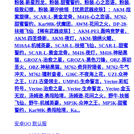
粉装-新星烈龙，粉装-甜蜜誓约，粉装-心之恋语，粉装-
极致幻想，粉装-潮汐统领 【优质武器皮肤】：AKM-炫
紫旋律，SCAR-L-黄金龙骨，M416-心之恋语，M762-
甜蜜誓约，Kar98K-伏魔团，AWM-花间之火，DP-28-
扶摇飞仙 【稀有武器皮肤】：AKM-PEL轰鸣竞梦者，
AKM-四圣焕新，AKM-夜灯，AKM-锦绣火鲤，
M16A4-机械英豪，SCAR-L-扶摇飞仙，SCAR-L-甜蜜
誓约，SCAR-L-黄金龙骨，M416-夜灯，M416-神秘黑
猫，GROZA-治愈之星，GROZA-黑色刀锋，QBZ-原初
圣火，QBZ-神秘黑猫，M762-奇异狩猎者，M762-牛气
冲天，M762-镭射皇者，G36C-不夜海上花，UZI-众神
之王，UZI-古堡领主，UMP45-生命誓言，Vector-彩虹
符号，Vector-治愈之星，Vector-生命誓言，Vector-金玉
无双，汤姆逊-勇闯险境，汤姆逊-花间之火，野牛-扶摇
飞仙，野牛-机械英豪，MP5K-众神之王，MP5K-甜蜜
誓约，Kar98K-勇闯险境，Ka...
安卓QQ 默认服