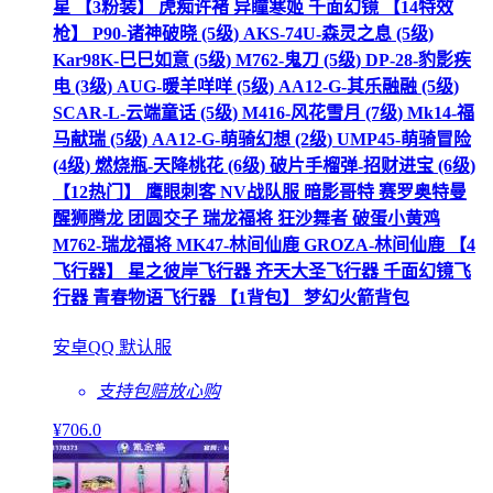
星 【3粉装】 虎痴许褚 异瞳寒姬 千面幻镜 【14特效
枪】 P90-诸神破晓 (5级) AKS-74U-森灵之息 (5级)
Kar98K-巳巳如意 (5级) M762-鬼刀 (5级) DP-28-豹影疾
电 (3级) AUG-暖羊咩咩 (5级) AA12-G-其乐融融 (5级)
SCAR-L-云端童话 (5级) M416-风花雪月 (7级) Mk14-福
马献瑞 (5级) AA12-G-萌骑幻想 (2级) UMP45-萌骑冒险
(4级) 燃烧瓶-天降桃花 (6级) 破片手榴弹-招财进宝 (6级)
【12热门】 鹰眼刺客 NV战队服 暗影哥特 赛罗奥特曼
醒狮腾龙 团圆交子 瑞龙福将 狂沙舞者 破蛋小黄鸡
M762-瑞龙福将 MK47-林间仙鹿 GROZA-林间仙鹿 【4
飞行器】 星之彼岸飞行器 齐天大圣飞行器 千面幻镜飞
行器 青春物语飞行器 【1背包】 梦幻火箭背包
安卓QQ 默认服
支持包赔
放心购
¥
706
.0