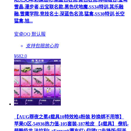
雪晶,漫步者,云宝联名款,黑色伏地魔,SS34特训,其乐融
融,雪鹰学院,竞技名士,深蓝色名流,猛禽,SS30特训,长空
猛禽,旭...
安卓QQ 默认服
支持包赔
放心购
¥
682
.0
【AUG罪夜之冕4载具10特效枪4粉装 秒换绑不用等】
苹果Q区-54936热力值-105套装-187枪皮 【4载具】 僚机-
萌酷奶龙 法拉利LaFerrari(赛车红) 仰望U7先锋版(阿盖