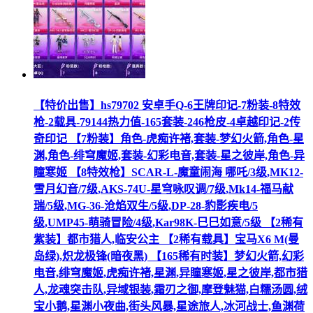
【特价出售】hs79702 安卓手Q-6王牌印记-7粉装-8特效
枪-2载具-79144热力值-165套装-246枪皮-4卓越印记-2传
奇印记 【7粉装】角色-虎痴许褚,套装-梦幻火箭,角色-星
渊,角色-绯穹魔姬,套装-幻彩电音,套装-星之彼岸,角色-异
瞳寒姬 【8特效枪】SCAR-L-魔童闹海 哪吒/3级,MK12-
雪月幻音/7级,AKS-74U-星穹咏叹调/7级,Mk14-福马献
瑞/5级,MG-36-沧焰双生/5级,DP-28-豹影疾电/5
级,UMP45-萌骑冒险/4级,Kar98K-巳巳如意/5级 【2稀有
紫装】都市猎人,临安公主 【2稀有载具】宝马X6 M(曼
岛绿),炽龙极锋(暗夜黑) 【165稀有时装】梦幻火箭,幻彩
电音,绯穹魔姬,虎痴许褚,星渊,异瞳寒姬,星之彼岸,都市猎
人,龙魂突击队,异域银装,霜刃之御,摩登魅猫,白糯汤圆,绒
宝小鹅,星渊小夜曲,街头风暴,星途旅人,冰河战士,鱼渊荷