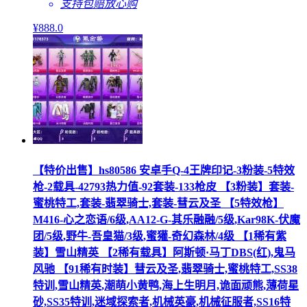
支持包赔
放心购
¥
888
.0
【特价出售】hs80586 安卓手Q-4王牌印记-3粉装-5特效
枪-2载具-42793热力值-92套装-133枪皮 【3粉装】套装-
蜜桃特工,套装-翡翠骑士,套装-彗云及圣 【5特效枪】
M416-心之恋语/6级,AA12-G-其乐融融/5级,Kar98K-伏魔
团/5级,野牛-吾皇猫/3级,蜜獾-奇幻森林/4级 【1稀有紫
装】雪山精英 【2稀有载具】阿斯顿·马丁DBS(红),鬼马
风驰 【91稀有时装】彗云及圣,翡翠骑士,蜜桃特工,SS38
特训,雪山精英,潮萌小黄鸭,海上生明月,诡面顽熊,薄荷星
砂,SS35特训,迷域探索者,机械英豪,机械征服者,SS16特