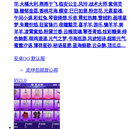
华,大橘大利,燕燕于飞,临安公主,风玲,战术大师,紫俏灵
猫,馥郁金蕊,香桃花海,蝶变,巳巳如意,粉恋花,元素星魂,
午间小调,彩虹兔,琴音绮想,乐音,霓虹热舞,雪绒豹,画境星
梦,朱霞炽焰,狂鲨锋刃,夜瞳黯灵,喜羊羊,游乐,懒羊羊,美
羊羊,凌霄紫焰,粉黛兰香,云魄琉璃,擎苍青焰,炫彩糖果,绯
色魅影,萌鸡速递,元气之梦,书海巡游,风迹短诗,超能元气,
蜜露汐语,薄荷星砂,秘语星愿,蓝海鲸歌,云朵鹅,顶瓜瓜,...
安卓QQ 默认服
支持包赔
放心购
¥
921
.0