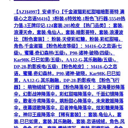
【AZH4997】安卓手Q【千金淑猫彩虹甜喵暗影哥特 满
级心之恋语M416】3粉装-6特效枪-1粉色飞行器-55549热
力值-3王牌印记-124套装-205枪皮 【热门品类】：套装-
浪漫天命，套装-龟仙人，套装-暗影哥特，套装-浪漫波
比 【粉色套装】：粉装-天使彩虹糖，粉装-彩虹甜喵，
角色-千金淑猫 【粉色枪皮等级】：M416-心之恋语(七
级)，蜜獾-奇幻森林(五级)，P90-诸神·破晓(四级)，
Kar98K-巳巳如意(五级)，AA12-G-其乐融融(五级)，
DP-28-豹影疾电(五级) 【粉色枪皮】：M416-心之恋
语，蜜獾-奇幻森林，P90-诸神·破晓，Kar98K-巳巳如
意，AA12-G-其乐融融，DP-28-豹影疾电 【粉色飞行
器】：萌物绒绒飞行器 【粉色降落伞】：深海曼妙降落
伞，幻影战神降落伞，彩虹甜喵降落伞，千面幻镜降落
伞，歌者泠鸢降落伞，飒粉甜心降落伞，未来歌姬降落
伞，夜幕颂歌降落伞，忍者神龟降落伞，炫彩糖果降落
伞，神印王座降落伞 【稀有套装】：套装-龟仙人，套
装-巳巳如意，套装-其乐融融，套装-恋语绒绒，角色-风