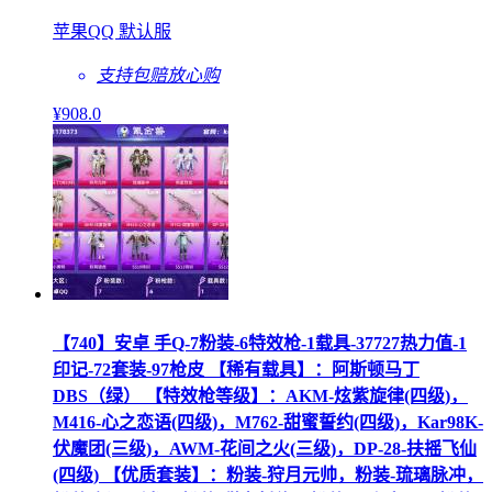
苹果QQ 默认服
支持包赔
放心购
¥
908
.0
【740】安卓 手Q-7粉装-6特效枪-1载具-37727热力值-1
印记-72套装-97枪皮 【稀有载具】：阿斯顿马丁
DBS（绿） 【特效枪等级】：AKM-炫紫旋律(四级)，
M416-心之恋语(四级)，M762-甜蜜誓约(四级)，Kar98K-
伏魔团(三级)，AWM-花间之火(三级)，DP-28-扶摇飞仙
(四级) 【优质套装】：粉装-狩月元帅，粉装-琉璃脉冲，