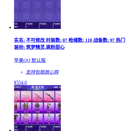
实名: 不可修改 时装数: 87 枪械数: 118 战备数: 97 热门
装扮: 筑梦精灵,飒粉甜心
苹果QQ 默认服
支持包赔
放心购
¥
554
.0