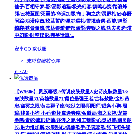
仙子/百相守梦-影/溯影追猎/极光幻客/鹤鸣心笺/踏浪烽
翎/云械蓝图/死霸装/命运加冕/布丁狗之约/灵野札记/春野
闲踪/浪漫序章/玫蓝誓约/星梦巡礼/雪境奇遇-西施/魅影
绮裳/铁骨偃魂/苍林狼骑/暗都幽影/春野之旅/功夫炙烤/漠
中幻影/时空谍影/完美运算/...
安卓QQ 默认服
支持包赔
放心购
¥
177
.0
【W5606】贵族等级2/传说皮肤数量2/史诗皮肤数量13/
皮肤数量33/英雄数量71/段位最强王者/金标敖隐/金标黄
忠/幽冥之眼/黄金狮子座/地狱之眼/阴阳师/线条小狗-周
瑜/线条小狗-小乔/赵怀真逢春序/弘道录/海之女神/龙鼓
争鸣/青蛇/鹰眼统帅/逐浪之夏/特工魅影/心灵战警/幽灵船
长/魅力维加斯/水果甜心/偶像歌手/圣诞恋歌/张飞街头猛