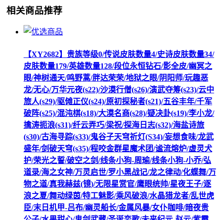
相关商品推荐
【XY2682】贵族等级0/传说皮肤数量4/史诗皮肤数量34/
皮肤数量179/英雄数量128/段位永恒钻石/影全皮/幽冥之
眼/神树通天/鸣野蒿/胖达荣荣/地狱之眼/阴阳师/玩趣恶
龙/无心/万华元夜(s22)/沙漠行僧(s26)/演武夺筹(s23)/云中
旅人(s29)/驱傩正仪(s24)/原初探秘者(s21)/五谷丰年/千军
破阵(s25)/混沌棋(s18)/大漠名商(s28)/疑决卦(s19)/李小龙/
擒涛扼浪(s31)/纤云弄巧/梁祝/探海日志(s32)/海盐诗旅
(s30)/古海寻踪(s33)/鬼谷子天穹祈灯(S34)/妄想食味/龙武
盛年/剑破天穹(s35)/程咬金群星魔术团/谧流熔炉/虚灵犬
护/荣光之誓/破空之剑/线条小狗-周瑜/线条小狗-小乔/弘
道录/海之女神/万灵启世/罗小黑战记/龙之律动/化蝶舞/万
物之道/真我赫兹(镜)/无限星赏官/鹰眼统帅/星夜王子/逐
浪之夏/舞动绿茵/特工魅影/乘风破浪/水晶猎龙者/乱世虎
臣/末日机甲-吕布/幽灵船长/金属风暴/女仆咖啡/暗夜贵
公子/水果甜心/鬼剑武藏/圣诞恋歌/未来纪元-赵云/紫霞