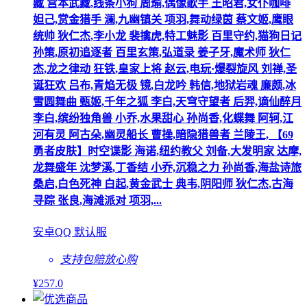
藏 宫本武藏,线条小狗 周瑜,偶像歌手 王昭君,女仆咖啡
妲己,赏金猎手 澜,九幽镇关 项羽,舞动绿茵 蔡文姬,鹰眼
统帅 狄仁杰,李小龙 裴擒虎,特工魅影 百里守约,猫狗日记
孙策,原初追逐者 百里玄策,弘道录 姜子牙,魔术师 狄仁
杰,龙之律动 狂铁,皇家上将 赵云,电玩·爆裂旋风 刘禅,圣
诞狂欢 吕布,青焰无极 镜,白龙吟 韩信,地狱岩魂 廉颇,冰
雪圆舞曲 甄姬,千年之狐 李白,天穹守望者 后羿,谪仙醉月
李白,缤纷独角兽 小乔,水果甜心 孙尚香,化蝶舞 阿轲,江
河有灵 阿古朵,幽灵船长 曹操,暗隐猎兽者 兰陵王, 【69
勇者皮肤】时空谍影 海诺,纽约教父 刘备,大发明家 达摩,
龙舞盛年 沈梦溪,丁香结 小乔,沉稳之力 孙尚香,海盐诗旅
桑启,白色死神 白起,黄金武士 典韦,阴阳师 狄仁杰,古海
寻踪 张良,海滩派对 项羽,...
安卓QQ 默认服
支持包赔
放心购
¥
257
.0