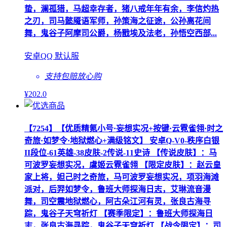
蛰，澜孤猎，马超幸存者，猪八戒年年有余，李信灼热
之刃，司马懿魇语军师，孙策海之征途，公孙离花间
舞，鬼谷子阿摩司公爵，杨戬埃及法老，孙悟空西部...
安卓QQ 默认服
支持包赔
放心购
¥
202
.0
【7254】【优质精氪小号·妄想实况+按键·云霓雀翎·时之
奇旅·如梦令·地狱燃心+满级铭文】 安卓Q-V0-秩序白银
II段位-61英雄-38皮肤-2传说-11史诗 【传说皮肤】：马
可波罗妄想实况，虞姬云霓雀翎 【限定皮肤】：赵云皇
家上将，妲己时之奇旅，马可波罗妄想实况，项羽海滩
派对，后羿如梦令，鲁班大师探海日志，艾琳流音漫
舞，司空震地狱燃心，阿古朵江河有灵，张良古海寻
踪，鬼谷子天穹祈灯 【赛季限定】：鲁班大师探海日
志，张良古海寻踪，鬼谷子天穹祈灯 【战令限定】：司