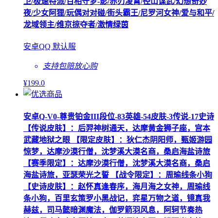
卫/极速特派/百相守梦-影/赤刃凌霄/径山谋武/幻想奇妙
夜/少女阿狸/玩偶对对碰/街头霸王/尼罗河女神/爱与和平/
龙域领主/维京掠夺者/激情绿茵
安卓QQ 默认服
支持包赔
放心购
¥
199
.0
安卓Q-V0-尊贵铂金III段位-83英雄-54皮肤-3传说-17史诗
【传说皮肤】：后羿神树通天，达摩黄金狮子座，宫本
武藏地狱之眼 【限定皮肤】：狄仁杰阴阳师，甄姬游园
惊梦，达摩沙漠行僧，沈梦溪大漠名商，桑启海盐诗旅
【赛季限定】：达摩沙漠行僧，沈梦溪大漠名商，桑启
海盐诗旅，亚瑟荣光之誓 【战令限定】：周瑜线条小狗
【史诗皮肤】：赵怀真逢春序，海月海之女神，周瑜线
条小狗，百里玄策罗小黑战记，弈星万物之道，镜真我
赫兹，司马懿暗渊魔法，伽罗箭羽风息，阿轲节奏热