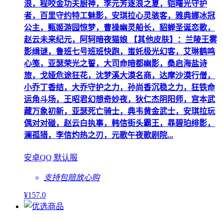
浪，程咬金功夫厨神，李元芳逐浪之夏，铠曙光守护
者，百里守约特工魅影，安琪拉心灵骇客，雅典娜冰冠
公主，甄姬游园惊梦，曹操幽灵船长，貂蝉圣诞恋歌，
赵云未来纪元，阿轲暗夜猫娘 【其他皮肤】：兰陵王雾
影缉谜，鲁班七号班班快跑，蚩奼极光幻客，艾琳鹤鸣
心笺，亚瑟荣光之誓，大司命暗都幽影，桑启海盐诗
旅，戈娅危途狂花，沈梦溪大漠名商，达摩沙漠行僧，
小乔丁香结，大乔守护之力，孙尚香沉稳之力，狂铁命
运角斗场，王昭君幻想奇妙夜，狄仁杰阴阳师，宫本武
藏万象初新，亚瑟死亡骑士，典韦黄金武士，安琪拉玩
偶对对碰，赵云白执事，韩信街头霸王，暃碧珀绯影，
澜孤猎，李信灼热之刃，元歌午夜歌剧院...
安卓QQ 默认服
支持包赔
放心购
¥
157
.0