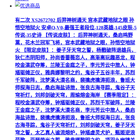
有二次 XS2672702 后羿神树通天 宫本武藏地狱之眼 孙
悟空地狱火 安卓Q-V0-最强王者段位-128英雄-145皮肤-5
传说-35史诗 【传说皮肤】：后羿神树通天，桑启鸣野
蒿，花木兰冠军飞将，宫本武藏地狱之眼，孙悟空地狱
火 【限定皮肤】：姜子牙天穹之誓，杨戬破阵退雄兵，
狄仁杰阴阳师，孙尚香蔷薇恋人，高渐离玩趣恶龙，程
咬金演武夺筹，兰陵王金庭之子，李元芳云中旅人，钟
馗驱傩正仪，雅典娜黎明之约，鬼谷子五谷丰年，苏烈
千军破阵，沈梦溪大漠名商，裴擒虎擒涛扼浪，鲁班大
师探海日志，桑启海盐诗旅，张良古海寻踪，鬼谷子天
穹祈灯，刘邦剑破天穹，周瑜熔金海岸 【赛季限定】：
程咬金演武夺筹，钟馗驱傩正仪，苏烈千军破阵，兰陵
王金庭之子，沈梦溪大漠名商，李元芳云中旅人，桑启
海盐诗旅，裴擒虎擒涛扼浪，鲁班大师探海日志，张良
古海寻踪，鬼谷子天穹祈灯，刘邦剑破天穹，姜子牙天
穹之誓，太乙真人谧流熔炉，钟馗虚灵犬护，甄姬逆浪