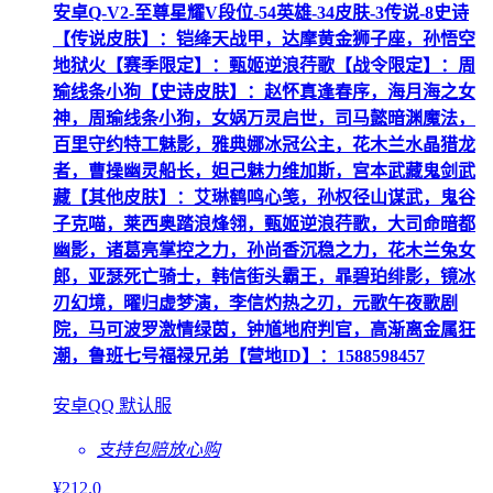
安卓Q-V2-至尊星耀V段位-54英雄-34皮肤-3传说-8史诗
【传说皮肤】：铠绛天战甲，达摩黄金狮子座，孙悟空
地狱火【赛季限定】：甄姬逆浪荇歌【战令限定】：周
瑜线条小狗【史诗皮肤】：赵怀真逢春序，海月海之女
神，周瑜线条小狗，女娲万灵启世，司马懿暗渊魔法，
百里守约特工魅影，雅典娜冰冠公主，花木兰水晶猎龙
者，曹操幽灵船长，妲己魅力维加斯，宫本武藏鬼剑武
藏【其他皮肤】：艾琳鹤鸣心笺，孙权径山谋武，鬼谷
子克喵，莱西奥踏浪烽翎，甄姬逆浪荇歌，大司命暗都
幽影，诸葛亮掌控之力，孙尚香沉稳之力，花木兰兔女
郎，亚瑟死亡骑士，韩信街头霸王，暃碧珀绯影，镜冰
刃幻境，曜归虚梦演，李信灼热之刃，元歌午夜歌剧
院，马可波罗激情绿茵，钟馗地府判官，高渐离金属狂
潮，鲁班七号福禄兄弟【营地ID】：1588598457
安卓QQ 默认服
支持包赔
放心购
¥
212
.0