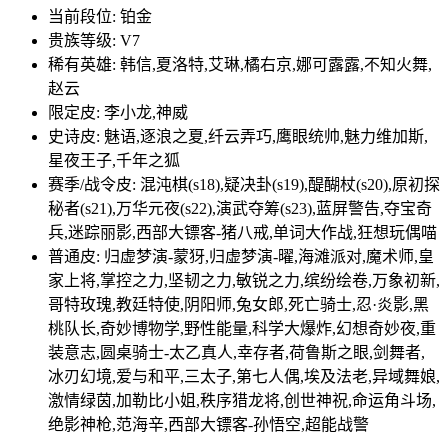
当前段位: 铂金
贵族等级: V7
稀有英雄: 韩信,夏洛特,艾琳,橘右京,娜可露露,不知火舞,
赵云
限定皮: 李小龙,神威
史诗皮: 魅语,逐浪之夏,纤云弄巧,鹰眼统帅,魅力维加斯,
星夜王子,千年之狐
赛季/战令皮: 混沌棋(s18),疑决卦(s19),醍醐杖(s20),原初探
秘者(s21),万华元夜(s22),演武夺筹(s23),蓝屏警告,夺宝奇
兵,迷踪丽影,西部大镖客-猪八戒,单词大作战,狂想玩偶喵
普通皮: 归虚梦演-蒙犽,归虚梦演-曜,海滩派对,魔术师,皇
家上将,掌控之力,坚韧之力,敏锐之力,缤纷绘卷,万象初新,
哥特玫瑰,教廷特使,阴阳师,兔女郎,死亡骑士,忍·炎影,黑
桃队长,奇妙博物学,野性能量,科学大爆炸,幻想奇妙夜,重
装意志,圆桌骑士-太乙真人,幸存者,荷鲁斯之眼,剑舞者,
冰刃幻境,爱与和平,三太子,第七人偶,埃及法老,异域舞娘,
激情绿茵,加勒比小姐,秩序猎龙将,创世神祝,命运角斗场,
绝影神枪,范海辛,西部大镖客-孙悟空,超能战警