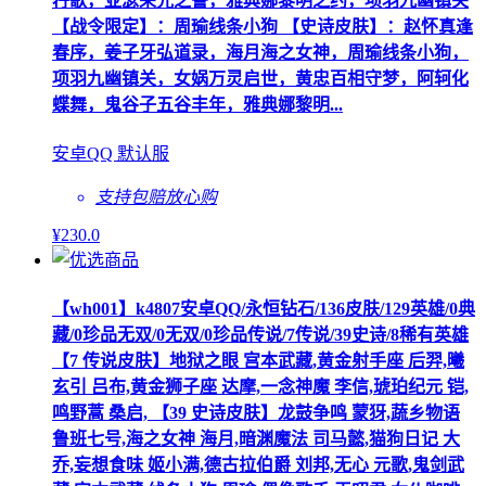
荇歌，亚瑟荣光之誓，雅典娜黎明之约，项羽九幽镇关
【战令限定】：周瑜线条小狗 【史诗皮肤】：赵怀真逢
春序，姜子牙弘道录，海月海之女神，周瑜线条小狗，
项羽九幽镇关，女娲万灵启世，黄忠百相守梦，阿轲化
蝶舞，鬼谷子五谷丰年，雅典娜黎明...
安卓QQ 默认服
支持包赔
放心购
¥
230
.0
【wh001】k4807安卓QQ/永恒钻石/136皮肤/129英雄/0典
藏/0珍品无双/0无双/0珍品传说/7传说/39史诗/8稀有英雄
【7 传说皮肤】地狱之眼 宫本武藏,黄金射手座 后羿,曦
玄引 吕布,黄金狮子座 达摩,一念神魔 李信,琥珀纪元 铠,
鸣野蒿 桑启, 【39 史诗皮肤】龙鼓争鸣 蒙犽,蔬乡物语
鲁班七号,海之女神 海月,暗渊魔法 司马懿,猫狗日记 大
乔,妄想食味 姬小满,德古拉伯爵 刘邦,无心 元歌,鬼剑武