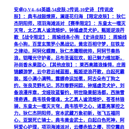
安卓Q-V4--64英雄-54皮肤-2传说-10史诗 【传说皮
肤】：典韦战鼓燎原，澜逐花归海 【限定皮肤】：狄仁
杰阴阳师，项羽海滩派对 【赛季限定】：东皇太一噬灭
天穹，太乙真人谧流熔炉，钟馗虚灵犬护，甄姬逆浪荇
歌 【战令限定】：周瑜线条小狗 【史诗皮肤】：周瑜线
条小狗，百里玄策罗小黑战记，黄忠百相守梦，狂铁龙
之律动，阿轲化蝶舞，狄仁杰鹰眼统帅，阿轲节奏热
浪，铠曙光守护者，吕布圣诞狂欢，妲己魅力维加斯，
孙尚香水果甜心 【其他皮肤】：莱西奥踏浪烽翎，庄周
锦麟游梦，云中君云械蓝图，甄姬逆浪荇歌，白起死霸
装，姬小满小满鸭，露娜命运加冕，阿古朵布丁狗之
约，张良灵野札记，苏烈春野闲踪，钟馗虚灵犬护，刘
备浪漫序章，戈娅玫蓝誓约，明世隐景韶洛都，西施雪
境奇遇，典韦铁骨偃魂，太乙真人谧流熔炉，苍苍林狼
骑，东皇太一噬灭天穹，典韦铁甲之心，诸葛亮掌控之
力，狄仁杰阴阳师，宫本武藏万象初新，张飞五福同
心，亚瑟死亡骑士，典韦黄金武士，白起白色死神，阿
轲爱心护理，项羽海滩派对，云缨赤焰之缨，司空震启