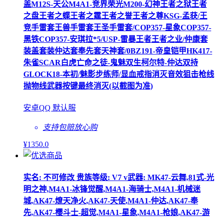
盖M12S-天公M4A1-竞界荣光M200-幻神王者之狱王者
之盘王者之蝶王者之霆王者之誉王者之尊KSG-孟获/王
竞手雷套王兽手雷套王圣手雷套/COP357-星象COP357-
黑铁COP357-安琪拉*5/USP-雷暴王者王者之业/仲康套
装盖套装仲达套奉先套天神套/0BZ191-帝皇铠甲HK417-
朱雀SCAR白虎亡命之徒-鬼魅双生柯尔特-仲达双持
GLOCK18-本初/魅影步练师/显血戒指消灭音效狙击枪线
抛物线武器按键最终消灭(以截图为准)
安卓QQ 默认服
支持包赔
放心购
¥
1350
.0
实名: 不可修改 贵族等级: V7 v武器: MK47-云舞,81式-光
明之神,M4A1-冰锋觉醒,M4A1-海骑士,M4A1-机械迷
城,AK47-燎天净火,AK47-天使,M4A1-仲达,AK47-奉
先,AK47-樱斗士-超觉,M4A1-星象,M4A1-枪娘,AK47-游