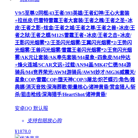
V9/5至尊/2同框/43王者/393英雄/王者幻神/王心大套装
+拉丝皮/巴雷特雷霆王者大套装/王者之魄/王者之圣+冰
皮/王者之影+炫金/王者之城/王者之尊/王者之兽+冰皮/王
者之狱/王者之蝶/M12S雷霆王者+冰皮/王者之击+冰皮/
王影闪光烟雾*2/王圣闪光烟雾/王翼闪光烟雾*2/王势闪
光烟雾/王兽闪光烟雾/雷霆王者闪光烟雾*2/王竞闪光烟
雾/AK元让套装/AK奉先套装/M4星象+四象皮/M4仲达
+烽火连城/SCAR文远+过载/AN94盖/MK47仁德/M4游
骑兵/M4竞界荣光/AWM游骑兵/AWM妙才/MG36威震天/
星象COP/雷霆COP/堕天神COP/3屠龙/炽芒蝶刃/角色/雅
典娜/消灭音效/深海葬歌/能量核心/诸神黄昏/赏金猎人/斩
杀/狙击枪线/深海猎手/HeartShot/诸神黄昏/
安卓QQ 默认服
支持包赔
放心购
¥
1878
.0