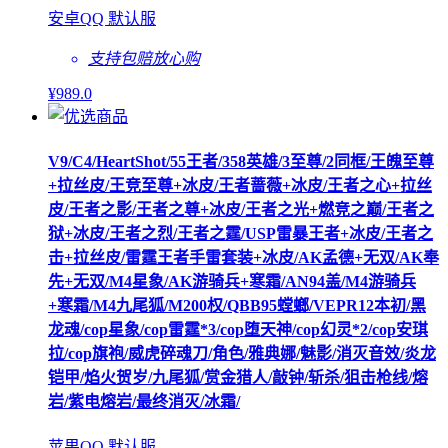
安卓QQ 默认服
支持包赔
放心购
¥
989
.0
V9/C4/HeartShot/55王者/358英雄/3至尊/2同框/王魄至尊
+拉丝皮/王竞至尊+冰皮/王者蔷薇+冰皮/王者之心+拉丝
皮/王者之影/王者之尊+冰皮/王者之光+燃竞之巅/王者之
狱+冰皮/王者之烈/王者之霆/USP雷暴王者+冰皮/王者之
击+拉丝皮/雷霆王者手雷套装+冰皮/AK孟德+无双/AK奉
先+无双/M4星象/AK游骑兵+寒霜/AN94盖/M4游骑兵
+寒霜/M4九尾狐/M200权/QBB95螳螂/VEPR12本初/黑
龙魂/cop星象/cop雷霆*3/cop堕天神/cop幻灵*2/cop安琪
拉/cop旗袍/威虎碎魂刀/角色/雅典娜/魅影/消灭音效/炎龙
铠甲/焰火贺岁/九尾狐/赏金猎人/敲钟/斩杀/狙击枪线/熔
岩/紫电熔岩/最终消灭/冰霜/
苹果QQ 默认服