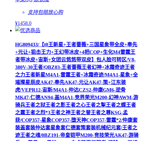
支持包赔
放心购
¥
1458
.0
HG809433/【t0王新星+王者蔷薇+三国星象带全皮+奉先
+元让+狙击王力+王幻带冰皮+4把COP+生化M4雷霆王
者带冰皮+宙斯+女团云悠悠带双皮】包人脸可转区/V8-
380V-30王者/QBZ03-王者蔷薇王者幻神+冰霜奇迹王者
之力王者新星M4A1-雷霆王者+冰霜奇迹/M4A1-星象+全
璀璨星辰皮AK47-奉先AK47-元让AK47-策+江东骇
虎/VEPR12-宙斯/M4A1-仲达CZS2-仲康GM6-逆骨
MK47-仁德AN94-盖M4A1-竞界荣光M200-幻神AWM-游
骑兵王者之狱王者之影王者之心王者之掣王者之蝶王者
之霆王者之烈*3王者之神王者之誉王者之尊KSG-孟
获/COP357-星象COP357-堕天神COP357-雷霆*2/仲康套
装盖套装仲达套星象套仁德套策套装机械纪元套/王者之
迹王者之魂/0BZ191-帝皇铠甲M200-竞技荣光AK47-游骑