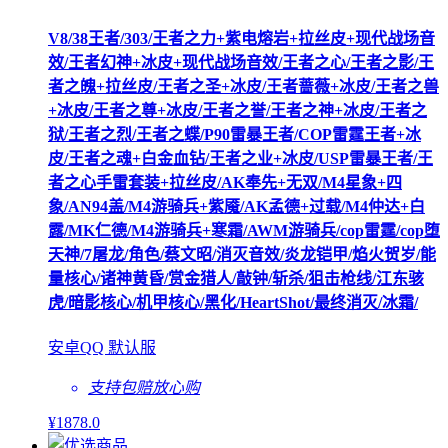
V8/38王者/303/王者之力+紫电熔岩+拉丝皮+现代战场音
效/王者幻神+冰皮+现代战场音效/王者之心/王者之影/王
者之魄+拉丝皮/王者之圣+冰皮/王者蔷薇+冰皮/王者之兽
+冰皮/王者之尊+冰皮/王者之誉/王者之神+冰皮/王者之
狱/王者之烈/王者之蝶/P90雷暴王者/COP雷霆王者+冰
皮/王者之魂+白金血钻/王者之业+冰皮/USP雷暴王者/王
者之心手雷套装+拉丝皮/AK奉先+无双/M4星象+四
象/AN94盖/M4游骑兵+紫魇/AK孟德+过载/M4仲达+白
露/MK仁德/M4游骑兵+寒霜/AWM游骑兵/cop雷霆/cop堕
天神/7屠龙/角色/蔡文昭/消灭音效/炎龙铠甲/焰火贺岁/能
量核心/诸神黄昏/赏金猎人/敲钟/斩杀/狙击枪线/江东骇
虎/暗影核心/机甲核心/黑化/HeartShot/最终消灭/冰霜/
安卓QQ 默认服
支持包赔
放心购
¥
1878
.0