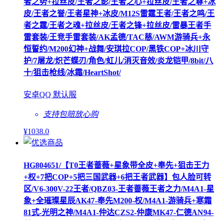
者之势+拉丝皮/王者之影/王者之心+拉丝皮/王者之尊+冰
皮/王者之誉/王者星神+冰皮/M12S雷霆王者/王者之鸣/王
者之霆/王者之魂+拉丝皮/王者之锋+拉丝皮/雷暴王者手
雷套装/王竞手雷套装/AK孟德/TAC慈/AWM游骑兵+永
恒誓约/M200幻神+战舞/安琪拉COP/黑铁COP+冰川守
护/7屠龙/炽芒蝶刃/角色/虹儿/消灭音效/炎龙铠甲/8bit/八
十/狙击枪线/冰霜/HeartShot/
安卓QQ 默认服
支持包赔
放心购
¥
1038
.0
HG804651/【T0王者蔷薇+星象带全皮+奉先+狙击王力
+权+7把COP+5把三国武器+6把王者武器】包人脸可转
区/V6-300V-22王者/QBZ03-王者蔷薇王者之力/M4A1-星
象+全璀璨星辰AK47-奉先M200-权/M4A1-游骑兵+寒霜
81式-光明之神/M4A1-仲达CZS2-仲康MK47-仁德AN94-