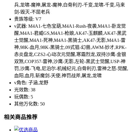
兵,龙啸-魔神,屠龙-魔神,白骨利刃-千变,龙啸-千变,马来
剑-毁灭-不屈老兵
贵族等级: V7
v武器: M4A1-七色宝葫,M4A1-Rush-夜袭,M4A1-卧龙觉
醒,M4A1-君威GS,M4A1-枪娘,AK47-玉麒麟,AK47-黑武
士觉醒,M4A1-死神,M4A1-黑骑士,AK47-无影,M4A1-雷
神,98K-血月,98K-黑骑士,09式狙-幻兽,AWM-妙才,RPK-
赤炎盘龙,CZS2-心动次元觉醒,寒霜烈龙,双持沙鹰-金银
双煞,COP357-雷神,沙鹰-无影,左轮-黑武士觉醒,USP-神
罚,沙鹰-飞电,尼泊尔-机械纪元,白骨利刃,雷神之怒-觉醒,
血阳,血月,斩魔剑-天使,神罚战斧,屠龙,龙啸
v角色: 子涵,龙野
光效数: 38
玩偶数: 5
其他万化数: 50
相关商品推荐