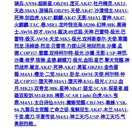
骑兵,AN94-超新星,QBZ03-湮灭,AK47-牡丹精灵,AK12-
天启,M4A1-游骑兵,QBZ95-天使,AK47-沙漠领主,M4A1-
死神,剑齿虎,AK47-麒麟,AK47-无影,M4A1-雷神,AK47-
火麒麟,TAC-慈,MR1-龙吟惊沧海,M200-幻神,98K-黑骑
士,AWM-妙才,AWM-裁决,09式狙-天神,巴雷特-极光,巴
雷特-毁灭,AWM-天龙,MK5-极光,双持斯泰尔-天使,寒霜
烈龙,汤姆逊-烈龙,贝雷塔-力拔山河,地狱烈炎,沙鹰-孟
德,COP357-雷霆,双持柯尔特-极光,沙鹰-无影,USP-神罚,
沙鹰-修罗,铁锹-孟德,蝴蝶刀-极光,血阳,星芒,擎天觉醒,神
罚战斧,屠龙,AK47-死神,AK47-黑鲨,QBZ03-金色蔷
薇,M4A1-樱龙·二觉,M4A1-卧龙,AWM-天使,柯尔特-仲
达,COP357-堕天神,M4A1-堕天神,KSG-极光,CZS2-血
月,MK23-双脊龙,98K-星神,Mk47-鼓龙,SCAR-探星者,雌
雄双股剑,M14EBR-拂影,SCAR Light-白虎,SKS-曳
鼎,M4A1-太白诗仙,9A91-魔蜥觉醒,CBJ-MS-毒蜂,VSK-
94-九黎兵主觉醒,亡命之徒-鬼魅双生,AK47-木兰,M4A1-
千变,唐刀-华夏传说,M4A1-神工天巧,USP-神工天巧,气
勇胆烈戟...