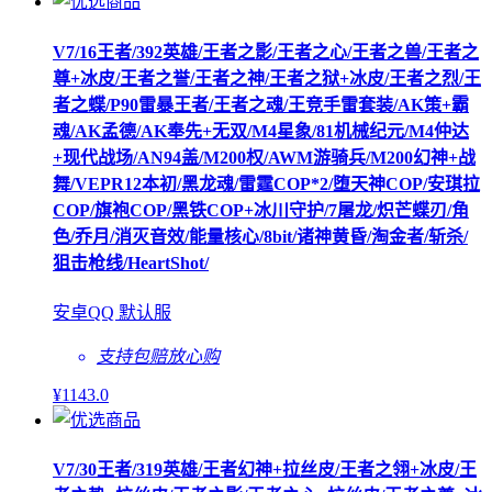
V7/16王者/392英雄/王者之影/王者之心/王者之兽/王者之
尊+冰皮/王者之誉/王者之神/王者之狱+冰皮/王者之烈/王
者之蝶/P90雷暴王者/王者之魂/王竞手雷套装/AK策+霸
魂/AK孟德/AK奉先+无双/M4星象/81机械纪元/M4仲达
+现代战场/AN94盖/M200权/AWM游骑兵/M200幻神+战
舞/VEPR12本初/黑龙魂/雷霆COP*2/堕天神COP/安琪拉
COP/旗袍COP/黑铁COP+冰川守护/7屠龙/炽芒蝶刃/角
色/乔月/消灭音效/能量核心/8bit/诸神黄昏/淘金者/斩杀/
狙击枪线/HeartShot/
安卓QQ 默认服
支持包赔
放心购
¥
1143
.0
V7/30王者/319英雄/王者幻神+拉丝皮/王者之翎+冰皮/王