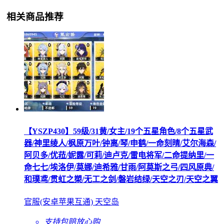
相关商品推荐
【YSZP430】59级/31黄/女主/19个五星角色/8个五星武
器/神里绫人/枫原万叶/钟离/琴/申鹤/一命刻晴/艾尔海森/
阿贝多/优菈/妮露/可莉/迪卢克/雷电将军/二命提纳里/一
命七七/埃洛伊/莫娜/迪希雅/甘雨/阿莫斯之弓/四风原典/
和璞鸢/贯虹之槊/无工之剑/磐岩结绿/天空之刃/天空之翼
官服(安卓苹果互通) 天空岛
支持包赔
放心购