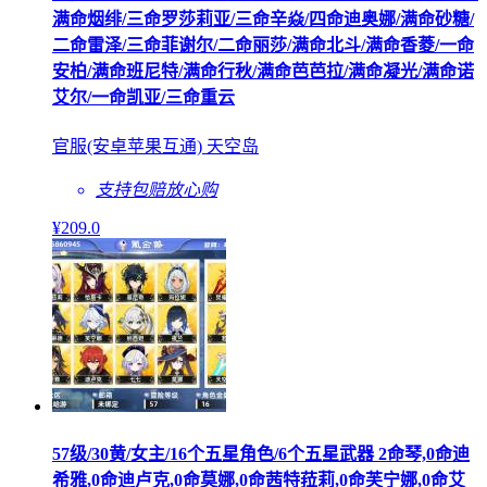
满命烟绯/三命罗莎莉亚/三命辛焱/四命迪奥娜/满命砂糖/
二命雷泽/三命菲谢尔/二命丽莎/满命北斗/满命香菱/一命
安柏/满命班尼特/满命行秋/满命芭芭拉/满命凝光/满命诺
艾尔/一命凯亚/三命重云
官服(安卓苹果互通) 天空岛
支持包赔
放心购
¥
209
.0
57级/30黄/女主/16个五星角色/6个五星武器 2命琴,0命迪
希雅,0命迪卢克,0命莫娜,0命茜特菈莉,0命芙宁娜,0命艾