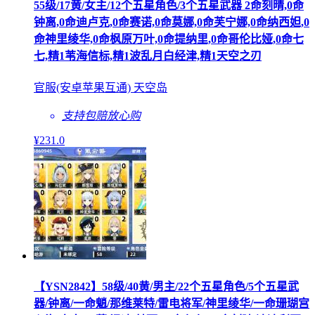
55级/17黄/女主/12个五星角色/3个五星武器 2命刻晴,0命
钟离,0命迪卢克,0命赛诺,0命莫娜,0命芙宁娜,0命纳西妲,0
命神里绫华,0命枫原万叶,0命提纳里,0命哥伦比娅,0命七
七,精1苇海信标,精1波乱月白经津,精1天空之刃
官服(安卓苹果互通) 天空岛
支持包赔
放心购
¥
231
.0
【YSN2842】58级/40黄/男主/22个五星角色/5个五星武
器/钟离/一命魈/那维莱特/雷电将军/神里绫华/一命珊瑚宫