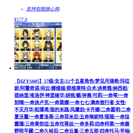
支持包赔
放心购
¥
177
.0
【HZYS605】57级/女主/22个五星角色/梦见月瑞希/玛拉
妮/阿蕾奇诺/闲云/娜维娅/那维莱特/白术/迪希雅/纳西妲/
提纳里/埃洛伊/神里绫华/胡桃/魈/钟离/可莉/一命琴/一命
刻晴/一命迪卢克/一命莫娜/一命七七/满命旅行者·女性/
不灭月华/和璞鸢/狼的末路/风鹰剑/卡齐娜/二命嘉明/二命
夏沃蕾/一命夏洛蒂/三命菲米尼/五命琳妮特/瑶瑶/一命珐
露珊/三命莱依拉/五命坎蒂丝/一命多莉/四命柯莱/一命鹿
野院平藏/二命久岐忍/二命云堇/三命五郎/四命托马/早柚/