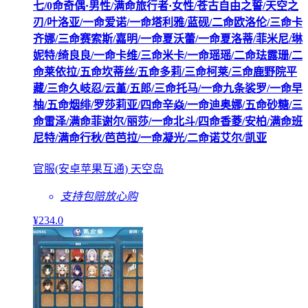
七/0命奇偶·男性/满命旅行者·女性/苍古自由之誓/天空之
刃/叶洛亚/一命爱诺/一命塔利雅/蓝砚/二命欧洛伦/三命卡
齐娜/三命赛索斯/嘉明/一命夏沃蕾/一命夏洛蒂/菲米尼/琳
妮特/绮良良/一命卡维/三命米卡/一命瑶瑶/二命珐露珊/二
命莱依拉/五命坎蒂丝/五命多莉/三命柯莱/三命鹿野院平
藏/三命久岐忍/云堇/五郎/三命托马/一命九条裟罗/一命早
柚/五命烟绯/罗莎莉亚/四命辛焱/一命迪奥娜/五命砂糖/三
命雷泽/满命菲谢尔/丽莎/一命北斗/四命香菱/安柏/满命班
尼特/满命行秋/芭芭拉/一命凝光/二命诺艾尔/凯亚
官服(安卓苹果互通) 天空岛
支持包赔
放心购
¥
234
.0