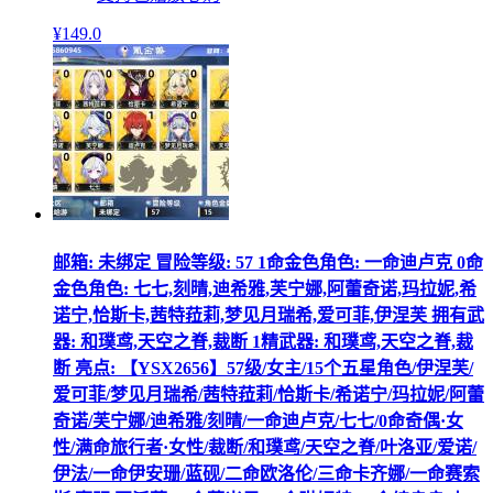
¥
149
.0
邮箱: 未绑定 冒险等级: 57 1命金色角色: 一命迪卢克 0命
金色角色: 七七,刻晴,迪希雅,芙宁娜,阿蕾奇诺,玛拉妮,希
诺宁,恰斯卡,茜特菈莉,梦见月瑞希,爱可菲,伊涅芙 拥有武
器: 和璞鸢,天空之脊,裁断 1精武器: 和璞鸢,天空之脊,裁
断 亮点: 【YSX2656】57级/女主/15个五星角色/伊涅芙/
爱可菲/梦见月瑞希/茜特菈莉/恰斯卡/希诺宁/玛拉妮/阿蕾
奇诺/芙宁娜/迪希雅/刻晴/一命迪卢克/七七/0命奇偶·女
性/满命旅行者·女性/裁断/和璞鸢/天空之脊/叶洛亚/爱诺/
伊法/一命伊安珊/蓝砚/二命欧洛伦/三命卡齐娜/一命赛索