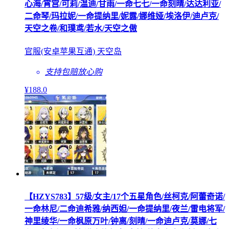
心海/宵宫/可莉/温迪/甘雨/一命七七/一命刻晴/达达利亚/
二命琴/玛拉妮/一命提纳里/妮露/娜维娅/埃洛伊/迪卢克/
天空之卷/和璞鸢/若水/天空之傲
官服(安卓苹果互通) 天空岛
支持包赔
放心购
¥
188
.0
【HZYS783】57级/女主/17个五星角色/丝柯克/阿蕾奇诺/
一命林尼/二命迪希雅/纳西妲/一命提纳里/夜兰/雷电将军/
神里绫华/一命枫原万叶/钟离/刻晴/一命迪卢克/莫娜/七