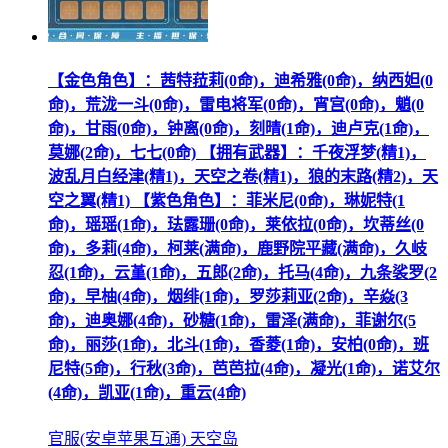
【金色角色】：茜特菈莉(0命)，迪希雅(0命)，纳西妲(0
命)，荒泷一斗(0命)，雷电将军(0命)，宵宫(0命)，魈(0
命)，甘雨(0命)，钟离(0命)，刻晴(1命)，迪卢克(1命)，
莫娜(2命)，七七(0命) 【拥有武器】：千夜浮梦(精1)，
波乱月白经津(精1)，天空之卷(精1)，狼的末路(精2)，天
空之翼(精1) 【紫色角色】：菲米尼(0命)，琳妮特(1
命)，瑶瑶(1命)，珐露珊(0命)，莱依拉(0命)，坎蒂丝(0
命)，多莉(4命)，柯莱(满命)，鹿野院平藏(满命)，久岐
忍(1命)，云堇(1命)，五郎(2命)，托马(4命)，九条裟罗(2
命)，早柚(4命)，烟绯(1命)，罗莎莉亚(2命)，辛焱(3
命)，迪奥娜(4命)，砂糖(1命)，雷泽(满命)，菲谢尔(5
命)，丽莎(1命)，北斗(1命)，香菱(1命)，安柏(0命)，班
尼特(5命)，行秋(3命)，芭芭拉(4命)，凝光(1命)，诺艾尔
(4命)，凯亚(1命)，重云(4命)
官服(安卓苹果互通) 天空岛