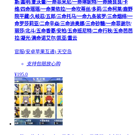
斯/嘉明/夏沃蕾/一命菲米尼/一命琳妮特/一命绮良良/卡
维/四命瑶瑶/一命莱依拉/一命坎蒂丝/多莉/三命柯莱/鹿野
院平藏/久岐忍/五郎/三命托马/一命九条裟罗/三命烟绯/一
命罗莎莉亚/二命辛焱/三命迪奥娜/三命砂糖/一命菲谢尔/
丽莎/北斗/五命香菱/安柏/五命班尼特/二命行秋/五命芭芭
拉/凝光/满命诺艾尔/凯亚/重云
官服(安卓苹果互通) 天空岛
支持包赔
放心购
¥
195
.0